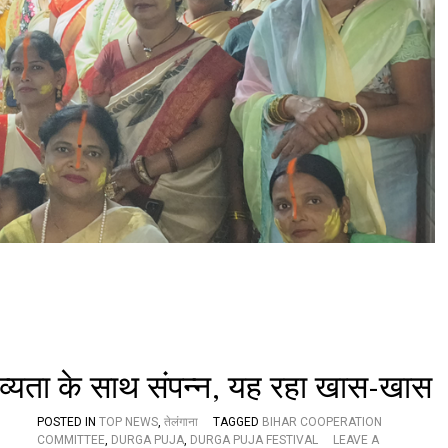
स
मि
ति
:
स
र
स्व
ती
पू
जा
का
भ
व्य
आ
यो
ज
न
व्यता के साथ संपन्न, यह रहा खास-खास
POSTED IN
TOP NEWS
,
तेलंगाना
TAGGED
BIHAR COOPERATION
COMMITTEE
,
DURGA PUJA
,
DURGA PUJA FESTIVAL
LEAVE A