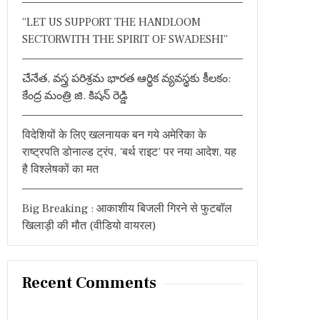
:
“LET US SUPPORT THE HANDLOOM
SECTORWITH THE SPIRIT OF SWADESHI”
చేనేత, వస్త్ర పరిశ్రమ భారత ఆర్థిక వ్యవస్థకు కీలకం:
కేంద్ర మంత్రి జి. కిషన్ రెడ్డి
विदेशियों के लिए खलनायक बन गये अमेरिका के
राष्ट्रपति डोनाल्ड ट्रंप, ‘बर्थ राइट’ पर नया आदेश, यह
है विश्लेषकों का मत
Big Breaking : आकाशीय बिजली गिरने से फुटबॉल
खिलाड़ी की मौत (वीडियो वायरल)
Recent Comments