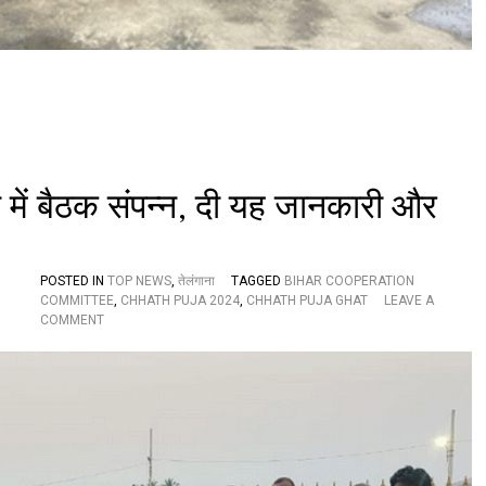
या
छ
ठ
पू
जा
का
र्यों
का
नि
री
में बैठक संपन्न, दी यह जानकारी और
क्ष
ण
औ
र
दि
POSTED IN
TOP NEWS
,
तेलंगाना
TAGGED
BIHAR COOPERATION
या
COMMITTEE
,
CHHATH PUJA 2024
,
CHHATH PUJA GHAT
LEAVE A
O
ब
COMMENT
N
ड़ा
बि
आ
हा
श्वा
र
स
स
न
ह
यो
ग