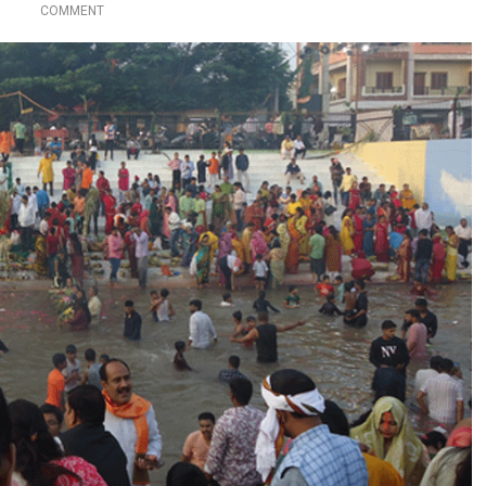
O
COMMENT
N
बि
हा
र
स
ह
यो
ग
स
मि
ति
:
छ
ठ
पू
जा
भ
व्य
ता
के
सा
थ
सं
प