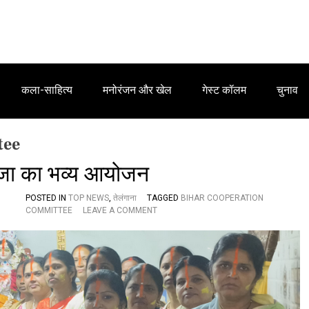
कला-साहित्य
मनोरंजन और खेल
गेस्ट कॉलम
चुनाव
tee
पूजा का भव्य आयोजन
POSTED IN
TOP NEWS
,
तेलंगाना
TAGGED
BIHAR COOPERATION
O
COMMITTEE
LEAVE A COMMENT
N
बि
हा
र
म
हि
ला