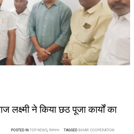
मि
ति
:
छ
ठ
पू
जा
में
भा
ग
ले
ने
के
लि
ए
पू
र्व
मं
त्री
ज लक्ष्मी ने किया छठ पूजा कार्यों का
स
मे
त
क
ईं
POSTED IN
TOP NEWS
,
तेलंगाना
TAGGED
BIHAR COOPERATION
ग