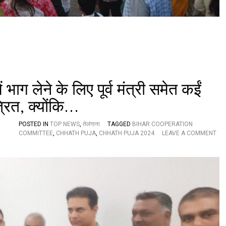
न्न
,
य
ह
र
हा
खा
स
-
भाग लेने के लिए पूर्व मंत्री समेत कईं
खा
स
्रित, क्योंकि…
POSTED IN
TOP NEWS
,
तेलंगाना
TAGGED
BIHAR COOPERATION
COMMITTEE
,
CHHATH PUJA
,
CHHATH PUJA 2024
LEAVE A COMMENT
O
N
बि
हा
र
स
ह
यो
ग
स