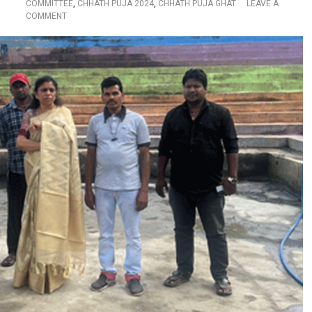
COMMITTEE
,
CHHATH PUJA 2024
,
CHHATH PUJA GHAT
LEAVE A
ण
O
COMMENT
मा
N
न्य
बि
व्य
हा
क्ति
र
यों
स
को
ह
कि
यो
या
ग
आ
स
मं
मि
त्रि
ति
त
:
,
का
क्यों
र्पो
कि
रे
…
ट
र
रा
ज
ल
क्ष्मी
ने
कि