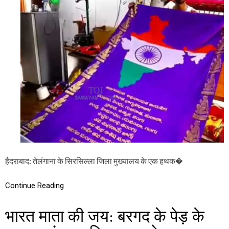
त
गा
मा
ता
की
ज
य
:
ह
थ
क
र
घा
क
ला
का
र
ने
रे
हैदराबाद: तेलंगाना के सिरसिल्ला जिला मुख्यालय के एक हथक�
श
म
की
Continue Reading
सा
ड़ी
भारत माता की जय: बरगद के पेड़ के
प
र