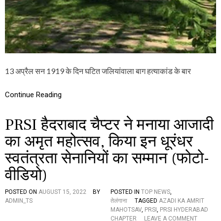
ला
भा
ग
-
6
:
द
क्षि
13 अप्रैल सन 1919 के दिन घटित जलियांवाला बाग हत्याकांड के बार
ण
भा
र
Continue Reading
त
का
PRSI हैदराबाद चैप्टर ने मनाया आजादी
ज
लि
का अमृत महोत्सव, किया इन धूरंधर
यां
वा
स्वतंत्रता सेनानियों का सम्मान (फोटो-
ला
बा
वीडियो)
ग
ह
त्या
POSTED ON
AUGUST 15, 2022
BY
POSTED IN
TOP NEWS
,
कां
ADMIN_TS
तेलंगाना
TAGGED
AZADI KA AMRIT
ड
MAHOTSAV
,
PRSI
,
PRSI HYDERABAD
O
CHAPTER
LEAVE A COMMENT