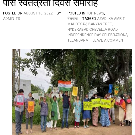
पास स्वतंत्रता दिवस समारोह
बु
ना
भा
POSTED ON
AUGUST 15, 2022
BY
POSTED IN
TOP NEWS
,
र
ADMIN_TS
तेलंगाना
TAGGED
AZADI KA AMRIT
त
MAHOTSAV
,
BANYAN TREE
,
का
HYDERABAD-CHEVELLA ROAD
,
चि
INDEPENDENCE DAY CELEBRATIONS
,
त्र
O
TELANGANA
LEAVE A COMMENT
,
N
रा
भा
ष्ट्री
र
य
त
ध्व
मा
ज
ता
औ
की
र
ज
रा
य
ष्ट्र
:
गा
ब
न
र
,
ग
की
द
जा
के
र
पे
ही
ड़