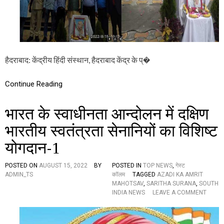
दि
फो
व
टो
स
-
स
वी
मा
डि
रो
यो
ह
हैदराबाद: केंद्रीय हिंदी संस्थान, हैदराबाद केंद्र के प्�
)
की
धू
म
Continue Reading
भारत के स्वाधीनता आन्दोलन में दक्षिण
भारतीय स्वतंत्रता सेनानियों का विशिष्ट
योगदान-1
POSTED ON
AUGUST 15, 2022
BY
POSTED IN
TOP NEWS
,
गेस्ट
ADMIN_TS
कॉलम
TAGGED
AZADI KA AMRIT
MAHOTSAV
,
SARITHA SURANA
,
SOUTH
O
INDIA NEWS
LEAVE A COMMENT
N
भा
र