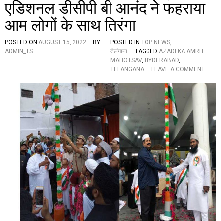
एडिशनल डीसीपी बी आनंद ने फहराया
यों
का
आम लोगों के साथ तिरंगा
वि
शि
ष्ट
POSTED ON
AUGUST 15, 2022
BY
POSTED IN
TOP NEWS
,
यो
ADMIN_TS
तेलंगाना
TAGGED
AZADI KA AMRIT
ग
MAHOTSAV
,
HYDERABAD
,
दा
O
TELANGANA
LEAVE A COMMENT
न
N
-
भा
1
र
त
मा
ता
की
ज
य
:
ता
ला
ब
क
ट्टा
में
ए