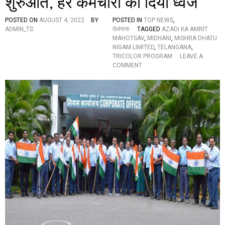
शुरुआत, हर कर्मचारी को दिया ध्वज
‘
स्व
POSTED ON
AUGUST 4, 2022
BY
POSTED IN
TOP NEWS
,
तं
ADMIN_TS
तेलंगाना
TAGGED
AZADI KA AMRIT
त्र
MAHOTSAV
,
MIDHANI
,
MISHRA DHATU
भा
NIGAM LIMITED
,
TELANGANA
,
र
TRICOLOR PROGRAM
LEAVE A
त
O
COMMENT
व
N
ज्रो
मि
त्स
धा
व
नि
म
में
’
ह
का
र
जो
घ
श
र
,
ति
ह
रं
र
गा
ज
का
ग
र्य
ह
क्र
दे
म
श
की