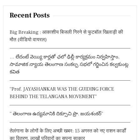
a
म्भ
t
व
r
Recent Posts
है
s
c
?
h
n
Big Breaking : आकाशीय बिजली गिरने से फुटबॉल खिलाड़ी की
f
मौत (वीडियो वायरल)
a
o
r
v
… లేదంటే వెయ్యి కార్లతో ఛలో ఢిల్లీ కార్యక్రమం నిర్వహిస్తాం,
:
i
సామాజిక న్యాయ తెలంగాణ సంకల్ప సభలో గర్జించిన కల్వకుంట్ల
కవిత
g
a
“Prof. JAYASHANKAR WAS THE GUIDING FORCE
BEHIND THE TELANGANA MOVEMENT”
t
i
” తెలంగాణ ఉద్యమానికి దిక్సూచి ప్రొ. జయశంకర్”
o
तेलंगाना के लोगों के लिए अच्छी खबर: 15 अगस्त को नए राशन कार्डों
n
का वितरण, लाखों परिवारों का सपना साकार