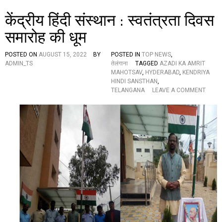
हो
केंद्रीय हिंदी संस्थान : स्वतंत्रता दिवस
त्स
व
समारोह की धूम
,
कि
या
POSTED ON
AUGUST 15, 2022
BY
POSTED IN
TOP NEWS
,
इ
ADMIN_TS
तेलंगाना
TAGGED
AZADI KA AMRIT
न
MAHOTSAV
,
HYDERABAD
,
KENDRIYA
धू
HINDI SANSTHAN
,
रं
O
TELANGANA
LEAVE A COMMENT
ध
N
र
कें
स्व
द्री
तं
य
त्र
हिं
ता
दी
से
सं
ना
स्था
नि
न
यों
:
का
स्व
स
तं
म्मा
त्र
न
ता
(