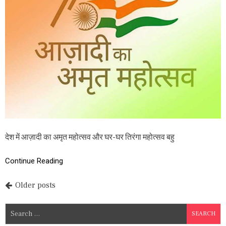
मृ
त
म
हो
त्स
व
:
क्या
स्व
स्थ
ज
न
ता
के
बि
देश में आज़ादी का अमृत महोत्सव और घर-घर तिरंगा महोत्सव बहु
ना
स्व
स्थ
Continue Reading
दे
श
P
Older posts
की
क
o
ल्प
S
ना
s
e
स