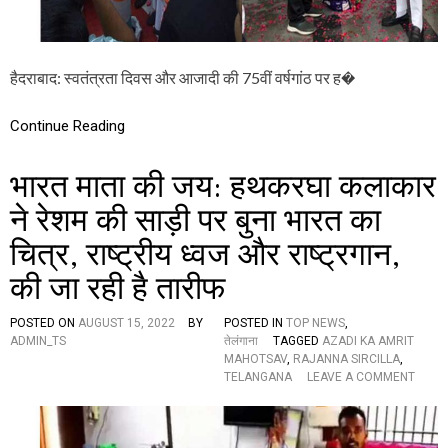
डि
श
न
ल
हैदराबाद: स्वतंत्रता दिवस और आजादी की 75वीं वर्षगांठ पर ह�
डी
सी
पी
Continue Reading
बी
आ
भारत माता की जय: हथकरघा कलाकार
नं
द
ने रेशम की साड़ी पर बुना भारत का
ने
फ
चित्र, राष्ट्रीय ध्वज और राष्ट्रगान,
ह
रा
की जा रही है तारीफ
या
आ
म
POSTED ON
AUGUST 15, 2022
BY
POSTED IN
TOP NEWS
,
लो
ADMIN_TS
तेलंगाना
TAGGED
AZADI KA AMRIT
गों
MAHOTSAV
,
RAJANNA SIRCILLA
,
के
O
TELANGANA
LEAVE A COMMENT
सा
N
थ
भा
ति
र
रं