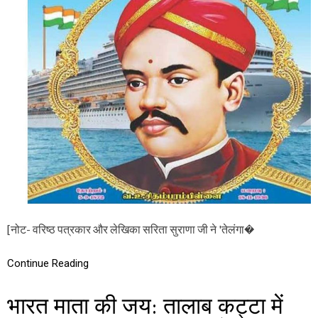
त
के
स्वा
धी
न
ता
आ
न्दो
ल
न
में
द
क्षि
ण
भा
र
ती
य
[नोट- वरिष्ठ पत्रकार और लेखिका सरिता सुराणा जी ने 'तेलंगा�
स्व
तं
त्र
Continue Reading
ता
से
भारत माता की जय: तालाब कट्टा में
ना
नि