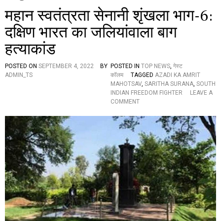
महान स्वतंत्रता सेनानी शृंखला भाग-6:
दक्षिण भारत का जलियांवाला बाग
हत्याकांड
POSTED ON
SEPTEMBER 4, 2022
BY
POSTED IN
TOP NEWS
,
गेस्ट
ADMIN_TS
कॉलम
TAGGED
AZADI KA AMRIT
MAHOTSAV
,
SARITHA SURANA
,
SOUTH
INDIAN FREEDOM FIGHTER
LEAVE A
O
COMMENT
N
म
हा
न
स्व
तं
त्र
ता
से
ना
नी
शृं
ख