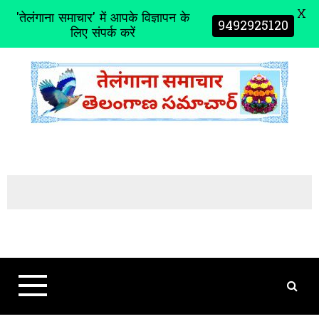
X
'तेलंगाना समाचार' में आपके विज्ञापन के
9492925120
लिए संपर्क करें
S
k
i
p
t
o
c
o
n
t
e
n
t