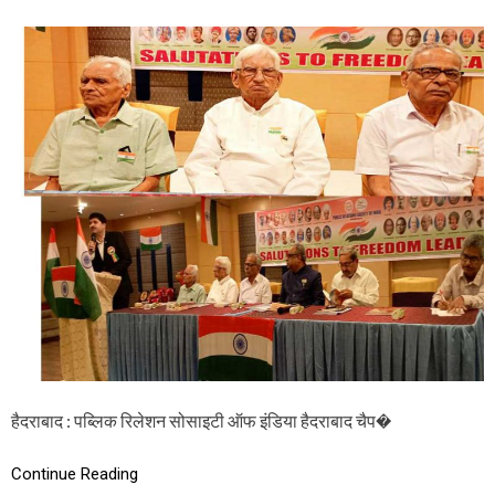
N
P
R
S
I
है
द
रा
बा
द
चै
प्ट
र
ने
म
ना
या
आ
जा
दी
का
हैदराबाद : पब्लिक रिलेशन सोसाइटी ऑफ इंडिया हैदराबाद चैप�
अ
मृ
त
Continue Reading
म