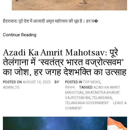
है
के
ता
पा
री
स
फ
स्व
हैदराबाद: पूरे देश में आजादी अमृत महोत्सव की धूम है। हर घ�
तं
त्र
ता
Continue Reading
दि
व
Azadi Ka Amrit Mahotsav: पूरे
स
स
तेलंगाना में ‘स्वतंत्र भारत वज्रोत्सवम’
मा
रो
का जोश, हर जगह देशभक्ति का उत्साह
ह
POSTED ON
AUGUST 10, 2022
BY
POSTED IN
TOP NEWS
,
ADMIN_TS
तेलंगाना
TAGGED
AZADI KA AMRIT
MAHOTSAV
,
SWATANTRA BHARAT
VAJROTSAVAM
,
TELANGANA
,
TELANGANA GOVERNMENT
LEAVE A
O
COMMENT
N
A
Z
A