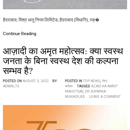
भ
शु
क्ति
रु
का
आ
उ
त
हैदराबाद: मिश्र धातु निगम लिमिटेड, हैदराबाद (मिधानि), रक्�
त्सा
,
ह
ह
र
Continue Reading
क
र्म
आज़ादी का अमृत महोत्सव: क्या स्वस्थ
चा
री
जनता के बिना स्वस्थ देश की कल्पना
को
दि
सम्भव है?
या
ध्व
ज
POSTED ON
AUGUST 3, 2022
BY
POSTED IN
TOP NEWS
,
गेस्ट
ADMIN_TS
कॉलम
TAGGED
AZADI KA AMRIT
MAHOTSAV
,
DR SUPARNA
O
MUKHERJEE
LEAVE A COMMENT
N
आ
ज़ा
दी
का
अ