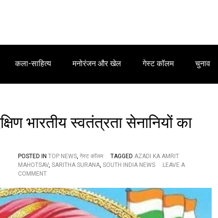
कला-साहित्य
मनोरंजन और खेल
गेस्ट कॉलम
चुनाव
्षिण भारतीय स्वतंत्रता सेनानियों का
POSTED IN
TOP NEWS
,
गेस्ट कॉलम
TAGGED
AZADI KA AMRIT
MAHOTSAV
,
SARITHA SURANA
,
SOUTH INDIA NEWS
LEAVE A
O
COMMENT
N
भा
र
त
के