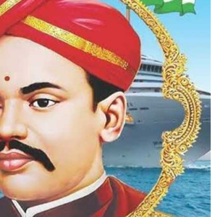
स्वा
धी
न
ता
आ
न्दो
ल
न
में
द
क्षि
ण
भा
र
ती
य
स्व
तं
त्र
ता
से
ना
नि
यों