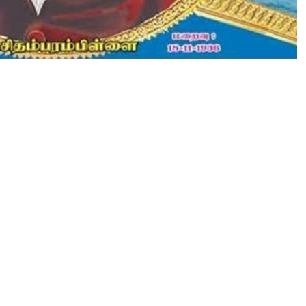
का
वि
शि
ष्ट
यो
ग
दा
न
-
1