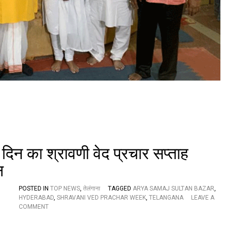
त्स
व
ह
र्षो
ल्ला
स
के
सा
थ
सं
प
न्न
 दिन का श्रावणी वेद प्रचार सप्ताह
न
POSTED IN
TOP NEWS
,
तेलंगाना
TAGGED
ARYA SAMAJ SULTAN BAZAR
,
HYDERABAD
,
SHRAVANI VED PRACHAR WEEK
,
TELANGANA
LEAVE A
O
COMMENT
N
आ