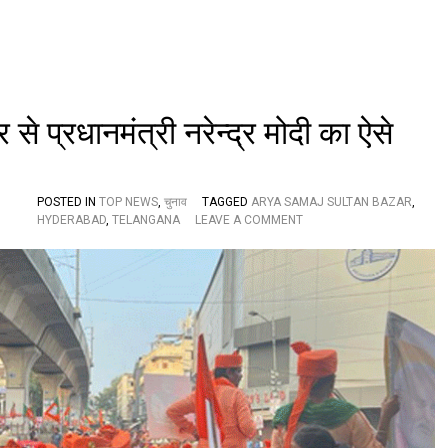
नि
का
ली
श
क्ति
प्र
द
े प्रधानमंत्री नरेन्द्र मोदी का ऐसे
र्श
न
की
रै
ली
POSTED IN
TOP NEWS
,
चुनाव
TAGGED
ARYA SAMAJ SULTAN BAZAR
,
O
HYDERABAD
,
TELANGANA
LEAVE A COMMENT
N
आ
र्य
स
मा
ज
सु
ल्ता
न
बा
जा
र