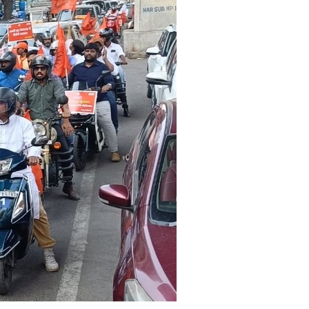
र
क्षा
के
मा
म
ले
में
पी
ए
म
मो
दी
के
सा
थ
ख
ड़ा
है
आ
र्य
स
मा
ज
,