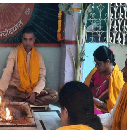
र्य
स
मा
ज
सु
ल्ता
न
बा
जा
र
:
पां
च
वें
दि
न
का
श्रा
व
णी
वे
द
प्र
चा
र