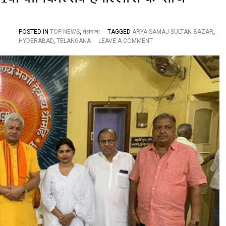
POSTED IN
TOP NEWS
,
तेलंगाना
TAGGED
ARYA SAMAJ SULTAN BAZAR
,
O
HYDERABAD
,
TELANGANA
LEAVE A COMMENT
N
आ
र्य
स
मा
ज
सु
ल्ता
न
बा
जा
र
का
1
3
1
वां
वा
र्षि
को