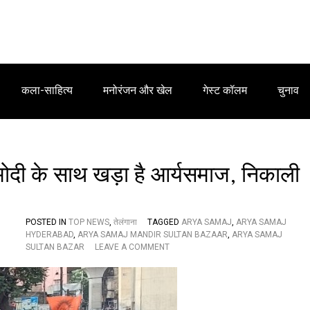
कला-साहित्य
मनोरंजन और खेल
गेस्ट कॉलम
चुनाव
ीएम मोदी के साथ खड़ा है आर्यसमाज, निकाली
POSTED IN
TOP NEWS
,
तेलंगाना
TAGGED
ARYA SAMAJ
,
ARYA SAMAJ
HYDERABAD
,
ARYA SAMAJ MANDIR SULTAN BAZAAR
,
ARYA SAMAJ
O
SULTAN BAZAR
LEAVE A COMMENT
N
रा
ष्ट्री
य
सु