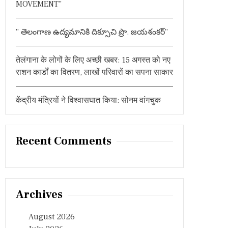
MOVEMENT”
” తెలంగాణ ఉద్యమానికి దిక్సూచి ప్రొ. జయశంకర్”
तेलंगाना के लोगों के लिए अच्छी खबर: 15 अगस्त को नए
राशन कार्डों का वितरण, लाखों परिवारों का सपना साकार
केंद्रीय मंत्रियों ने विश्वासघात किया: सोनम वांगचुक
Recent Comments
Archives
August 2026