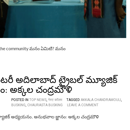
చ
యి
త
అ
క్క
ల
చం
ద్ర
మౌ
 the community మనం ఏమిటి? మనం
ళి
ెంటరీ అదిలాబాద్ ట్రైబల్ మ్యూజిక్
: అక్కల చంద్రమౌళి
POSTED IN
TOP NEWS
,
गेस्ट कॉलम
TAGGED
AKKALA CHANDRAMOULI
,
O
BUSKING
,
CHAURASTA BUSKING
LEAVE A COMMENT
N
S
P
E