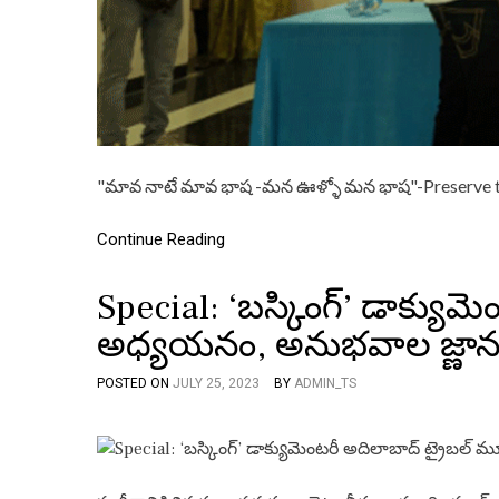
"మావ నాటే మావ భాష -మన ఊళ్ళో మన భాష"-Preserve
Continue Reading
Special: ‘బస్కింగ్’ డాక్యుమ
అధ్యయనం, అనుభవాల జ్ణానం
POSTED ON
JULY 25, 2023
BY
ADMIN_TS