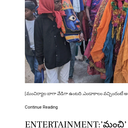
[మంచిర్యాల బాగా వేడిగా ఉంటది .ఎండాకాలం వచ్చిందంటే 
Continue Reading
ENTERTAINMENT:’మంచి’