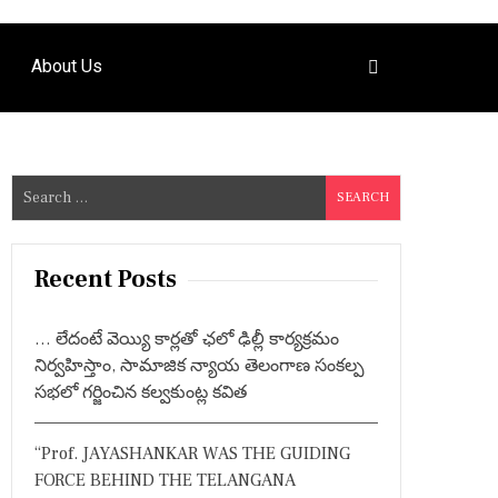
About Us
S
e
a
r
Recent Posts
c
h
… లేదంటే వెయ్యి కార్లతో ఛలో ఢిల్లీ కార్యక్రమం
f
నిర్వహిస్తాం, సామాజిక న్యాయ తెలంగాణ సంకల్ప
o
సభలో గర్జించిన కల్వకుంట్ల కవిత
r
:
“Prof. JAYASHANKAR WAS THE GUIDING
FORCE BEHIND THE TELANGANA