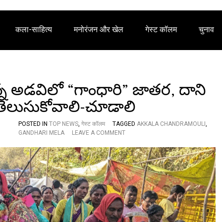
कला-साहित्य
मनोरंजन और खेल
गेस्ट कॉलम
चुनाव
్న అడవిలో “గాంధారి” జాతర, దాని
-తెలుసుకోవాలి-చూడాలి
POSTED IN
TOP NEWS
,
गेस्ट कॉलम
TAGGED
AKKALA CHANDRAMOULI
,
O
GANDHARI MELA
LEAVE A COMMENT
N
S
P
E
C
I
A
L
A
R