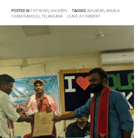
POSTED IN
TOP NEWS
,
कला-साहित्य
TAGGED
ADILABAD
,
AKKALA
O
CHANDRAMOULI
,
TELANGANA
LEAVE A COMMENT
N
గొం
డి
-
కొ
లా
మి
భా
ష
ల
కు
కొ
త్త
జీ
వం
:
సి
ని
మా
గీ
త
ర