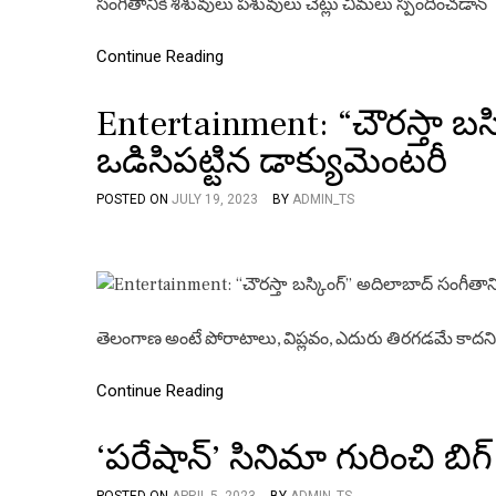
సంగీతానికి శిశువులు పశువులు చెట్లు చీమలు స్పందించడాన్
Continue Reading
Entertainment: “చౌరస్తా బస్
ఒడిసిపట్టిన డాక్యుమెంటరీ
POSTED ON
JULY 19, 2023
BY
ADMIN_TS
తెలంగాణ అంటే పోరాటాలు, విప్లవం, ఎదురు తిరగడమే కాదన
Continue Reading
‘పరేషాన్’ సినిమా గురించి బిగ్
POSTED ON
APRIL 5, 2023
BY
ADMIN_TS