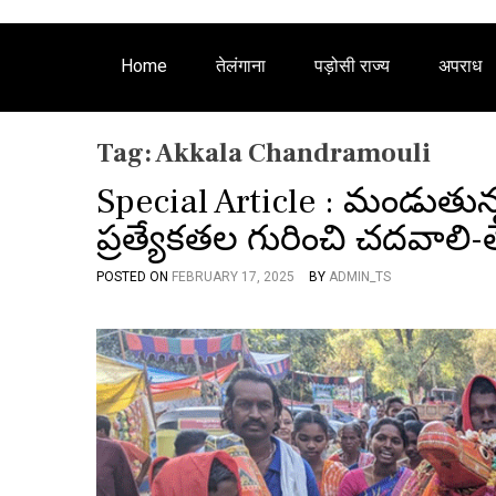
Home
तेलंगाना
पड़ोसी राज्य
अपराध
Tag:
Akkala Chandramouli
Special Article : మండుతున
ప్రత్యేకతల గురించి చదవాలి
POSTED ON
FEBRUARY 17, 2025
BY
ADMIN_TS