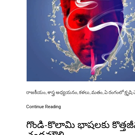
రాజకీయం, శాస్త్ర అధ్యయనం, కళలు, మతం, ఏ రంగంలో క్రృష
Continue Reading
గొండి-కొలామి భాషలకు కొత్త