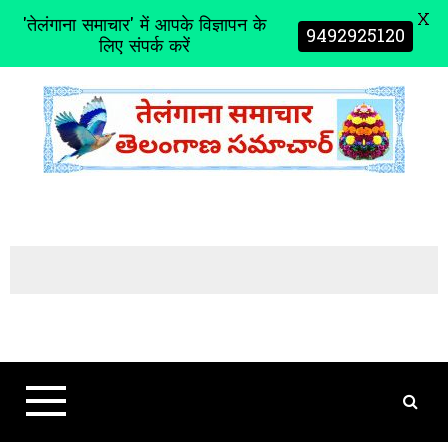
X
'तेलंगाना समाचार' में आपके विज्ञापन के
9492925120
लिए संपर्क करें
S
k
i
p
t
o
c
o
n
t
e
n
t