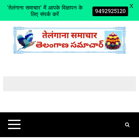
X
'तेलंगाना समाचार' में आपके विज्ञापन के
9492925120
लिए संपर्क करें
S
k
i
p
t
o
c
o
n
t
e
n
t