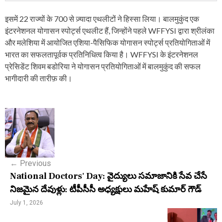
इसमें 22 राज्यों के 700 से ज़्यादा एथलीटों ने हिस्सा लिया। बालमुकुंद एक
इंटरनेशनल योगासन स्पोर्ट्स एथलीट हैं, जिन्होंने पहले WFFYSI द्वारा श्रीलंका
और मलेशिया में आयोजित एशिया-पैसिफिक योगासन स्पोर्ट्स प्रतियोगिताओं में
भारत का सफलतापूर्वक प्रतिनिधित्व किया है। WFFYSI के इंटरनेशनल
प्रेसिडेंट शिवम बडोरिया ने योगासन प्रतियोगिताओं में बालमुकुंद की सफल
भागीदारी की तारीफ़ की।
P
o
s
←
Previous
t
National Doctors' Day: వైద్యులు సమాజానికి సేవ చేసే
n
నిజమైన దేవుళ్లు: టీపీసీసీ అధ్యక్షులు మహేష్ కుమార్ గౌడ్
a
July 1, 2026