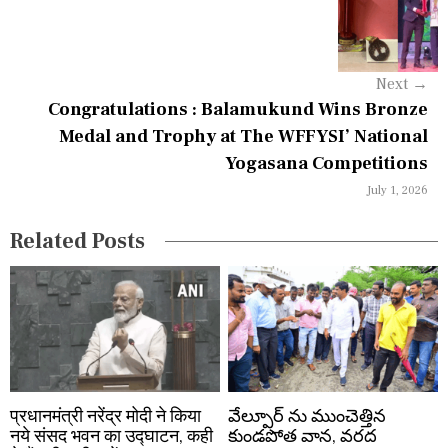
v
i
g
Next
→
a
Congratulations : Balamukund Wins Bronze
Medal and Trophy at The WFFYSI’ National
t
Yogasana Competitions
i
July 1, 2026
o
Related Posts
n
प्रधानमंत्री नरेंद्र मोदी ने किया
వేల్పూర్ ను ముంచెత్తిన
नये संसद भवन का उद्घाटन, कही
కుండపోత వాన, వరద