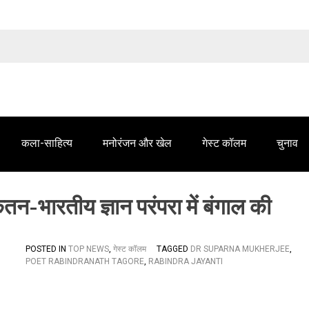
तेलंगाना समाचार' में आपके विज्ञापन के लिए संपर्क करें
कला-साहित्य
मनोरंजन और खेल
गेस्ट कॉलम
चुनाव
ेतन-भारतीय ज्ञान परंपरा में बंगाल की
POSTED IN
TOP NEWS
,
गेस्ट कॉलम
TAGGED
DR SUPARNA MUKHERJEE
,
POET RABINDRANATH TAGORE
,
RABINDRA JAYANTI