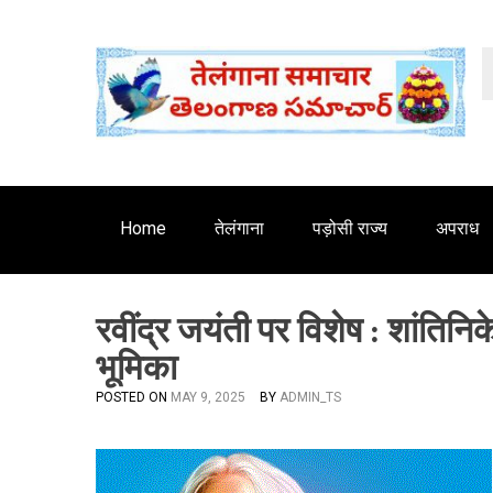
S
'
k
i
p
t
o
c
o
n
Home
तेलंगाना
पड़ोसी राज्य
अपराध
t
e
n
रवींद्र जयंती पर विशेष : शांतिनिक
t
भूमिका
POSTED ON
MAY 9, 2025
BY
ADMIN_TS