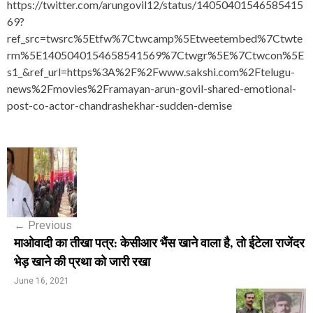
https://twitter.com/arungovil12/status/14050401546585415
69?
ref_src=twsrc%5Etfw%7Ctwcamp%5Etweetembed%7Ctwte
rm%5E1405040154658541569%7Ctwgr%5E%7Ctwcon%5E
s1_&ref_url=https%3A%2F%2Fwww.sakshi.com%2Ftelugu-
news%2Fmovies%2Framayan-arun-govil-shared-emotional-
post-co-actor-chandrashekhar-sudden-demise
P
o
s
←
Previous
t
माओवादी का तीखा पत्र: केसीआर भैंस खाने वाला है, तो ईटेला राजेंदर
n
भेड़ खाने की प्रथा को जारी रखा
a
June 16, 2021
v