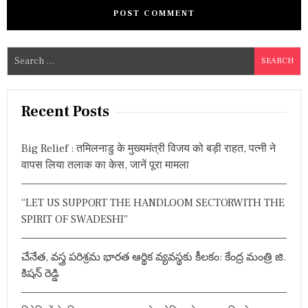
S
e
a
r
Recent Posts
c
h
Big Relief : तमिलनाडु के मुख्यमंत्री विजय को बड़ी राहत, पत्नी ने
f
वापस लिया तलाक का केस, जानें पूरा मामला
o
r
“LET US SUPPORT THE HANDLOOM SECTORWITH THE
:
SPIRIT OF SWADESHI”
చేనేత, వస్త్ర పరిశ్రమ భారత ఆర్థిక వ్యవస్థకు కీలకం: కేంద్ర మంత్రి జి.
కిషన్ రెడ్డి