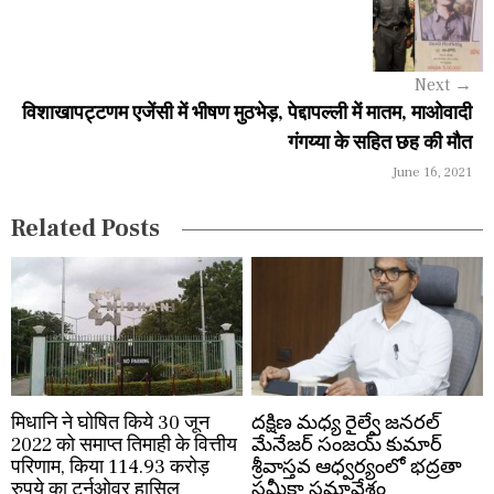
i
g
Next
→
a
विशाखापट्टणम एजेंसी में भीषण मुठभेड़, पेद्दापल्ली में मातम, माओवादी
गंगय्या के सहित छह की मौत
t
June 16, 2021
i
Related Posts
o
n
मिधानि ने घोषित किये 30 जून
దక్షిణ మధ్య రైల్వే జనరల్
2022 को समाप्त तिमाही के वित्तीय
మేనేజర్ సంజయ్ కుమార్
परिणाम, किया 114.93 करोड़
శ్రీవాస్తవ ఆధ్వర్యంలో భద్రతా
रुपये का टर्नओवर हासिल
సమీక్షా సమావేశం