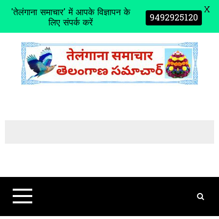
X
'तेलंगाना समाचार' में आपके विज्ञापन के
9492925120
लिए संपर्क करें
S
k
i
p
t
o
c
o
n
t
e
n
t