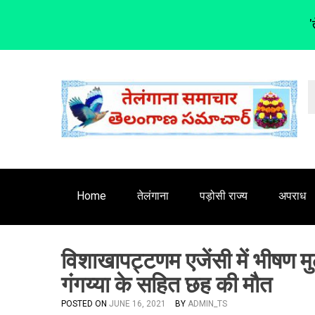
'
S
k
i
p
t
o
c
o
n
Home
तेलंगाना
पड़ोसी राज्य
अपराध
t
e
n
विशाखापट्टणम एजेंसी में भीषण मुठभ
t
गंगय्या के सहित छह की मौत
POSTED ON
JUNE 16, 2021
BY
ADMIN_TS