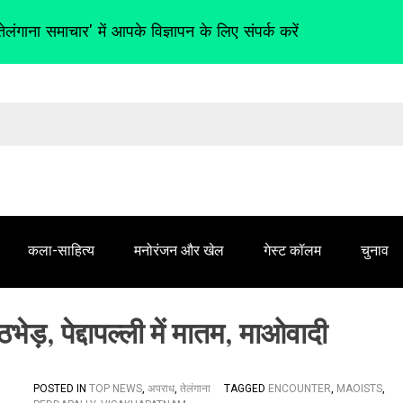
तेलंगाना समाचार' में आपके विज्ञापन के लिए संपर्क करें
कला-साहित्य
मनोरंजन और खेल
गेस्ट कॉलम
चुनाव
ेड़, पेद्दापल्ली में मातम, माओवादी
POSTED IN
TOP NEWS
,
अपराध
,
तेलंगाना
TAGGED
ENCOUNTER
,
MAOISTS
,