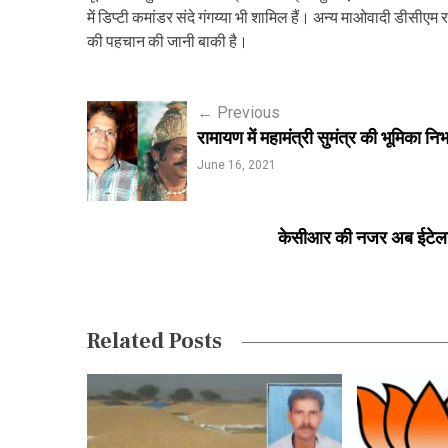
में डिप्टी कमांडर संदे गंगय्या भी शामिल हैं। अन्य माओवादी डीसी
की पहचान की जानी बाकी है।
P
←
Previous
रामायण में महामंत्री सुमंत्र की भूमिका न
o
June 16, 2021
s
t
केसीआर की नजर अब ईटेला क
n
a
v
Related Posts
i
g
a