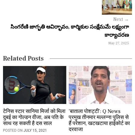
i
g
Next
→
a
సింగరేణి జాగృతి ఆవిర్భావం, కార్మికుల సంక్షేమమే లక్ష్యంగా
కార్యాచరణ
t
May 27, 2025
i
Related Posts
o
n
टेनिस स्टार सानिया मिर्जा को मिला
‘बाताला पोशट्टी’: Q News
दुबई का गोल्डन वीजा, अब पति के
प्रमुख तीनमार मल्लन्ना पुलिस से
साथ रह सकती है दस साल
हैं परेशान, खटखटाया हाईकोर्ट का
दरवाजा
POSTED ON
JULY 15, 2021