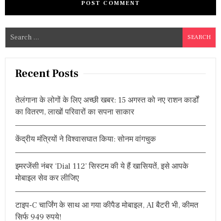
S
e
a
r
Recent Posts
c
h
तेलंगाना के लोगों के लिए अच्छी खबर: 15 अगस्त को नए राशन कार्डों
f
का वितरण, लाखों परिवारों का सपना साकार
o
r
केंद्रीय मंत्रियों ने विश्वासघात किया: सोनम वांगचुक
:
इमरजेंसी नंबर ‘Dial 112’ सिस्टम की ये हैं खासियतें, इसे आपके
मोबाइल सेव कर लीजिए
टाइप-C चार्जिंग के साथ आ गया कीपैड मोबाइल, AI बैटरी भी, कीमत
सिर्फ 949 रुपये!