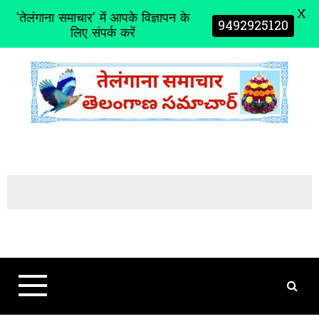
X
'तेलंगाना समाचार' में आपके विज्ञापन के
9492925120
लिए संपर्क करें
S
k
i
p
t
o
c
o
n
t
e
n
t