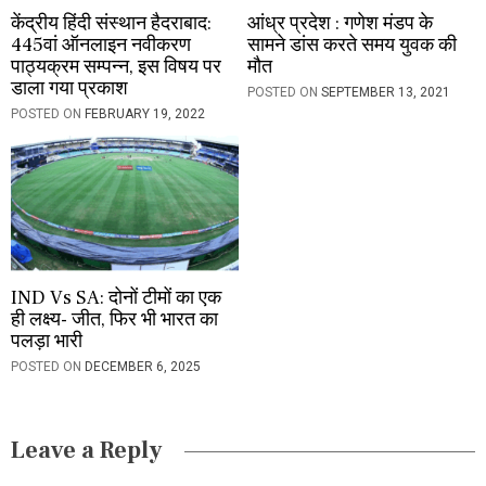
केंद्रीय हिंदी संस्थान हैदराबाद:
आंध्र प्रदेश : गणेश मंडप के
445वां ऑनलाइन नवीकरण
सामने डांस करते समय युवक की
पाठ्यक्रम सम्पन्न, इस विषय पर
मौत
डाला गया प्रकाश
POSTED ON
SEPTEMBER 13, 2021
POSTED ON
FEBRUARY 19, 2022
IND Vs SA: दोनों टीमों का एक
ही लक्ष्य- जीत, फिर भी भारत का
पलड़ा भारी
POSTED ON
DECEMBER 6, 2025
Leave a Reply