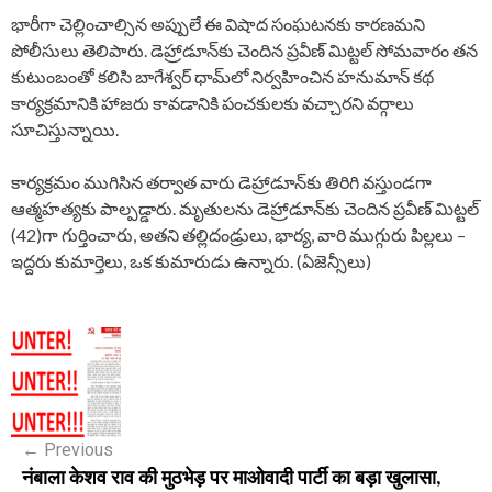
భారీగా చెల్లించాల్సిన అప్పులే ఈ విషాద సంఘటనకు కారణమని
పోలీసులు తెలిపారు. డెహ్రాడూన్‌కు చెందిన ప్రవీణ్ మిట్టల్ సోమవారం తన
కుటుంబంతో కలిసి బాగేశ్వర్ ధామ్‌లో నిర్వహించిన హనుమాన్ కథ
కార్యక్రమానికి హాజరు కావడానికి పంచకులకు వచ్చారని వర్గాలు
సూచిస్తున్నాయి.
కార్యక్రమం ముగిసిన తర్వాత వారు డెహ్రాడూన్‌కు తిరిగి వస్తుండగా
ఆత్మహత్యకు పాల్పడ్డారు. మృతులను డెహ్రాడూన్‌కు చెందిన ప్రవీణ్ మిట్టల్
(42)‌గా గుర్తించారు, అతని తల్లిదండ్రులు, భార్య, వారి ముగ్గురు పిల్లలు –
ఇద్దరు కుమార్తెలు, ఒక కుమారుడు ఉన్నారు. (ఏజెన్సీలు)
P
o
s
←
Previous
t
नंबाला केशव राव की मुठभेड़ पर माओवादी पार्टी का बड़ा खुलासा,