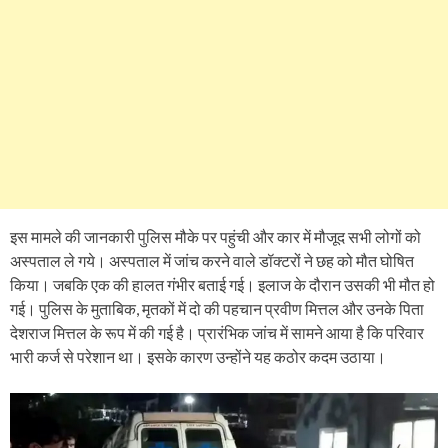
इस मामले की जानकारी पुलिस मौके पर पहुंची और कार में मौजूद सभी लोगों को
अस्पताल ले गये। अस्पताल में जांच करने वाले डॉक्टरों ने छह को मौत घोषित
किया। जबकि एक की हालत गंभीर बताई गई। इलाज के दौरान उसकी भी मौत हो
गई। पुलिस के मुताबिक, मृतकों में दो की पहचान प्रवीण मित्तल और उनके पिता
देशराज मित्तल के रूप में की गई है। प्रारंभिक जांच में सामने आया है कि परिवार
भारी कर्ज से परेशान था। इसके कारण उन्होंने यह कठोर कदम उठाया।