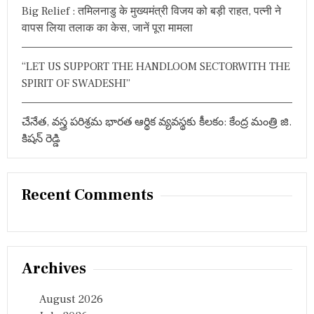
Big Relief : तमिलनाडु के मुख्यमंत्री विजय को बड़ी राहत, पत्नी ने
वापस लिया तलाक का केस, जानें पूरा मामला
“LET US SUPPORT THE HANDLOOM SECTORWITH THE
SPIRIT OF SWADESHI”
చేనేత, వస్త్ర పరిశ్రమ భారత ఆర్థిక వ్యవస్థకు కీలకం: కేంద్ర మంత్రి జి.
కిషన్ రెడ్డి
Recent Comments
Archives
August 2026