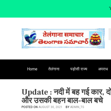
'
S
k
i
p
t
o
c
o
n
Home
तेलंगाना
पड़ोसी राज्य
अपराध
t
e
n
Update : नदी में बह गई कार, दो
t
और उसकी बहन बाल-बाल बचे
POSTED ON
AUGUST 30, 2021
BY
ADMIN_TS