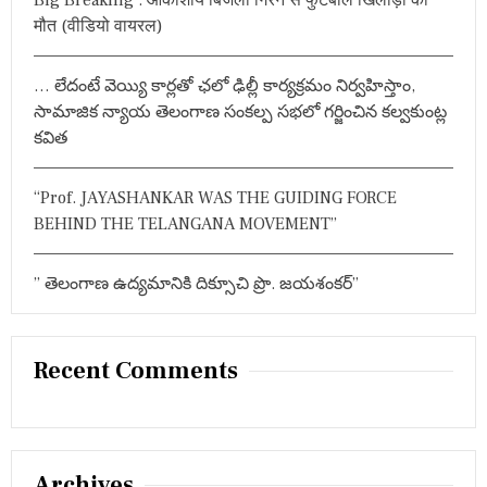
:
मौत (वीडियो वायरल)
… లేదంటే వెయ్యి కార్లతో ఛలో ఢిల్లీ కార్యక్రమం నిర్వహిస్తాం,
సామాజిక న్యాయ తెలంగాణ సంకల్ప సభలో గర్జించిన కల్వకుంట్ల
కవిత
“Prof. JAYASHANKAR WAS THE GUIDING FORCE
BEHIND THE TELANGANA MOVEMENT”
” తెలంగాణ ఉద్యమానికి దిక్సూచి ప్రొ. జయశంకర్”
Recent Comments
Archives