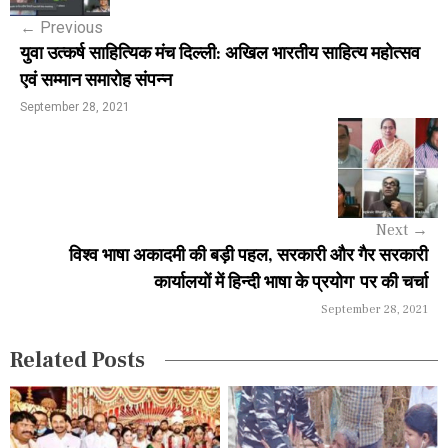
s
←
Previous
t
युवा उत्कर्ष साहित्यिक मंच दिल्ली: अखिल भारतीय साहित्य महोत्सव
n
एवं सम्मान समारोह संपन्न
a
September 28, 2021
v
i
g
Next
→
a
विश्व भाषा अकादमी की बड़ी पहल, सरकारी और गैर सरकारी
कार्यालयों में हिन्दी भाषा के प्रयोग' पर की चर्चा
t
September 28, 2021
i
Related Posts
o
n