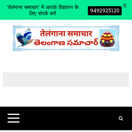
X
'तेलंगाना समाचार' में आपके विज्ञापन के
9492925120
लिए संपर्क करें
S
k
i
p
t
o
c
o
n
t
e
n
t