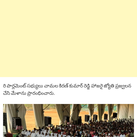
రి పార్లమెంట్ సభ్యులు చామల కిరణ్ కుమార్ రెడ్డి హాజరై జ్యోతి ప్రజ్వలన
చేసి మేళాను ప్రారంభించారు.