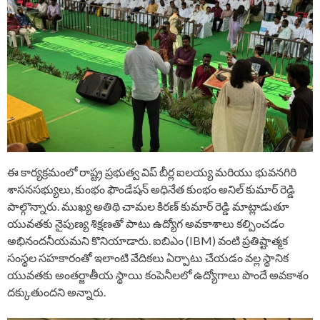
ఈ కార్యక్రమంలో రాష్ట్ర ప్రభుత్వ విప్ బీర్ల ఐలయ్య మరియు భువనగిరి
శాసనసభ్యులు, కుంభం ఫౌండేషన్ అధినేత కుంభం అనిల్ కుమార్ రెడ్డి
పాల్గొన్నారు. ముఖ్య అతిథి చామల కిరణ్ కుమార్ రెడ్డి మాట్లాడుతూ
యువతకు నైపుణ్య శిక్షణతో పాటు ఉద్యోగ అవకాశాలు కల్పించడం
అభినందనీయమని కొనియాడారు. ఐబిఎం (IBM) వంటి ప్రతిష్టాత్మక
సంస్థల సహకారంతో ఇలాంటి వేదికలు ఏర్పాటు చేయడం వల్ల స్థానిక
యువతకు అంతర్జాతీయ స్థాయి కంపెనీలలో ఉద్యోగాలు పొందే అవకాశం
దక్కుతుందని అన్నారు.