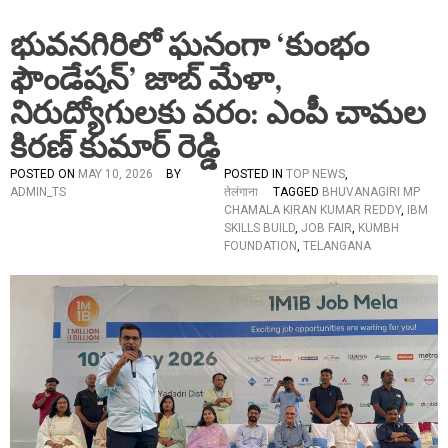
భువనగిరిలో ఘనంగా ‘కుంభం
ఫౌండేషన్’ జాబ్ మేళా,
నిరుద్యోగులకు వరం: ఎంపీ చామల
కిరణ్ కుమార్ రెడ్డి
POSTED ON
MAY 10, 2026
BY
POSTED IN
TOP NEWS
,
ADMIN_TS
तेलंगाना
TAGGED
BHUVANAGIRI MP
CHAMALA KIRAN KUMAR REDDY
,
IBM
SKILLS BUILD
,
JOB FAIR
,
KUMBH
FOUNDATION
,
TELANGANA