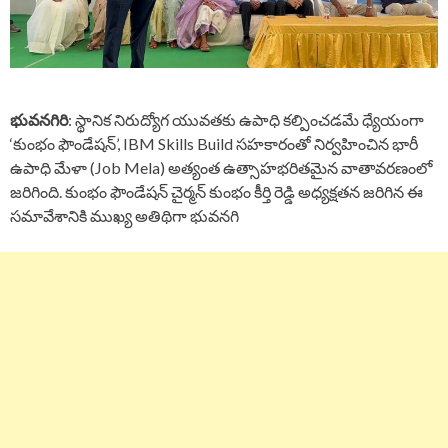
భువనగిరి
: స్థానిక నిరుద్యోగ యువతకు ఉపాధి కల్పించడమే ధ్యేయంగా
‘కుంభం ఫౌండేషన్’, IBM Skills Build సహకారంతో నిర్వహించిన భారీ
ఉపాధి మేళా (Job Mela) అత్యంత ఉత్సాహభరితమైన వాతావరణంలో
జరిగింది. కుంభం ఫౌండేషన్ చైర్మన్ కుంభం కీర్తి రెడ్డి అధ్యక్షతన జరిగిన ఈ
సమావేశానికి ముఖ్య అతిథిగా భువనగి