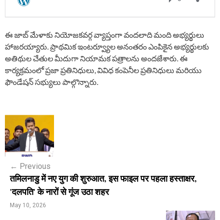
ఈ జాబ్ మేళాకు నియోజకవర్గ వ్యాప్తంగా వందలాది మంది అభ్యర్థులు
హాజరయ్యారు. ప్రాథమిక ఇంటర్వ్యూల అనంతరం ఎంపికైన అభ్యర్థులకు
అతిథుల చేతుల మీదుగా నియామక పత్రాలను అందజేశారు. ఈ
కార్యక్రమంలో ప్రజా ప్రతినిధులు, వివిధ కంపెనీల ప్రతినిధులు మరియు
ఫౌండేషన్ సభ్యులు పాల్గొన్నారు.
P
o
s
←
Previous
t
तमिलनाडु में नए युग की शुरुआत, इस फाइल पर पहला हस्ताक्षर,
n
'दलपति' के नारों से गूंज उठा शहर
a
May 10, 2026