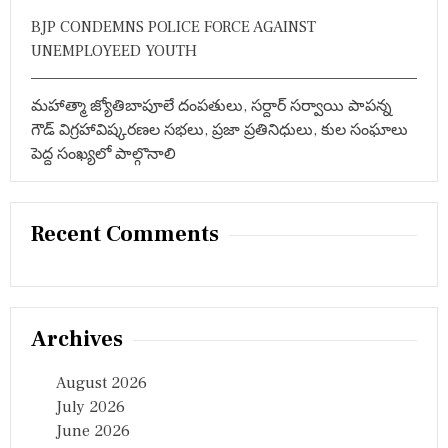
BJP CONDEMNS POLICE FORCE AGAINST
UNEMPLOYEED YOUTH
మహాత్మా జ్యోతిబాపూలే దంపతులు, సర్దార్ సర్వాయి పాపన్న
గౌడ్ విగ్రహావిష్కరణల సభలు, ప్రజా ప్రతినిధులు, కుల సంఘాలు
పెద్ద సంఖ్యలో పాల్గొనాలి
Recent Comments
Archives
August 2026
July 2026
June 2026