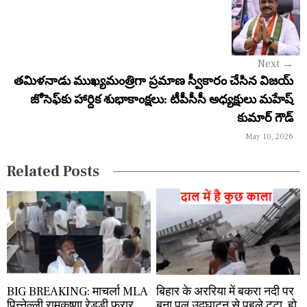
v
i
g
Next
→
a
తమిళనాడు ముఖ్యమంత్రిగా ప్రమాణ స్వీకారం చేసిన విజయ్
జోసెఫ్‌కు హార్దిక శుభాకాంక్షలు: టీపీసీసీ అధ్యక్షులు మహేష్
t
కుమార్ గౌడ్
i
May 10, 2026
o
Related Posts
n
BIG BREAKING: माचर्ला MLA
बिहार के अररिया में बकरा नदी पर
पिन्नेल्ली रामकृष्णा रेड्डी फरार,
बना पुल उद्घाटन से पहले टूटा, हो