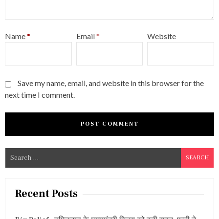
Name
*
Email
*
Website
Save my name, email, and website in this browser for the
next time I comment.
S
e
a
r
Recent Posts
c
h