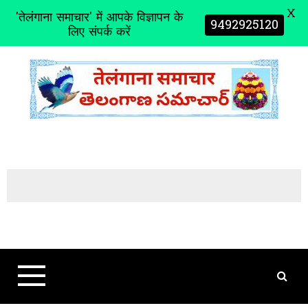
X
'तेलंगाना समाचार' में आपके विज्ञापन के
9492925120
लिए संपर्क करें
S
k
i
p
t
o
c
o
n
t
e
n
t