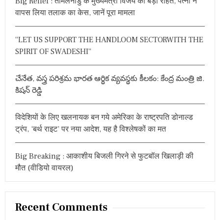
Big Relief : तमिलनाडु के मुख्यमंत्री विजय को बड़ी राहत, पत्नी ने
f
वापस लिया तलाक का केस, जानें पूरा मामला
o
r
“LET US SUPPORT THE HANDLOOM SECTORWITH THE
:
SPIRIT OF SWADESHI”
చేనేత, వస్త్ర పరిశ్రమ భారత ఆర్థిక వ్యవస్థకు కీలకం: కేంద్ర మంత్రి జి.
కిషన్ రెడ్డి
विदेशियों के लिए खलनायक बन गये अमेरिका के राष्ट्रपति डोनाल्ड
ट्रंप, ‘बर्थ राइट’ पर नया आदेश, यह है विश्लेषकों का मत
Big Breaking : आकाशीय बिजली गिरने से फुटबॉल खिलाड़ी की
मौत (वीडियो वायरल)
Recent Comments