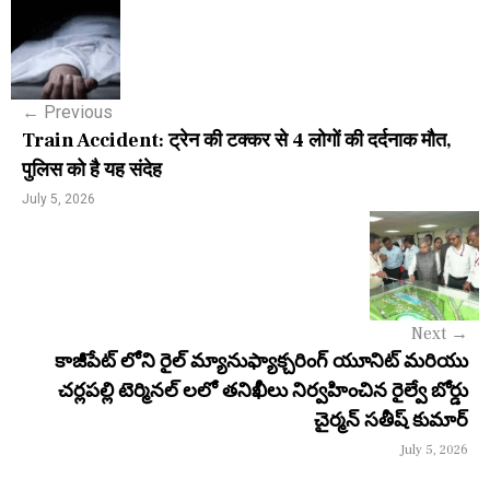
P
o
s
←
Previous
t
Train Accident: ट्रेन की टक्कर से 4 लोगों की दर्दनाक मौत,
n
पुलिस को है यह संदेह
a
July 5, 2026
v
i
g
Next
→
a
కాజీపేట్ లోని రైల్ మ్యానుఫ్యాక్చరింగ్ యూనిట్ మరియు
చర్లపల్లి టెర్మినల్‌ లలో తనిఖీలు నిర్వహించిన రైల్వే బోర్డు
t
చైర్మన్ సతీష్ కుమార్
i
July 5, 2026
o