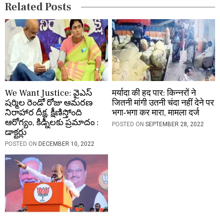
Related Posts
n
We Want Justice: వైఎస్
मर्यादा की हद पार: किन्नरों ने
షర్మిల రెండో రోజు ఆమరణ
जितनी मांगी उतनी चंदा नहीं देने पर
నిరాహార దీక్ష, క్షీణిస్తోంది
भगा-भगा कर मारा, मामला दर्ज
ఆరోగ్యం, కిడ్నీలకు ప్రమాదం :
POSTED ON
SEPTEMBER 28, 2022
డాక్టర్లు
POSTED ON
DECEMBER 10, 2022