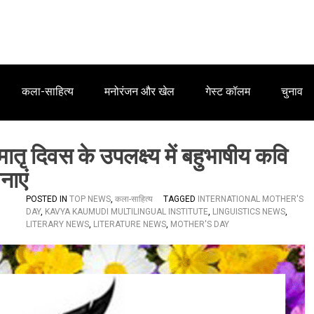
कला-साहित्य
मनोरंजन और खेल
गेस्ट कॉलम
चुनाव
मातृ दिवस के उपलक्ष्य में बहुभाषीय कवि
नाएं
POSTED IN
TOP NEWS
,
कला-साहित्य
TAGGED
INTERNATIONAL MOTHER'S
DAY
,
KAVYA KAUMUDI MULTILINGUAL INSTITUTE
,
LINGUISTICS NEWS
,
LITERARY NEWS
,
LITERATURE NEWS
,
MOTHER'S DAY