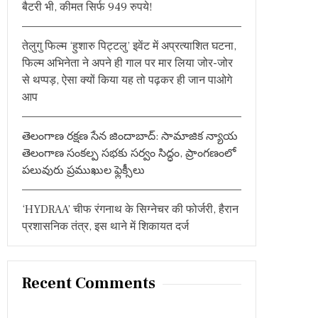
बैटरी भी, कीमत सिर्फ 949 रुपये!
तेलुगु फिल्म ‘हुशारु पिट्टलु’ इवेंट में अप्रत्याशित घटना,
फिल्म अभिनेता ने अपने ही गाल पर मार लिया जोर-जोर
से थप्पड़, ऐसा क्यों किया यह तो पढ़कर ही जान पाओगे
आप
తెలంగాణ రక్షణ సేన జిందాబాద్: సామాజిక న్యాయ
తెలంగాణ సంకల్ప సభకు సర్వం సిద్ధం, ప్రాంగణంలో
పలువురు ప్రముఖుల ఫ్లెక్సీలు
‘HYDRAA’ चीफ रंगनाथ के सिग्नेचर की फोर्जरी, हैरान
प्रशासनिक तंत्र, इस थाने में शिकायत दर्ज
Recent Comments