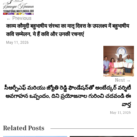
o
s
←
Previous
t
काव्य कौमुदी बहुभाषीय संस्था का मातृ दिवस के उपलक्ष्य में बहुभाषीय
n
कवि सम्मेलन, ये हैं कवि और उनकी रचनाएं
a
May 11, 2026
v
i
g
Next
→
a
సీఆర్పీఎఫ్ మరియు జ్యోతి రెడ్డి ఫౌండేషన్‌తో అంబేద్కర్ వర్శిటీ
అవగాహన ఒప్పందం, దిని ప్రయోజనాల గురించి చదవండి ఈ
t
వార్త
i
May 11, 2026
o
Related Posts
n