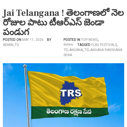
Jai Telangana ! తెలంగాణలో నెల
రోజుల పాటు టీఆర్ఎస్ జెండా
పండుగ
POSTED ON
MAY 11, 2026
BY
POSTED IN
TOP NEWS
,
ADMIN_TS
तेलंगाना
TAGGED
FLAG FESTIVALS
,
TELANGANA
,
TELANGANA RAKSHANA
SENA