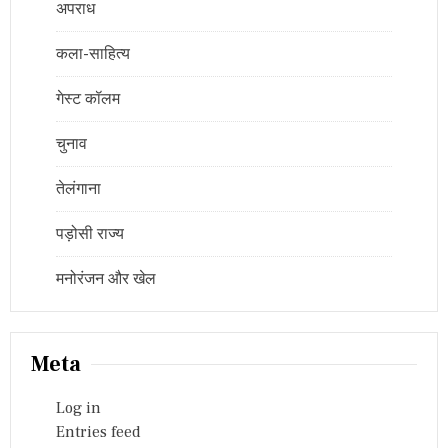
अपराध
कला-साहित्य
गेस्ट कॉलम
चुनाव
तेलंगाना
पड़ोसी राज्य
मनोरंजन और खेल
Meta
Log in
Entries feed