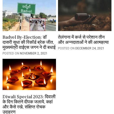
Badvel By-Election: डॉ
तेलंगाना में कर्ज से परेशान तीन
दासरी सुधा की रिकॉर्ड ब्रेक जीत,
और अन्नदाताओं ने की आत्महत्या
मुख्यमंत्री वाईएस जगन ने दी बधाई
POSTED ON
DECEMBER 24, 2021
POSTED ON
NOVEMBER 2, 2021
Diwali Special 2023: दिवाली
के दिन कितने दीपक जलाये, कहां
और कैसे रखे, संक्षिप्त रोचक
उदाहरण