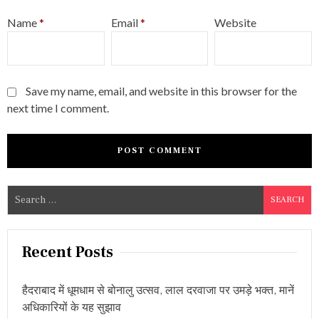
Name
*
Email
*
Website
Save my name, email, and website in this browser for the
next time I comment.
S
e
a
r
Recent Posts
c
h
हैदराबाद में धूमधाम से बोनालु उत्सव, लाल दरवाजा पर उमड़े भक्त, मानें
f
अधिकारियों के यह सुझाव
o