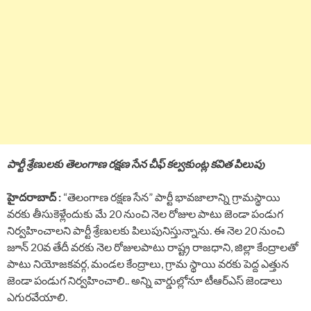
పార్టీ శ్రేణులకు తెలంగాణ రక్షణ సేన చీఫ్ కల్వకుంట్ల కవిత పిలుపు
హైదరాబాద్ :
“తెలంగాణ రక్షణ సేన” పార్టీ భావజాలాన్ని గ్రామస్థాయి
వరకు తీసుకెళ్లేందుకు మే 20 నుంచి నెల రోజుల పాటు జెండా పండుగ
నిర్వహించాలని పార్టీ శ్రేణులకు పిలుపునిస్తున్నాను. ఈ నెల 20 నుంచి
జూన్ 20వ తేదీ వరకు నెల రోజులపాటు రాష్ట్ర రాజధాని, జిల్లా కేంద్రాలతో
పాటు నియోజకవర్గ, మండల కేంద్రాలు, గ్రామ స్థాయి వరకు పెద్ద ఎత్తున
జెండా పండుగ నిర్వహించాలి.. అన్ని వార్డుల్లోనూ టీఆర్ఎస్ జెండాలు
ఎగురవేయాలి.