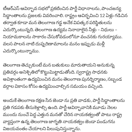
టీఆర్ఎస్ ఆవిర్భావ సభలో ప్రకటించిన పార్టీ విధానాలను, పాంచజన్య
సిద్ధాంతాలను ప్రజలకు వివరించాలి. రాష్ట్రం ఆవిర్భవించి 12 ఏళ్లు గడిచిన
తర్వాత కూడా మన తెలంగాణ గడ్డ అనేక విపత్కర పరిస్థితులను
ఎదుర్కొంటున్నది. తెలంగాణ ఉద్యమ నినాదాలైన నీళ్లు – నిధులు –
నియామకాలను సాకారం చేసుకోవడంలోనూ వంచనకు గురయ్యాము.
వలస పాలన నాటి దుష్పరిణామాలను మనం ఇప్పుడు మళ్లీ
ఎదుర్కొంటున్నాము.
తెలంగాణ తెచ్చుకుంటే మన బతుకులు మారుతాయని అనుకున్న
ప్రతివర్గం అనిశ్చితిలో కొట్టుమిట్టాడుతోంది. స్వరాష్ట్ర సాధనకు
అవిశ్రాంతంగా ఉద్యమించిన మనం తెలంగాణ పునర్నిర్మాణం, సబ్బండ
వర్గాల వికాసం కోసం ఉద్యమించాల్సిన సమయం వచ్చింది.
అందుకే తెలంగాణ రక్షణ సేన జెండా ను ప్రతి వాడకు, పార్టీ సిద్ధాంతాలను
ప్రతి గడపకు తీసుకెళ్లాల్సి ఉంది. పార్టీ ఆవిర్భావానికి మూడు నెలల
ముందు నుంచే పెద్ద ఎత్తున మనతో చేరిన నాయకత్వంతో పాటు రాష్ట్ర
వ్యాప్తంగా ఉన్న తెలంగాణ జాగృతి నాయకత్వం జెండా పండుగను
విజయవంతం చేయాలని పిలుపునిస్తున్నాను.