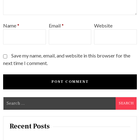
Name
*
Email
*
Website
Save my name, email, and website in this browser for the
next time I comment.
S
e
a
r
Recent Posts
c
h