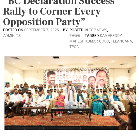
“BC Declaration Success
Rally to Corner Every
Opposition Party”
POSTED ON
SEPTEMBER 7, 2025
BY
POSTED IN
TOP NEWS
,
ADMIN_TS
तेलंगाना
TAGGED
KAMAREDDY
,
MAHESH KUMAR GOUD
,
TELANGANA
,
TPCC