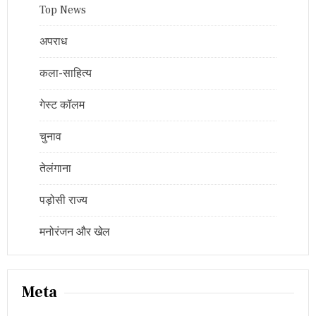
Top News
अपराध
कला-साहित्य
गेस्ट कॉलम
चुनाव
तेलंगाना
पड़ोसी राज्य
मनोरंजन और खेल
Meta