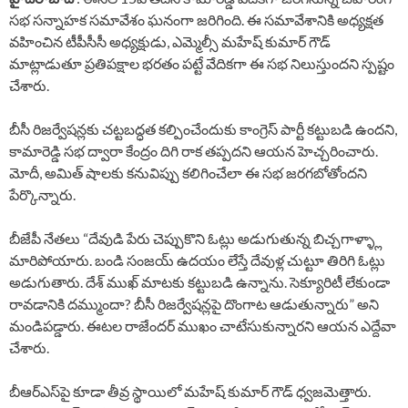
సభ సన్నాహక సమావేశం ఘనంగా జరిగింది. ఈ సమావేశానికి అధ్యక్షత
వహించిన టీపీసీసీ అధ్యక్షుడు, ఎమ్మెల్సీ మహేష్ కుమార్ గౌడ్
మాట్లాడుతూ ప్రతిపక్షాల భరతం పట్టే వేదికగా ఈ సభ నిలుస్తుందని స్పష్టం
చేశారు.
బీసీ రిజర్వేషన్లకు చట్టబద్ధత కల్పించేందుకు కాంగ్రెస్ పార్టీ కట్టుబడి ఉందని,
కామారెడ్డి సభ ద్వారా కేంద్రం దిగి రాక తప్పదని ఆయన హెచ్చరించారు.
మోదీ, అమిత్ షాలకు కనువిప్పు కలిగించేలా ఈ సభ జరగబోతోందని
పేర్కొన్నారు.
బీజేపీ నేతలు “దేవుడి పేరు చెప్పుకొని ఓట్లు అడుగుతున్న బిచ్చగాళ్ళ్లా
మారిపోయారు. బండి సంజయ్ ఉదయం లేస్తే దేవుళ్ల చుట్టూ తిరిగి ఓట్లు
అడుగుతారు. దేశ్ ముఖ్ మాటకు కట్టుబడి ఉన్నాను. సెక్యూరిటీ లేకుండా
రావడానికి దమ్ముందా? బీసీ రిజర్వేషన్లపై దొంగాట ఆడుతున్నారు” అని
మండిపడ్డారు. ఈటల రాజేందర్ ముఖం చాటేసుకున్నారని ఆయన ఎద్దేవా
చేశారు.
బీఆర్‌ఎస్‌పై కూడా తీవ్ర స్థాయిలో మహేష్ కుమార్ గౌడ్ ధ్వజమెత్తారు.