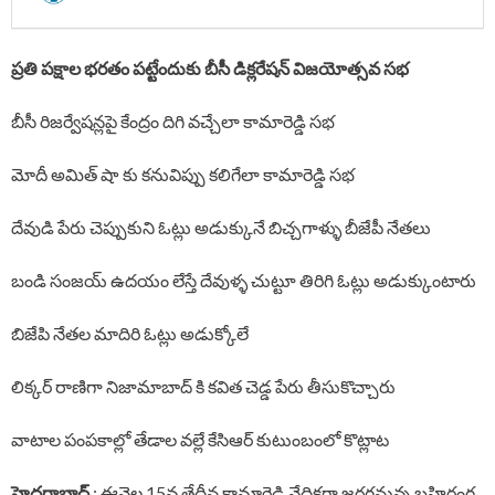
ప్రతి పక్షాల భరతం పట్టేందుకు బీసీ డిక్లరేషన్ విజయోత్సవ సభ
బీసీ రిజర్వేషన్లపై కేంద్రం దిగి వచ్చేలా కామారెడ్డి సభ
మోదీ అమిత్ షా కు కనువిప్పు కలిగేలా కామారెడ్డి సభ
దేవుడి పేరు చెప్పుకుని ఓట్లు అడుక్కునే బిచ్చగాళ్ళు బీజేపీ నేతలు
బండి సంజయ్ ఉదయం లేస్తే దేవుళ్ళ చుట్టూ తిరిగి ఓట్లు అడుక్కుంటారు
బిజేపి నేతల మాదిరి ఓట్లు అడుక్కోలే
లిక్కర్ రాణిగా నిజామాబాద్ కి కవిత చెడ్డ పేరు తీసుకొచ్చారు
వాటాల పంపకాల్లో తేడాల వల్లే కేసిఆర్ కుటుంబంలో కొట్లాట
హైదరాబాద్
: ఈనెల 15వ తేదీన కామారెడ్డి వేదికగా జరగనున్న బహిరంగ