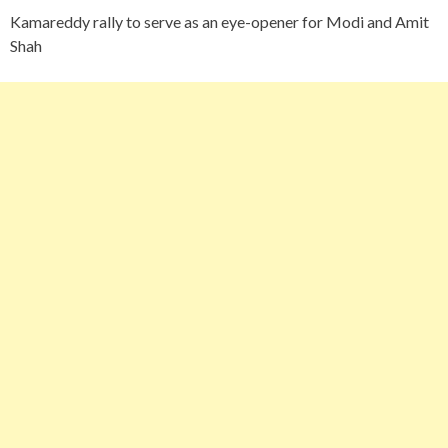
Kamareddy rally to serve as an eye-opener for Modi and Amit
Shah