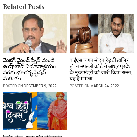
Related Posts
o
n
మెట్రో: మైండ్ స్పేస్ నుండి
वाईएस जगन मोहन रेड्डी हाजिर
శంషాబాద్ విమానాశ్రయం
हो: नामपल्ली कोर्ट ने आंध्र प्रदेश
వరకు భూగర్భ స్టేషన్
के मुख्यमंत्री को जारी किया समन,
మరియు…
यह है मामला
POSTED ON
DECEMBER 9, 2022
POSTED ON
MARCH 24, 2022