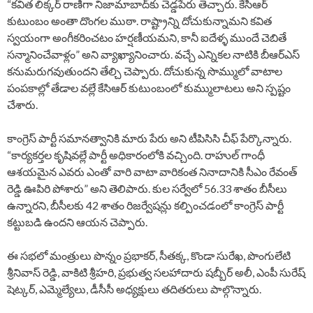
“కవిత లిక్కర్ రాణిగా నిజామాబాద్‌కు చెడ్డపేరు తెచ్చారు. కేసీఆర్
కుటుంబం అంతా దొంగల ముఠా. రాష్ట్రాన్ని దోచుకున్నామని కవిత
స్వయంగా అంగీకరించటం హర్షణీయమని, కానీ ఐదేళ్ళ ముందే చెబితే
సన్మానించేవాళ్లం” అని వ్యాఖ్యానించారు. వచ్చే ఎన్నికల నాటికి బీఆర్‌ఎస్
కనుమరుగవుతుందని తేల్చి చెప్పారు. దోచుకున్న సొమ్ములో వాటాల
పంపకాల్లో తేడాల వల్లే కేసిఆర్ కుటుంబంలో కుమ్ములాటలు అని స్పష్టం
చేశారు.
కాంగ్రెస్ పార్టీ సమానత్వానికి మారు పేరు అని టీపిసిసి చీఫ్ పేర్కొన్నారు.
“కార్యకర్తల కృషివల్లే పార్టీ అధికారంలోకి వచ్చింది. రాహుల్ గాంధీ
ఆశయమైన ఎవరు ఎంతో వారి వాటా వారికంత నినాదానికి సీఎం రేవంత్
రెడ్డి ఊపిరి పోశారు” అని తెలిపారు. కుల సర్వేలో 56.33 శాతం బీసీలు
ఉన్నారని, బీసీలకు 42 శాతం రిజర్వేషన్లు కల్పించడంలో కాంగ్రెస్ పార్టీ
కట్టుబడి ఉందని ఆయన చెప్పారు.
ఈ సభలో మంత్రులు పొన్నం ప్రభాకర్, సీతక్క, కొండా సురేఖ, పొంగులేటి
శ్రీనివాస్ రెడ్డి, వాకిటి శ్రీహరి, ప్రభుత్వ సలహాదారు షబ్బీర్ అలీ, ఎంపీ సురేష్
షెట్కర్, ఎమ్మెల్యేలు, డీసీసీ అధ్యక్షులు తదితరులు పాల్గొన్నారు.