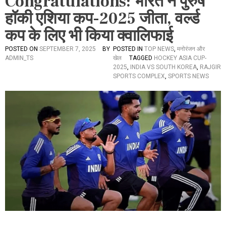
Congratulations: भारत ने पुरुष
हॉकी एशिया कप-2025 जीता, वर्ल्ड
कप के लिए भी किया क्वालिफाई
POSTED ON
SEPTEMBER 7, 2025
BY
POSTED IN
TOP NEWS
,
मनोरंजन और
ADMIN_TS
खेल
TAGGED
HOCKEY ASIA CUP-
2025
,
INDIA VS SOUTH KOREA
,
RAJGIR
SPORTS COMPLEX
,
SPORTS NEWS