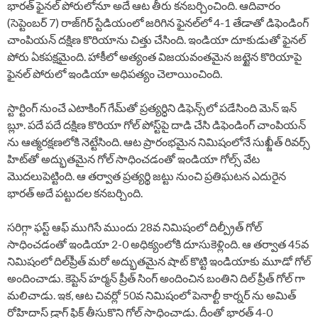
భారత్ ఫైనల్ పోరులోనూ అదే ఆట తీరు కనబర్చించింది. ఆదివారం
(సెప్టెంబర్ 7) రాజ్‌గిర్ స్టేడియంలో జరిగిన ఫైనల్‌లో 4-1 తేడాతో డిఫెండింగ్
చాంపియన్ దక్షిణ కొరియాను చిత్తు చేసింది. ఇండియా దూకుడుతో ఫైనల్
పోరు ఏకపక్షమైంది. హాకీలో అత్యంత విజయవంతమైన జట్టైన కొరియాపై
ఫైనల్ పోరులో ఇండియా అధిపత్యం చెలాయించింది.
స్టార్టింగ్ నుంచే ఎటాకింగ్ గేమ్‎తో ప్రత్యర్ధిని డిఫెన్స్‎లో పడేసింది మెన్ ఇన్
బ్లూ. పదే పదే దక్షిణ కొరియా గోల్ పోస్ట్‎పై దాడి చేసి డిఫెండింగ్ చాంపియన్
ను ఆత్మరక్షణలోకి నెట్టేసింది. ఆట ప్రారంభమైన నిమిషంలోనే సుఖ్జీత్ రివర్స్
హిట్‎తో అద్భుతమైన గోల్ సాధించడంతో ఇండియా గోల్స్ వేట
మొదలుపెట్టింది. ఆ తర్వాత ప్రత్యర్థి జట్టు నుంచి ప్రతిఘటన ఎదురైన
భారత్ అదే పట్టుదల కనబర్చింది.
సరిగ్గా ఫస్ట్ ఆఫ్ ముగిసే ముందు 28వ నిమిషంలో దిల్ప్రీత్ గోల్
సాధించడంతో ఇండియా 2-0 అధిక్యంలోకి దూసుకెళ్లింది. ఆ తర్వాత 45వ
నిమిషంలో దిల్‌ప్రీత్ మరో అద్భుతమైన షాట్ కొట్టి ఇండియాకు మూడో గోల్
అందించాడు. కెప్టెన్ హర్మన్ ప్రీత్ సింగ్ అందించిన బంతిని దిల్ ప్రీత్ గోల్ గా
మలిచాడు. ఇక, ఆట చివర్లో 50వ నిమిషంలో పెనాల్టీ కార్నర్‌ ను అమిత్
రోహిదాస్ డ్రాగ్ ఫ్లిక్ తీసుకొని గోల్ సాధించాడు. దీంతో భారత్ 4-0