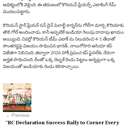
ఆధిక్యంలోకి వెళ్లింది. ఈ తరుణంలో కొరియన్ ప్లేయర్స్ ఎటాకింగ్ గేమ్
మొదలుపెట్టారు.
కొరియన్ స్టార్ ప్లేయర్ సన్ డైన్ పెనాల్టీ కార్నర్‌ను గోల్‌గా మార్చి కొరియాకు
తొలి గోల్ అందించాడు. కానీ అప్పటికే ఇండియా గెలుపు దాదాపు ఖాయం
అయ్యింది. చివర్లో కొరియన్ టీమ్ ఎటాక్ ను నిలువరించి 4-1 తేడాతో
సొంతగడ్డపై విజయం సాధించిన భారత్.. నాలుగోసారి ఆసియా కప్‌
విజేతగా నిలిచింది. తద్వారా 2026 హాకీ ప్రపంచ కప్ ఫైనల్‌కు నేరుగా
అర్హత సాధించింది. దీంతో ఒక్క దెబ్బకే రెండు పిట్టలు అన్నట్లుగా ఒక్క
విజయంతో ఇండియాకు రెండు కలిసొచ్చాయి.
P
o
s
←
Previous
t
"BC Declaration Success Rally to Corner Every