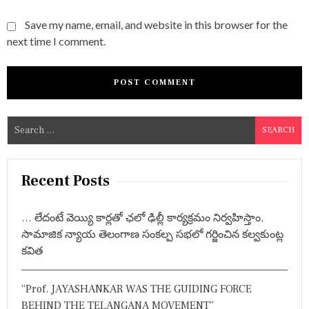
Save my name, email, and website in this browser for the
next time I comment.
S
e
a
r
Recent Posts
c
h
… లేదంటే వెయ్యి కార్లతో ఛలో ఢిల్లీ కార్యక్రమం నిర్వహిస్తాం,
f
సామాజిక న్యాయ తెలంగాణ సంకల్ప సభలో గర్జించిన కల్వకుంట్ల
o
కవిత
r
:
“Prof. JAYASHANKAR WAS THE GUIDING FORCE
BEHIND THE TELANGANA MOVEMENT”