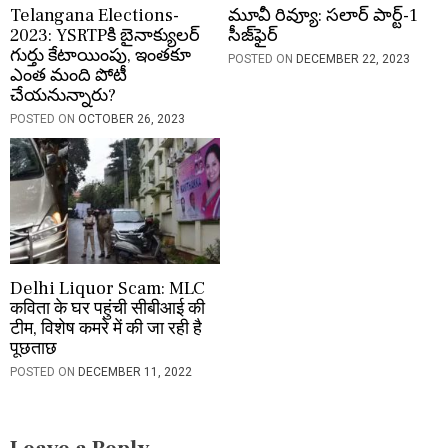
Telangana Elections-
మూవీ రివ్యూ: సలార్ పార్ట్-1
2023: YSRTPకి బైనాక్యులర్
సీజ్‌ఫైర్
గుర్తు కేటాయింపు, ఇంతకూ
POSTED ON
DECEMBER 22, 2023
ఎంత మంది పోటీ
చేయనున్నారు?
POSTED ON
OCTOBER 26, 2023
Delhi Liquor Scam: MLC
कविता के घर पहुंची सीबीआई की
टीम, विशेष कमरे में की जा रही है
पूछताछ
POSTED ON
DECEMBER 11, 2022