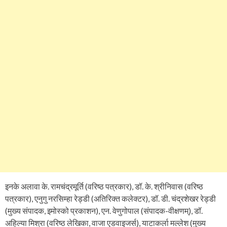
इनके अलावा के. रामचंद्रमूर्ति (वरिष्ठ पत्रकार), डॉ. के. श्रीनिवास (वरिष्ठ
पत्रकार), एनुगु नरसिम्हा रेड्डी (अतिरिक्त कलेक्टर), डॉ. डी. चंद्रशेखर रेड्डी
(मुख्य संपादक, इमोस्को प्रकाशन), एन. वेणुगोपाल (संपादक-वीक्षणम्), डॉ.
अहिल्या मिश्रा (वरिष्ठ लेखिका, वाजा एडवाइजर्स), याटाकर्ला मल्लेश (मुख्य