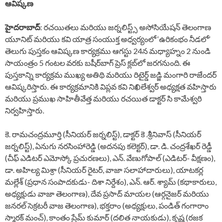
ఆవిష్కణ
హైదరాబాద్
: రచయితలు మరియు జర్నలిస్ట్స్ అసోసియేషన్ తెలంగాణ
యూనిట్ మరియు కవి యాత్ర సంయుక్త అధ్వర్యంలో ‘ఉరికంభం నీడలో’
తెలుగు పుస్తకం ఆవిష్కణ కార్యక్రము ఆగస్టు 24న మధ్యాహ్నం 2 నుండి
సాయంత్రం 5 గంటల వరకు బషీర్‌బాగ్ ప్రెస్ క్లబ్‌లో జరగనుంది. ఈ
పుస్తకాన్ని కార్యక్రమ ముఖ్య అతిథి మరియు రిటైర్డ్ జడ్జి మంగారి రాజేందర్
ఆవిష్కరిస్తారు. ఈ కార్యక్రమానికి విప్లవ కవి నిఖిలేశ్వర్ అధ్యక్షత వహిస్తారు
మరియు ప్రముఖ సాహితీవేత్త మరియు రచయిత డాక్టర్ సి కామేశ్వరి
నిర్వహిస్తారు.
కె. రామచంద్రమూర్తి (సీనియర్ జర్నలిస్ట్), డాక్టర్ కె .శ్రీనివాస్ (సీనియర్
జర్నలిస్ట్), ఏనుగు నరసింహారెడ్డి (అదనపు కలెక్టర్), డా. డి. చంద్రశేఖర్ రెడ్డీ
(చీఫ్ ఎడిటర్ ఎమోస్కో ప్రచురణలు), ఎన్. వేణుగోపాల్ (ఎడిటర్- వీక్షణం),
డా. అహిల్య మిశ్రా (సీనియర్ రైటర్, వాజా సలాహాదారులు), యాటకర్ల
మల్లేశ్ (ప్రధాన సంపాదకుడు- దిశా నిర్దేశం), ఎన్. ఆర్. శ్యామ్ (కథాకారులు,
అధ్యక్షుడు వాజా తెలంగాణ), దేవ ప్రసాద్ మాయల (ఆర్గనైజర్ మరియు
జనరల్ సెక్రటరీ వాజ తెలంగాణ), భక్తరాం (అధ్యక్షులు, పండిత్ గంగారాం
స్మారక్ మంచ్), కాంతం ప్రేమ్ కుమార్ (దలిత నాయకుడు), కృష్ణ (రజక