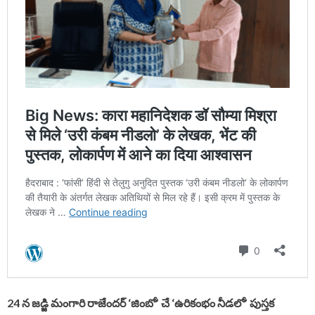
24 న జడ్జి మంగారి రాజేందర్ ‘జింబో’ చే ‘ఉరికంభం నీడలో’ పుస్తక