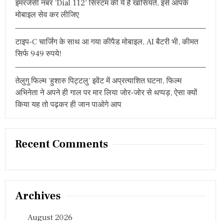
इमरजेंसी नंबर ‘Dial 112’ सिस्टम की ये हैं खासियतें, इसे आपके
मोबाइल सेव कर लीजिए
टाइप-C चार्जिंग के साथ आ गया कीपैड मोबाइल, AI बैटरी भी, कीमत
सिर्फ 949 रुपये!
तेलुगु फिल्म ‘हुशारु पिट्टलु’ इवेंट में अप्रत्याशित घटना, फिल्म
अभिनेता ने अपने ही गाल पर मार लिया जोर-जोर से थप्पड़, ऐसा क्यों
किया यह तो पढ़कर ही जान पाओगे आप
Recent Comments
Archives
August 2026