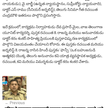
నాయకుడు), వై. బాబ్జీ (ఉన్నత న్యాయస్థానం, సుప్రీంకోర్టు న్యాయవాది),
డాక్టర్ ఎస్ రాము (సీనియర్ జర్నలిస్ట్), తెలుగు సినిమా గీత రచయిత
చంద్రమౌళి ఇతరులు పాల్గొని ప్రసంగిస్తారు.
ఇదే క్రమంలో, కార్యక్రమ నిర్వాహకుడు దేవ ప్రసాద్ మైల, వాజ తెలంగాణ
యూనిట్ కార్యదర్శి, పుస్తక రచయిత కె. రాజన్న మరియు అనువాదకుడు
డాక్టర్ కరం శంకర్ సాహిత్య ప్రియులకి పుస్తకావిష్కరణ కార్యక్రమంలో
పాల్గొని విజయవంతం చేయాలని కోరారు. ఈ పుస్తకం రచయిత మరియు
జర్నలిస్ట్ కె. రాజన్న రాసిన హిందీ పుస్తకం ‘ఫాన్సీ’ (ఒక బహుజనుడి
ఆత్మకథ) యొక్క తెలుగు అనువాదం కవి యాత్ర వ్యవస్థాపక అధ్యక్షుడు,
రచయిత, కవి మరియు విమర్శకుడు డాక్టర్ కరం శంకర చేశారు.
P
o
s
←
Previous
t