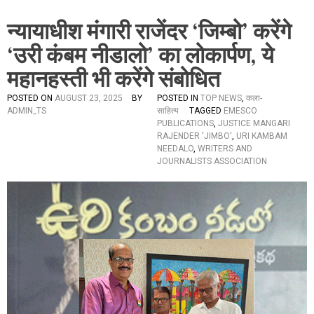
न्यायाधीश मंगारी राजेंदर ‘जिम्बो’ करेंगे
‘उरी कंबम नीडालो’ का लोकार्पण, ये
महानहस्ती भी करेंगे संबोधित
POSTED ON
AUGUST 23, 2025
BY
POSTED IN
TOP NEWS
,
कला-
ADMIN_TS
साहित्य
TAGGED
EMESCO
PUBLICATIONS
,
JUSTICE MANGARI
RAJENDER 'JIMBO'
,
URI KAMBAM
NEEDALO
,
WRITERS AND
JOURNALISTS ASSOCIATION