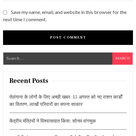
Save my name, email, and website in this browser for the
next time I comment.
S
e
a
r
Recent Posts
c
h
तेलंगाना के लोगों के लिए अच्छी खबर: 15 अगस्त को नए राशन कार्डों
f
का वितरण, लाखों परिवारों का सपना साकार
o
r
केंद्रीय मंत्रियों ने विश्वासघात किया: सोनम वांगचुक
: