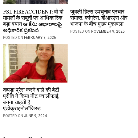
FSL FIRE ACCIDENT: वो दो
जुबली हिल्स उपचुनाव प्रचार
मामलों के सबूतों पर आधिकारिक
समाप्त, कांग्रेस, बीआरएस और
बड़ा बयान ఆ కేసు ఆధారాలపై
भाजपा के बीच मुख्य मुकाबला
అధికారిక ప్రకటన
POSTED ON
NOVEMBER 9, 2025
POSTED ON
FEBRUARY 8, 2026
कपड़ा प्रेस करने वाले की बेटी
प्रीति ने किया नीट क्वालीफाई,
बनना चाहती है
एंडोक्राइनोलॉजिस्ट
POSTED ON
JUNE 9, 2024