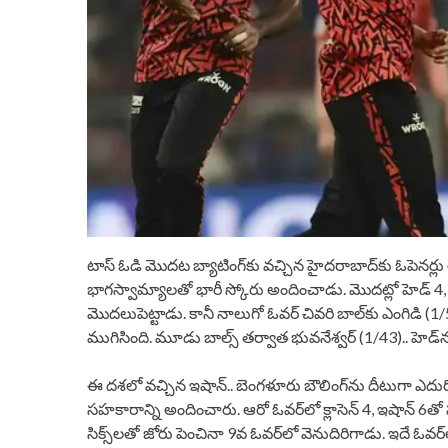
టాస్ ఓడి మొదట బ్యాటింగ్‌కు వచ్చిన హైదరాబాద్‌‌‌‌కు ఓపెనర్లు అభిషేక్
భాగస్వామ్యాలతో భారీ స్కోరు అందించాడు. మొదట్లో హెడ్‌‌‌‌ 4, 4,
మొదలుపెట్టాడు. కానీ నాలుగో ఓవర్‌‌‌‌ చివరి బాల్‌‌‌‌కు ఎంగిడి (1/51) బౌలింగ
ముగిసింది. మూడు బాల్స్‌‌‌‌ తర్వాత భువనేశ్వర్‌‌‌‌ (1/43).. హెడ్‌‌‌‌ను
ఈ దశలో వచ్చిన ఇషాన్‌‌‌‌.. బెంగళూరు బౌలింగ్‌‌‌‌ను దీటు
సహకారాన్ని అందించారు. ఆరో ఓవర్‌‌‌‌లో క్లాసెన్‌‌‌‌ 4, ఇషాన్‌‌‌‌ 6తో పవ
సిక్స్‌‌‌‌లతో జోరు పెంచినా 9వ ఓవర్‌‌‌‌లో వెనుదిరిగాడు. ఇదే ఓవర్‌‌‌‌