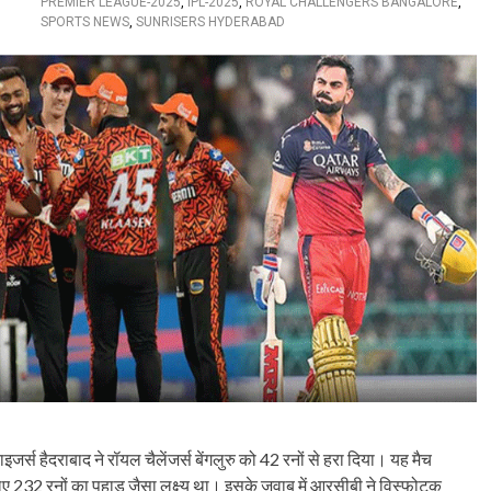
PREMIER LEAGUE-2025
,
IPL-2025
,
ROYAL CHALLENGERS BANGALORE
,
SPORTS NEWS
,
SUNRISERS HYDERABAD
जर्स हैदराबाद ने रॉयल चैलेंजर्स बेंगलुरु को 42 रनों से हरा दिया। यह मैच
32 रनों का पहाड़ जैसा लक्ष्य था। इसके जवाब में आरसीबी ने विस्फोटक