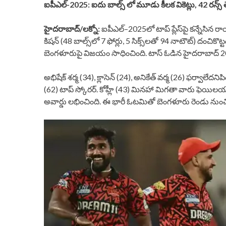
ఐపీఎల్‌‌‌‌-2025: ఐదు బాల్స్‌‌‌‌ లో మూడు కీలక వికెట్లు, 42 రన్స్‌‌‌‌ తేడా
హైదరాబాద్/లక్నో:
ఐపీఎల్‌‌‌‌–2025లో టాప్‌‌‌‌ ప్లేస్‌‌‌‌పై కన్నేసిన రాయ
కిషన్‌‌‌‌ (48 బాల్స్‌‌‌‌లో 7 ఫోర్లు, 5 సిక్స్‌‌‌‌లతో 94 నాటౌట్‌‌‌‌) దంచ
బెంగళూరుపై విజయం సాధించింది. టాస్‌‌‌‌ ఓడిన హైదరాబాద్‌‌‌‌ 
అభిషేక్‌‌‌‌ శర్మ (34), క్లాసెన్‌‌‌‌ (24), అనికేత్‌‌‌‌ వర్మ (26) ఫర్వాలే
(62) టాప్‌‌‌‌ స్కోరర్‌‌‌‌. కోహ్లీ (43) మినహా మిగతా వారు ఫెయిలయ్యారు. క
అవార్డు లభించింది. ఈ భారీ ఓటమితో బెంగళూరు రెండు నుంచి