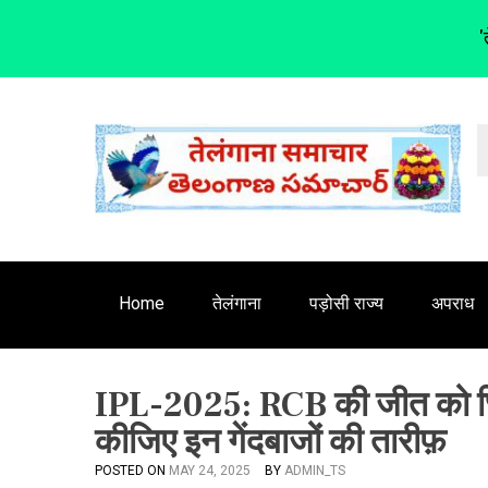
'
S
k
i
p
t
o
c
o
n
Home
तेलंगाना
पड़ोसी राज्य
अपराध
t
e
n
IPL-2025: RCB की जीत को छिनक
t
कीजिए इन गेंदबाजों की तारीफ़
POSTED ON
MAY 24, 2025
BY
ADMIN_TS