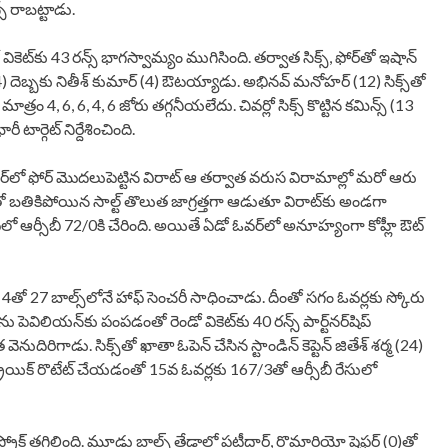
‌‌‌‌ రాబట్టాడు.
్‌‌‌‌కు 43 రన్స్‌‌‌‌ భాగస్వామ్యం ముగిసింది. తర్వాత సిక్స్‌‌‌‌, ఫోర్‌‌‌‌తో ఇషాన్‌‌‌‌
/14) దెబ్బకు నితీశ్‌‌‌‌ కుమార్‌‌‌‌ (4) ఔటయ్యాడు. అభినవ్‌‌‌‌ మనోహర్‌‌‌‌ (12) సిక్స్‌‌‌‌తో
్రం 4, 6, 6, 4, 6 జోరు తగ్గనీయలేదు. చివర్లో సిక్స్‌‌‌‌ కొట్టిన కమిన్స్‌‌‌‌ (13
ీ టార్గెట్‌‌‌‌ నిర్దేశించింది.
్‌‌‌‌లో ఫోర్‌‌‌‌ మొదలుపెట్టిన విరాట్‌‌‌‌ ఆ తర్వాత వరుస విరామాల్లో మరో ఆరు
తో బతికిపోయిన సాల్ట్‌‌‌‌ తొలుత జాగ్రత్తగా ఆడుతూ విరాట్‌కు అండగా
‌‌ప్లేలో ఆర్సీబీ 72/0కి చేరింది. అయితే ఏడో ఓవర్‌‌‌‌లో అనూహ్యంగా కోహ్లీ ఔట్‌‌‌‌
, 6, 4తో 27 బాల్స్‌‌‌‌లోనే హాఫ్‌‌‌‌ సెంచరీ సాధించాడు. దీంతో సగం ఓవర్లకు స్కోరు
పెవిలియన్‌‌‌‌కు పంపడంతో రెండో వికెట్‌‌‌‌కు 40 రన్స్‌‌‌‌ పార్ట్‌నర్‌‌షిప్
 వెనుదిరిగాడు. సిక్స్‌‌‌‌తో ఖాతా ఓపెన్‌‌‌‌ చేసిన స్టాండిన్ కెప్టెన్ జితేశ్‌‌‌‌ శర్మ (24)
) స్ట్రయిక్‌‌‌‌ రొటేట్‌‌‌‌ చేయడంతో 15వ ఓవర్లకు 167/3తో ఆర్సీబీ రేసులో
్రోక్‌‌‌‌ తగిలింది. మూడు బాల్స్‌‌‌‌ తేడాలో పటీదార్‌‌‌‌, రొమారియో షెఫర్డ్‌‌‌‌ (0)తో