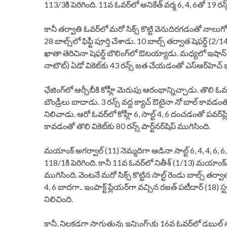
113/3కి పెరిగింది. 11వ ఓవర్‌‌‌‌లో అనికేత్‌‌‌‌ వర్మ 6, 4, 6తో 19 రన్స్
కానీ తర్వాతి ఓవర్‌‌‌‌లో మరో సిక్స్‌‌‌‌ కొట్టి వెనుదిరగడంతో నాలుగో వికెట
28 బాల్స్‌‌‌‌లో ఫిఫ్టీ పూర్తి చేశాడు. 10 బాల్స్‌‌‌‌ తర్వాత షెఫర్డ్‌‌‌‌ (2
ఖాతా తెరిచినా షెఫర్డ్‌‌‌‌ బౌలింగ్‌లో ఔటయ్యాడు. మధ్యలో ఇషాన్‌‌‌‌ మాత
నాటౌట్‌‌‌‌) ఏడో వికెట్‌‌‌‌కు 43 రన్స్‌‌‌‌ జత చేయడంతో ఎస్‌‌‌‌ఆర్‌‌‌‌హెచ్‌‌‌‌ భార
ఛేజింగ్‌‌‌‌లో ఆర్సీబీకి కోహ్లీ మెరుపు ఆరంభాన్నిచ్చాడు. తొలి ఓవర
బౌండ్రీలు బాదాడు. 3 రన్స్ వద్ద క్యాచ్ ఔటైనా నో బాల్ కావడం
నిలిచాడు. ఆరో ఓవర్‌‌‌‌లో కోహ్లీ 6, సాల్ట్‌‌‌‌ 4, 6 దంచడంతో పవర్‌‌
కావడంతో తొలి వికెట్‌‌‌‌కు 80 రన్స్‌‌‌‌ పార్ట్‌‌‌‌నర్‌‌‌‌షిప్‌‌‌‌ ముగిసింది.
మయాంక్‌‌‌‌ అగర్వాల్‌‌‌‌ (11) నెమ్మదిగా ఆడినా సాల్ట్‌‌‌‌ 6, 4, 4, 6
118/1కి పెరిగింది. కానీ 11వ ఓవర్‌‌‌‌లో నితీశ్‌‌‌‌ (1/13) మయాంక్‌‌‌‌ను 
ముగిసింది. వెంటనే మరో సిక్స్‌‌‌‌ కొట్టిన సాల్ట్‌‌‌‌ రెండు బాల్స్‌‌‌‌ తర్వాత
4, 6 బాదగా.. ఇంపాక్ట్ ప్లేయర్‌‌గా వచ్చిన రజత్‌‌‌‌ పటీదార్‌‌‌‌ (18
నిలిచింది.
కానీ, నిలకడగా సాగుతున్న ఇన్నింగ్స్‌‌‌‌కు 16వ ఓవర్‌‌‌‌లో డబుల్‌‌‌‌ స్ట