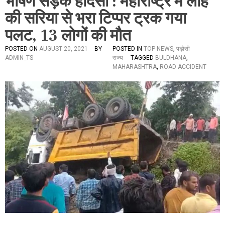
भीषण सड़क हादसा : महाराष्ट्र में लोहे
की सरिया से भरा टिप्‍पर ट्रक गया
पलट, 13 लोगों की मौत
POSTED ON
AUGUST 20, 2021
BY
POSTED IN
TOP NEWS
,
पड़ोसी
ADMIN_TS
राज्य
TAGGED
BULDHANA
,
MAHARASHTRA
,
ROAD ACCIDENT