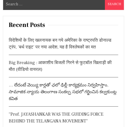
S
e
a
r
Recent Posts
c
h
विदेशियों के लिए खलनायक बन गये अमेरिका के राष्ट्रपति डोनाल्ड
f
ट्रंप, ‘बर्थ राइट’ पर नया आदेश, यह है विश्लेषकों का मत
o
r
Big Breaking : आकाशीय बिजली गिरने से फुटबॉल खिलाड़ी की
:
मौत (वीडियो वायरल)
… లేదంటే వెయ్యి కార్లతో ఛలో ఢిల్లీ కార్యక్రమం నిర్వహిస్తాం,
సామాజిక న్యాయ తెలంగాణ సంకల్ప సభలో గర్జించిన కల్వకుంట్ల
కవిత
“Prof. JAYASHANKAR WAS THE GUIDING FORCE
BEHIND THE TELANGANA MOVEMENT”