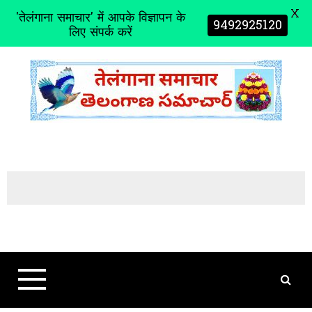
X
'तेलंगाना समाचार' में आपके विज्ञापन के
9492925120
लिए संपर्क करें
S
k
i
p
t
o
c
o
n
t
e
n
t