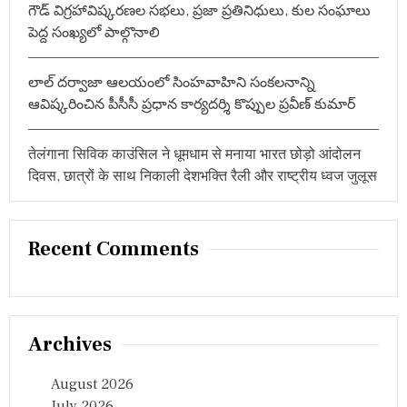
గౌడ్ విగ్రహావిష్కరణల సభలు, ప్రజా ప్రతినిధులు, కుల సంఘాలు
పెద్ద సంఖ్యలో పాల్గొనాలి
లాల్ దర్వాజా ఆలయంలో సింహవాహిని సంకలనాన్ని
ఆవిష్కరించిన పీసీసీ ప్రధాన కార్యదర్శి కొప్పుల ప్రవీణ్ కుమార్
तेलंगाना सिविक काउंसिल ने धूमधाम से मनाया भारत छोड़ो आंदोलन
दिवस, छात्रों के साथ निकाली देशभक्ति रैली और राष्ट्रीय ध्वज जुलूस
Recent Comments
Archives
August 2026
July 2026