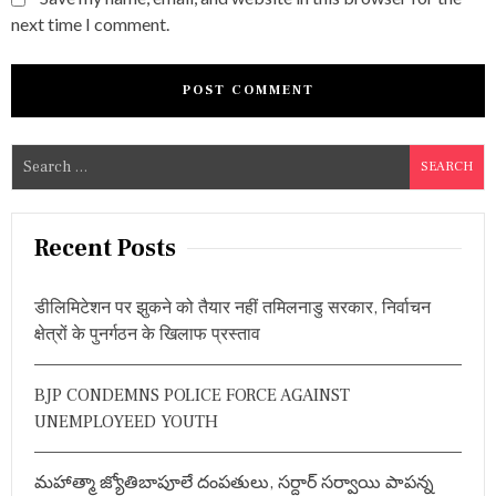
next time I comment.
S
e
a
r
Recent Posts
c
h
डीलिमिटेशन पर झुकने को तैयार नहीं तमिलनाडु सरकार, निर्वाचन
f
क्षेत्रों के पुनर्गठन के खिलाफ प्रस्ताव
o
r
BJP CONDEMNS POLICE FORCE AGAINST
:
UNEMPLOYEED YOUTH
మహాత్మా జ్యోతిబాపూలే దంపతులు, సర్దార్ సర్వాయి పాపన్న