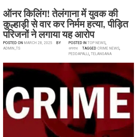
ऑनर किलिंग! तेलंगाना में युवक की
कुल्हाड़ी से वार कर निर्मम हत्या, पीड़ित
परिजनों ने लगाया यह आरोप
POSTED ON
MARCH 28, 2025
BY
POSTED IN
TOP NEWS
,
ADMIN_TS
अपराध
TAGGED
CRIME NEWS
,
PEDDAPALLI
,
TELANGANA