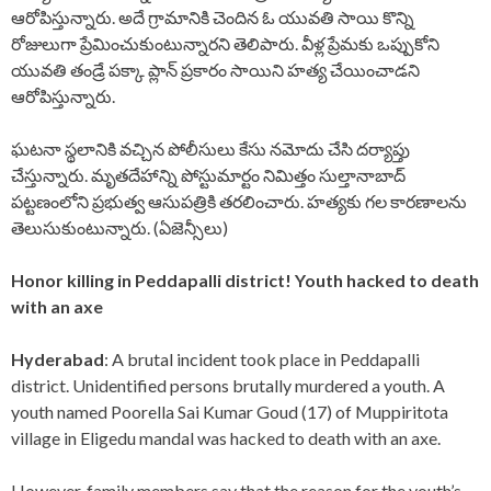
ఆరోపిస్తున్నారు. అదే గ్రామానికి చెందిన ఓ యువతి సాయి కొన్ని
రోజులుగా ప్రేమించుకుంటున్నారని తెలిపారు. వీళ్ల ప్రేమకు ఒప్పుకోని
యువతి తండ్రే పక్కా ప్లాన్ ప్రకారం సాయిని హత్య చేయించాడని
ఆరోపిస్తున్నారు.
ఘటనా స్థలానికి వచ్చిన పోలీసులు కేసు నమోదు చేసి దర్యాప్తు
చేస్తున్నారు. మృతదేహాన్ని పోస్టుమార్టం నిమిత్తం సుల్తానాబాద్
పట్టణంలోని ప్రభుత్వ ఆసుపత్రికి తరలించారు. హత్యకు గల కారణాలను
తెలుసుకుంటున్నారు. (ఏజెన్సీలు)
Honor killing in Peddapalli district! Youth hacked to death
with an axe
Hyderabad
: A brutal incident took place in Peddapalli
district. Unidentified persons brutally murdered a youth. A
youth named Poorella Sai Kumar Goud (17) of Muppiritota
village in Eligedu mandal was hacked to death with an axe.
However, family members say that the reason for the youth’s