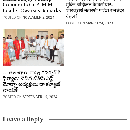
Comments On AIMIM
मुक्ति आंदोलन के कर्णधार-
Leader Owaisi’s Remarks
शास्त्रार्थ महारथी पंडित रामचंद्र
देहलवी
POSTED ON
NOVEMBER 2, 2024
POSTED ON
MARCH 24, 2023
… తెలంగాణ రాష్ట్ర గవర్నర్ కి
ఫిర్యాదు చేసిన బిజెపి ఎస్టి
మోర్చా అధ్యక్షులు డా కళ్యాణ్
నాయక్
POSTED ON
SEPTEMBER 19, 2024
Leave a Reply