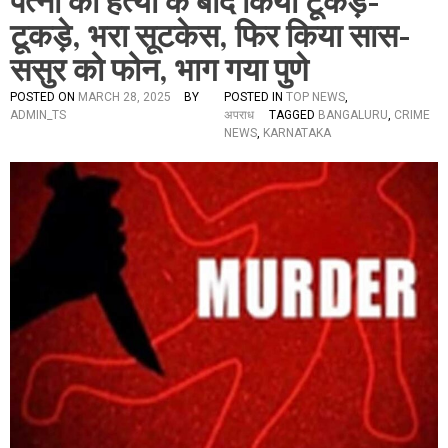
पत्नी की हत्या के बाद किया टूकड़े-
टूकड़े, भरा सूटकेस, फिर किया सास-
ससुर को फोन, भाग गया पुणे
POSTED ON
MARCH 28, 2025
BY
POSTED IN
TOP NEWS
,
ADMIN_TS
अपराध
TAGGED
BANGALURU
,
CRIME
NEWS
,
KARNATAKA