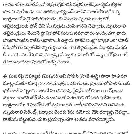
గాలివానలా మారడంతో తీవ్ర ఆగ్రహానికి గురైన రాకేష్ భార్యను కత్తితో
పొడిచి చంపేశాడు. అనంతరం భార్య డెడ్ బాడీని సూట్ కేసులో కుక్కి
బాత్రూంలో పెట్టి పారిపోయాడు. ఈ విషయాన్ని తన భార్య గౌరీ
తల్లిదండ్రులకు ఫోన్ చేసి ‘మీ బిడ్డను చంపేశా’నని చెప్పాడు. మృతురాలి
తల్లిదండ్రులు వెంటనే స్థానిక పోలీసులకు సమాచారం అందించగా వారు
హుటాహుటిన రాకేష్ నివాసానికి వెళ్లారు. రాకేష్ ఇంట్లో బాత్రూంలో సూట్
కేసులో గౌరీ మృతదేహాన్ని గుర్తించారు. గౌరీ తల్లిదండ్రుల ఫిర్యాదు మేరకు
కేసు నమోదు చేసుకుని దర్యాప్తు చేపట్టారు. పరారీలో ఉన్న రాకేష్‎ను కాల్
డేటా ఆధారంగా పుణెలో అరెస్ట్ చేశారు.
ఈ ఘటనపై డిప్యూటీ కమిషనర్ ఆఫ్ పోలీస్ (సౌత్ ఈస్ట్) సారా ఫాతిమా
మాట్లాడుతూ మార్చి 27 సాయంత్రం 5:30 గంటల ప్రాంతంలో పోలీసులకు
ఫోన్ కాల్ వచ్చింది. వెంటనే హులిమావు స్టేషన్ పోలీసులు రాకేష్ ఇంటి
వెళ్లారు. ఇంటికి డోర్ వేసి ఉండటంతో పగలగొట్టి లోపలికి ప్రవేశించారు.
బాత్రూంలో ఒక సూట్‌కేస్‎లో మహిళ డెడ్ బాడీ కనిపించిందని తెలిపారు.
మృతురాలి పేరేంట్స్ ఫిర్యాదు మేరకు కేసు నమోదు చేసి దర్యాప్తు చేపట్టాం.
రాకేష్‎ను పట్టుకునేందుకు ప్రయత్నించగా అతడు పరారయ్యాడు.
దర్యాప్తు అధికారులు కాల్ డేటా ఆధారంగా ట్రాక్ చేసి నిందితున్ని పుణెలో