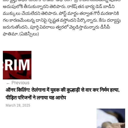
అదుపులోకి తీసుకున్నారని తెలిపారు. రాకేష్ తన భార్య డెడ్ బాడీని
ముక్కులు చేయలేదని తెలిపారు. పోస్ట్ మార్టం తర్వాత గౌరీ మరణానికి
గల కారణమేంటన్న దానిపై స్పష్టత వస్తోందని పేర్కొన్నారు. కేసు దర్యాప్తు
జరుగుతోందని.. పూర్తి వివరాలు త్వరలో వెల్లడిస్తామన్నారు డీసీపీ
ఫాతిమా. (ఏజెన్సీలు)
P
o
s
←
Previous
t
ऑनर किलिंग! तेलंगाना में युवक की कुल्हाड़ी से वार कर निर्मम हत्या,
n
पीड़ित परिजनों ने लगाया यह आरोप
a
March 28, 2025
v
i