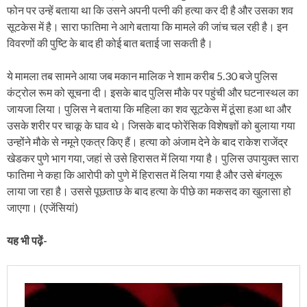
फोन पर उन्हें बताया था कि उसने अपनी पत्नी की हत्या कर दी है और उसका शव
सूटकेस में है। सारा फातिमा ने आगे बताया कि मामले की जांच चल रही है। इन
विवरणों की पुष्टि के बाद ही कोई बात बताई जा सकती है।
ये मामला तब सामने आया जब मकान मालिक ने शाम करीब 5.30 बजे पुलिस
कंट्रोल रूम को सूचना दी। इसके बाद पुलिस मौके पर पहुंची और घटनास्थल का
जायजा लिया। पुलिस ने बताया कि महिला का शव सूटकेस में ठूंसा हआ था और
उसके शरीर पर चाकू के घाव थे। जिसके बाद फोरेंसिक विशेषज्ञों को बुलाया गया
उन्होंने मौके से नमूने एकत्र किए हैं। हत्या को अंजाम देने के बाद राकेश राजेंद्र
खेडकर पुणे भाग गया, जहां से उसे हिरासत में लिया गया है। पुलिस उपायुक्त सारा
फातिमा ने कहा कि आरोपी को पुणे में हिरासत में लिया गया है और उसे बंगलूरू
लाया जा रहा है। उससे पूछताछ के बाद हत्या के पीछे का मकसद का खुलासा हो
जाएगा। (एजेंसियां)
यह भी पढ़ें-