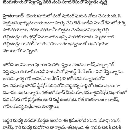
బెంగుళూరులో పెళ్లాన్ని నరికి చంపి సూట్ కేసులో పెట్టాడు వ్యక్తి
హైదరాబాద్
: బెంగుళూరులో మరో షాకింగ్ ఘటన చోటు చేసుకుంది. ఓ
వ్యక్తి తన భార్యను దారుణంగా హత్య చేసి డెడ్ బాడీని సూట్ కేసులో కుక్కి
పారిపోయాడు. పోతు పోతూ మీ బిడ్డను చంపేశానని భార్య తల్లి
తల్లిదండ్రులకు ఫోన్లో సమాచారం ఇచ్చి పారిపోయాడు. మృతురాలి
తల్లిదండ్రులు పోలీసులకు సమాచారం ఇవ్వడంతో ఈ విషయం
వెలుగులోకి వచ్చింది.
పోలీసుల వివరాల ప్రకారం మహారాష్ట్రకు చెందిన రాకేష్‌ ఎలక్ట్రానిక్
వస్తువుల తయారీ కంపెనీ హిటాచీలో ప్రాజెక్ట్ మేనేజర్‌గా పనిచేస్తున్నాడు.
అతడి భార్య గౌరీ అనిల్ సాంబేకర్ (32)తో కలిసి కర్నాటకలోని
హులిమావు పోలీస్ స్టేషన్ పరిధిలోని దొడ్డకన్నహళ్లిలో రెండు నెలలుగా
నివాసం ఉంటున్నారు. గతంలో మాస్ మీడియా, కమ్యూనికేషన్ విభాగంలో
పని చేసిన గౌరీ ప్రస్తుతం ఇంటి వద్దే ఉంటోంది. గత కొంతకాలంగా రాకేష్,
గౌరీల మధ్య విభేదాలు తలెత్తాయి.
ఇద్దరి మధ్య తరచూ ఘర్షణ జరిగేది. ఈ క్రమంలోనే 2025, మార్చి 26న
రాకేష్, గౌరీ మధ్య మరోసారి వాగ్వాదం తలెత్తింది. ఈ గొడవ చిలికి చిలికి