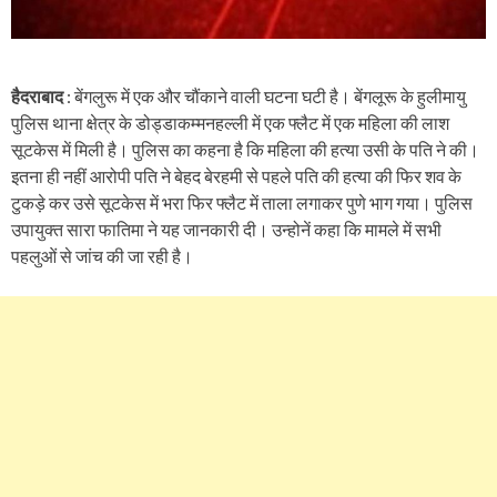
हैदराबाद
: बेंगलुरू में एक और चौंकाने वाली घटना घटी है। बेंगलूरू के हुलीमायु
पुलिस थाना क्षेत्र के डोड्डाकम्मनहल्ली में एक फ्लैट में एक महिला की लाश
सूटकेस में मिली है। पुलिस का कहना है कि महिला की हत्या उसी के पति ने की।
इतना ही नहीं आरोपी पति ने बेहद बेरहमी से पहले पति की हत्या की फिर शव के
टुकड़े कर उसे सूटकेस में भरा फिर फ्लैट में ताला लगाकर पुणे भाग गया। पुलिस
उपायुक्त सारा फातिमा ने यह जानकारी दी। उन्होनें कहा कि मामले में सभी
पहलुओं से जांच की जा रही है।