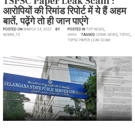
TSPSC Paper Leak Scam :
आरोपियों की रिमांड रिपोर्ट में ये हैं अहम
बातें, पढ़ेंगे तो ही जान पाएंगे
POSTED ON
MARCH 24, 2023
BY
POSTED IN
TOP NEWS
,
ADMIN_TS
अपराध
TAGGED
CRIME NEWS
,
TSPSC
,
TSPSC PAPER LEAK SCAM