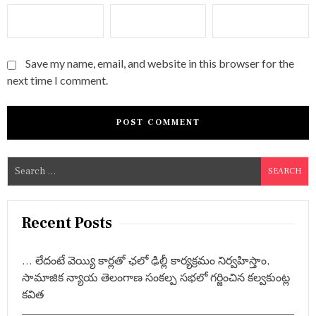
Save my name, email, and website in this browser for the
next time I comment.
S
e
a
r
Recent Posts
c
h
… లేదంటే వెయ్యి కార్లతో ఛలో ఢిల్లీ కార్యక్రమం నిర్వహిస్తాం,
f
సామాజిక న్యాయ తెలంగాణ సంకల్ప సభలో గర్జించిన కల్వకుంట్ల
o
కవిత
r