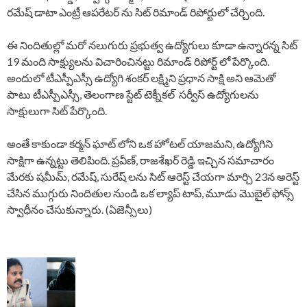
రమేష్ డాటా ఎంట్రీ ఆపరేటర్ ను సిట్ రిమాండ్ రిపోర్టులో చేర్చింది.
ఈ నిందితుల్లో మరో నలుగురు ప్రభుత్వ ఉద్యోగులు కూడా ఉన్నారన్న సిట్
19 మంది సాక్ష్యులను విచారించినట్టు రిమాండ్ రిపోర్ట్ లో పేర్కొంది.
అందులో టీఎస్పీఎస్సీ ఉద్యోగి శంకర్ లక్ష్మిని ప్రధాన సాక్షి అని ఆమెతో
పాటు టీఎస్పీఎస్సీ, తెలంగాణ స్టేట్ టెక్నీకల్ సర్వీస్ ఉద్యోగులను
సాక్షులుగా సిట్ పేర్కొంది.
అంతే కాకుండా కర్మన్ ఘాట్ లోని ఒక హోటల్ యాజమని, ఉద్యోగిని
సాక్షిగా ఉన్నట్టు తెలిపింది. ప్రవీణ్, రాజశేఖర్ రెడ్డి ఇచ్చిన సమాచారం
మేరకు షమీమ్, రమేష్, సురేష్ లను సిట్ ఆరెస్ట్ చేయగా మార్చి 23న అరెస్ట్
చేసిన ముగ్గురు నిందితుల నుండి ఒక ల్యాప్ టాప్, మూడు మొబైల్ ఫోన్స్
స్వాధీనం చేసుకున్నారు. (ఏజెన్సీలు)
P
o