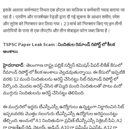
इसके अलावा कर्मनघाट स्थित एक होटल का मालिक व कर्मचारी गवाह बताया जा
रहा है। प्रवीण और राजशेखर रेड्डी द्वारा दी गई सूचना के आधार शमीम, रमेश
और सुरेश को गिरफ्तार कर लिया गया। 23 मार्च को गिरफ्तार किए गए इन तीनों
आरोपियों के पास से एक लैपटॉप और तीन मोबाइल फोन जब्त किया है।
TSPSC Paper Leak Scam : నిందితుల రిమాండ్ రిపోర్ట్ లో కీలక
అంశాలు
హైదరాబాద్
: తెలంగాణ రాష్ట్ర పబ్లిక్ సర్వీస్ కమిషన్ పేపర్ లీకేజ్ కేసులో
రీమాండ్ రిపోర్ట్ లో కీలక అంశాలు వెల్లడవుతున్నాయి. ఈ కేసులో ఇప్పటికి
వరకు 12 మంది నిందితులను ఆరెస్ట్ చేసినట్టు సిట్ రిమాండ్ రిపోర్ట్ లో
పేర్కొంది. మొదట అరెస్ట్ చేసిన తొమ్మిది మంది నిందితులతో పాటు మరో
ముగ్గురు నిందితులను అరెస్ట్ చేసినట్టు తెలిపింది.
ఈ ముగ్గురిలో ఇద్దరు టీఎస్పీఎస్సీ ఉద్యోగులు ఉన్నట్టుగా నిర్ధారించిన సిట్
ఇప్పటవరకు మొత్తం నలుగురు టీఎస్పీఎస్సీ ఉద్యోగుల అరెస్టయినట్టు
తేల్చింది. అందులో A1 నిందితుడిగా ప్రవీణ్ టీఎస్పీఎస్సీ సెక్రెటరీ పీఏ, A2
గా రాజశేఖర్ రెడ్డి, నెట్వర్క్ అడ్మిన్, A10 గా షమీమ్ ఏఎస్ఓ, A12 గా