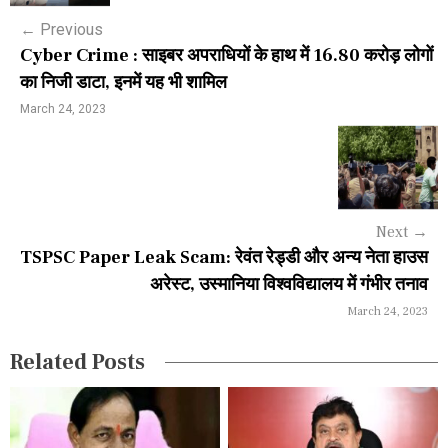
s
←
Previous
t
Cyber Crime : साइबर अपराधियों के हाथ में 16.80 करोड़ लोगों
n
का निजी डाटा, इनमें यह भी शामिल
a
March 24, 2023
v
i
g
Next
→
a
TSPSC Paper Leak Scam: रेवंत रेड्डी और अन्य नेता हाउस
अरेस्ट, उस्मानिया विश्वविद्यालय में गंभीर तनाव
t
March 24, 2023
i
Related Posts
o
n