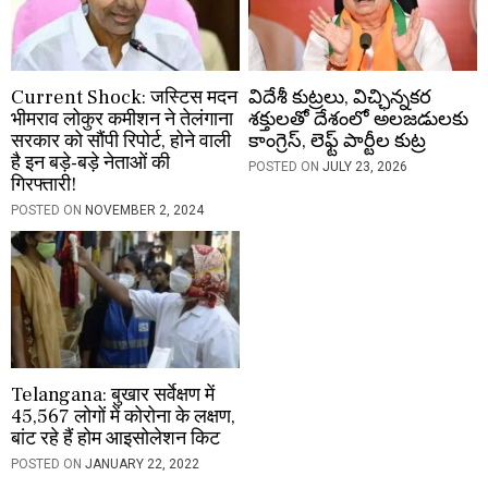
Current Shock: जस्टिस मदन
విదేశీ కుట్రలు, విచ్ఛిన్నకర
भीमराव लोकुर कमीशन ने तेलंगाना
శక్తులతో దేశంలో అలజడులకు
सरकार को सौंपी रिपोर्ट, होने वाली
కాంగ్రెస్, లెఫ్ట్ పార్టీల కుట్ర
है इन बड़े-बड़े नेताओं की
POSTED ON
JULY 23, 2026
गिरफ्तारी!
POSTED ON
NOVEMBER 2, 2024
Telangana: बुखार सर्वेक्षण में
45,567 लोगों में कोरोना के लक्षण,
बांट रहे हैं होम आइसोलेशन किट
POSTED ON
JANUARY 22, 2022