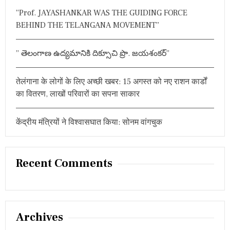
:
“Prof. JAYASHANKAR WAS THE GUIDING FORCE
BEHIND THE TELANGANA MOVEMENT”
” తెలంగాణ ఉద్యమానికి దిక్సూచి ప్రొ. జయశంకర్”
तेलंगाना के लोगों के लिए अच्छी खबर: 15 अगस्त को नए राशन कार्डों
का वितरण, लाखों परिवारों का सपना साकार
केंद्रीय मंत्रियों ने विश्वासघात किया: सोनम वांगचुक
Recent Comments
Archives