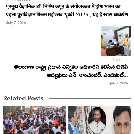
t
प्रमुख वैज्ञानिक डॉ. निमिष कपूर के संयोजकत्व में होगा भारत का
n
पहला पुराविज्ञान फिल्म महोत्सव 'पृथ्वी-2026', यह है खास आकर्षण
a
July 7, 2026
v
i
g
Next
→
a
తెలంగాణ రాష్ట్ర ప్రధాన ఎన్నికల అధికారిని కలిసిన బిజెపి
అధ్యక్షులు ఎన్. రాంచందర్, ఎందకంటే...
t
July 7, 2026
i
Related Posts
o
n