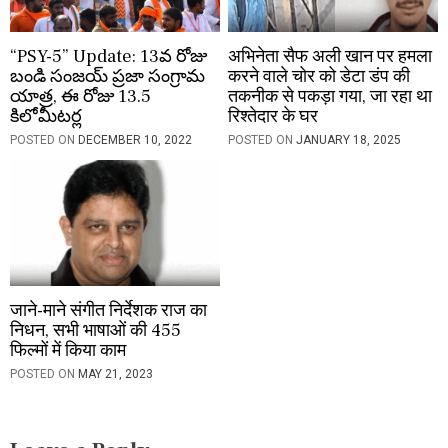
“PSY-5” Update: 13వ రోజు
अभिनेता सैफ अली खान पर हमला
బండి సంజయ్ ప్రజా సంగ్రామ
करने वाले चोर को डेटा डंप की
యాత్ర, ఈ రోజు 13.5
तकनीक से पकड़ा गया, जा रहा था
కిలోమీటర్ల
रिश्तेदार के घर
POSTED ON
DECEMBER 10, 2022
POSTED ON
JANUARY 18, 2025
जाने-माने संगीत निर्देशक राज का
निधन, सभी भाषाओं की 455
फिल्मों में किया काम
POSTED ON
MAY 21, 2023