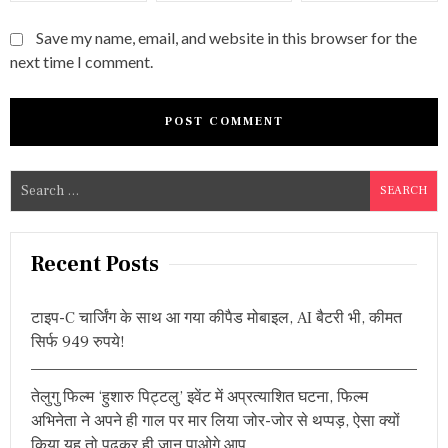
Save my name, email, and website in this browser for the
next time I comment.
S
e
a
r
Recent Posts
c
h
टाइप-C चार्जिंग के साथ आ गया कीपैड मोबाइल, AI बैटरी भी, कीमत
f
सिर्फ 949 रुपये!
o
r
तेलुगु फिल्म ‘हुशारु पिट्टलु’ इवेंट में अप्रत्याशित घटना, फिल्म
:
अभिनेता ने अपने ही गाल पर मार लिया जोर-जोर से थप्पड़, ऐसा क्यों
किया यह तो पढ़कर ही जान पाओगे आप