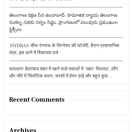
తెలంగాణ రక్షణ సేన జిందాబాద్: సామాజిక న్యాయ తెలంగాణ
సంకల్ప సభకు సర్వం సిద్ధం, ప్రాంగణంలో పలువురు ప్రముఖుల
ఫ్లెక్సీలు
‘HYDRAA’ चीफ रंगनाथ के सिग्नेचर की फोर्जरी, हैरान प्रशासनिक
तंत्र, इस थाने में शिकायत दर्ज
सावधान! हैदराबाद शहर में खाने वाले मसालों में ‘जहर’ मिलावट, लौंग
और जीरे में सिंथेटिक कलर, सरसों में हेयर डाई और बहुत कुछ…
Recent Comments
Archives