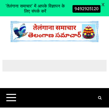
X
'तेलंगाना समाचार' में आपके विज्ञापन के
9492925120
लिए संपर्क करें
S
k
i
p
t
o
c
o
n
t
e
n
t