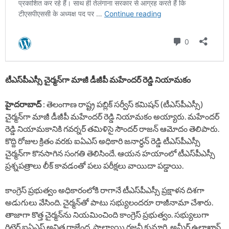
టీఎస్‌పీఎస్సీ చైర్మ‌న్‌గా మాజీ డీజీపీ మ‌హేంద‌ర్ రెడ్డి నియామ‌కం
హైద‌రాబాద్
: తెలంగాణ రాష్ట్ర ప‌బ్లిక్ స‌ర్వీస్ క‌మిష‌న్‌ (టీఎస్‌పీఎస్సీ)
చైర్మ‌న్‌గా మాజీ డీజీపీ మ‌హేంద‌ర్ రెడ్డి నియామ‌కం అయ్యారు. మ‌హేంద‌ర్
రెడ్డి నియామ‌కానికి గ‌వ‌ర్న‌ర్ త‌మిళిసై సౌంద‌ర్ రాజ‌న్ ఆమోదం తెలిపారు.
కొద్ది రోజుల క్రితం వ‌ర‌కు ఐఏఎస్ అధికారి జ‌నార్ధ‌న్ రెడ్డి టీఎస్‌పీఎస్సీ
చైర్మ‌న్‌గా కొన‌సాగిన సంగ‌తి తెలిసిందే. ఆయ‌న హ‌యాంలో టీఎస్‌పీఎస్సీ
ప్ర‌శ్న‌ప‌త్రాలు లీక్ కావ‌డంతో ప‌లు ప‌రీక్ష‌లు వాయిదా ప‌డ్డాయి.
కాంగ్రెస్ ప్ర‌భుత్వం అధికారంలోకి రాగానే టీఎస్‌పీఎస్సీ ప్ర‌క్షాళ‌న దిశ‌గా
అడుగులు వేసింది. చైర్మ‌న్‌తో పాటు స‌భ్యులంద‌రూ రాజీనామా చేశారు.
తాజాగా కొత్త చైర్మ‌న్‌ను నియ‌మించింది కాంగ్రెస్ ప్ర‌భుత్వం. స‌భ్యులుగా
రిటైర్డ్ ఐఏఎస్ అనిత రాజేంద్ర‌, పాల్వాయి ర‌జ‌నీ కుమారి, అమీర్ ఉల్లాఖాన్,