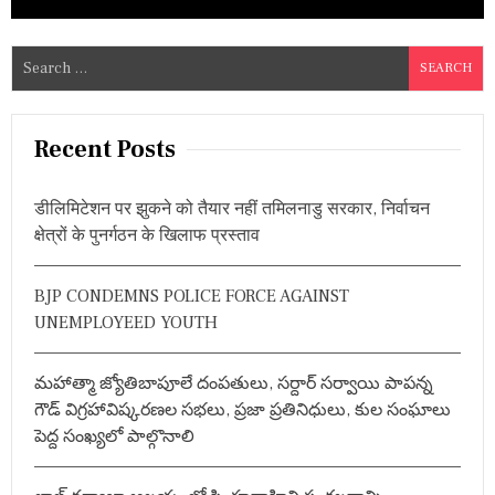
S
e
a
r
Recent Posts
c
h
डीलिमिटेशन पर झुकने को तैयार नहीं तमिलनाडु सरकार, निर्वाचन
f
क्षेत्रों के पुनर्गठन के खिलाफ प्रस्ताव
o
r
BJP CONDEMNS POLICE FORCE AGAINST
:
UNEMPLOYEED YOUTH
మహాత్మా జ్యోతిబాపూలే దంపతులు, సర్దార్ సర్వాయి పాపన్న
గౌడ్ విగ్రహావిష్కరణల సభలు, ప్రజా ప్రతినిధులు, కుల సంఘాలు
పెద్ద సంఖ్యలో పాల్గొనాలి