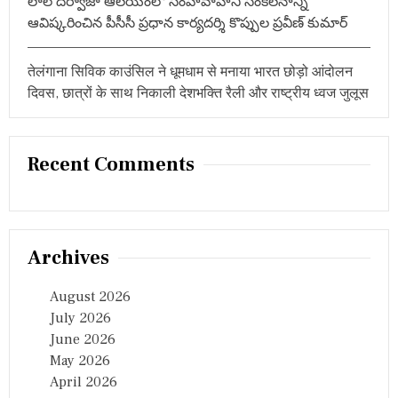
లాల్ దర్వాజా ఆలయంలో సింహవాహిని సంకలనాన్ని
ఆవిష్కరించిన పీసీసీ ప్రధాన కార్యదర్శి కొప్పుల ప్రవీణ్ కుమార్
तेलंगाना सिविक काउंसिल ने धूमधाम से मनाया भारत छोड़ो आंदोलन
दिवस, छात्रों के साथ निकाली देशभक्ति रैली और राष्ट्रीय ध्वज जुलूस
Recent Comments
Archives
August 2026
July 2026
June 2026
May 2026
April 2026