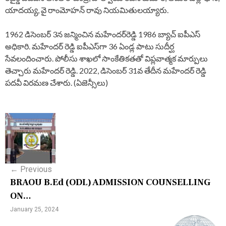
యాద‌య్య‌, వై రాంమోహ‌న్ రావు నియ‌మితుల‌య్యారు.
1962 డిసెంబర్‌ 3న జన్మించిన మహేందర్‌రెడ్డి 1986 బ్యాచ్‌ ఐపీఎస్‌
అధికారి. మ‌హేంద‌ర్ రెడ్డి ఐపీఎస్‌గా 36 ఏండ్ల పాటు సుదీర్ఘ
సేవ‌లందించారు. పోలీసు శాఖ‌లో సాంకేతిక‌త‌తో విప్ల‌వాత్మ‌క మార్పులు
తెచ్చారు మ‌హేంద‌ర్ రెడ్డి. 2022, డిసెంబ‌ర్ 31వ తేదీన మ‌హేంద‌ర్ రెడ్డి
ప‌ద‌వీ విర‌మ‌ణ చేశారు. (ఏజెన్సీలు)
P
o
s
←
Previous
t
BRAOU B.Ed (ODL) ADMISSION COUNSELLING
n
ON…
a
January 25, 2024