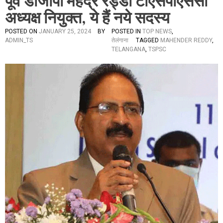
पूर्व डीजीपी महेंद्र रेड्डी टीएसपीएससी
अध्यक्ष नियुक्त, ये हैं नये सदस्य
POSTED ON
JANUARY 25, 2024
BY
POSTED IN
TOP NEWS
,
ADMIN_TS
तेलंगाना
TAGGED
MAHENDER REDDY
,
TELANGANA
,
TSPSC