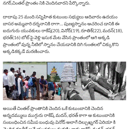
నగర్,చింతల్ ప్రాంతం నికి చెందినవారని పేర్కొన్నారు.
దాదాపు 25 మంది సన్నిహిత కుటుంబ సభ్యులు ఆదివారం ఉదయం
బాసర అమ్మవారి దర్శనానికి రాగా… పుణ్యస్నానం ఆచరిoచ డానికి ఈ
ఐదుగురు యువకులు రాకేష్(20), వినోద్(19), రూతిక్(22), మదన్(18),
భరత్(16) బోట్ పై వెళ్లి ఇసుక మేట వేసిన ప్రాంతంలో ఆగి అక్కడి
ప్రాంతంలో వున్న నీటిలో స్నానం చేయడానికి దిగి గుంతలలో చిక్కుకొని
అక్కడికక్కడే మరణించారు.
అయితే చింతల్ ప్రాంతానికి చెందిన ఒకే కుటుంబానికి చెందిన
అన్నదమ్ములు ముగ్గురు రాకేష్, మదన్, భరత్ కాగా ఆ కుటుంబానికి
సంబంధించిన సమీప బంధువు వినోద్ అలాగే దిల్సుఖ్నగర్ ఏరియా కి
చెందిన రూతీక్ అనే యువకులు మరణించారు.రాకేష్, మదన్, భరత్