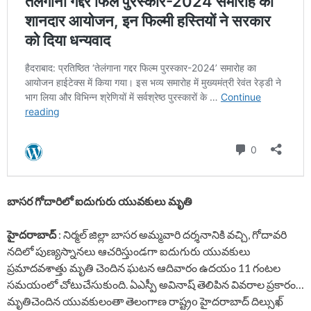
బాసర గోదారిలో ఐదుగురు యువకులు మృతి
హైదరాబాద్
: నిర్మల్ జిల్లా బాసర అమ్మవారి దర్శనానికి వచ్చి, గోదావరి
నదిలో పుణ్యస్నానలు ఆచరిస్తుండగా ఐదుగురు యువకులు
ప్రమాదవశాత్తు మృతి చెందిన ఘటన ఆదివారం ఉదయం 11 గంటల
సమయంలో చోటుచేసుకుంది. ఏఎస్పీ అవినాష్ తెలిపిన వివరాల ప్రకారం…
మృతిచెందిన యువకులంతా తెలంగాణ రాష్ట్రo హైదరాబాద్ దిల్సుఖ్