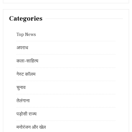
Categories
Top News
अपराध
कला-साहित्य
गेस्ट कॉलम
चुनाव
तेलंगाना
पड़ोसी राज्य
मनोरंजन और खेल