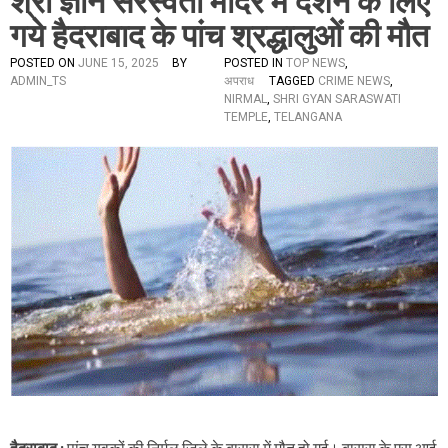
श्री ज्ञान सरस्वती मंदिर में दर्शन के लिए
गये हैदराबाद के पांच श्रद्धालुओं की मौत
POSTED ON
JUNE 15, 2025
BY
POSTED IN
TOP NEWS
,
ADMIN_TS
अपराध
TAGGED
CRIME NEWS
,
NIRMAL
,
SHRI GYAN SARASWATI
TEMPLE
,
TELANGANA
हैदराबाद :
पांच युवकों की निर्मल जिले के बासरा में मौत हो गई। बासरा के एस आई