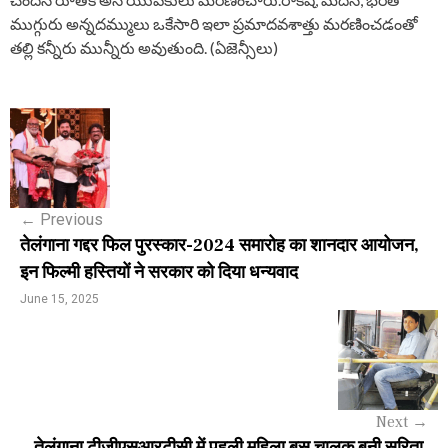
ముగ్గురు అన్నదమ్ములు ఒకేసారి ఇలా ప్రమాదవశాత్తు మరణించడంతో
తల్లి కన్నీరు మున్నీరు అవుతుంది. (ఏజెన్సీలు)
P
o
s
←
Previous
t
तेलंगाना गद्दर फिल पुरस्कार-2024 समारोह का शानदार आयोजन,
n
इन फिल्मी हस्तियों ने सरकार को दिया धन्यवाद
a
June 15, 2025
v
i
g
Next
→
तेलंगाना टीजीएसआरटीसी में पहली महिला बस चालक बनी सरिता,