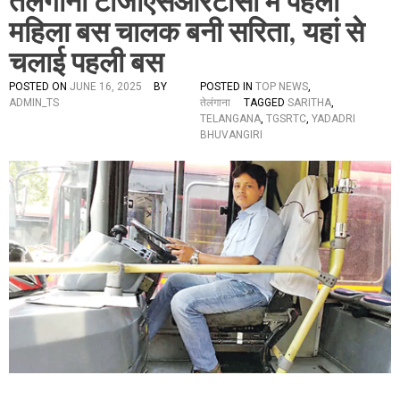
तेलंगाना टीजीएसआरटीसी में पहली
महिला बस चालक बनी सरिता, यहां से
चलाई पहली बस
POSTED ON
JUNE 16, 2025
BY
POSTED IN
TOP NEWS
,
ADMIN_TS
तेलंगाना
TAGGED
SARITHA
,
TELANGANA
,
TGSRTC
,
YADADRI
BHUVANGIRI