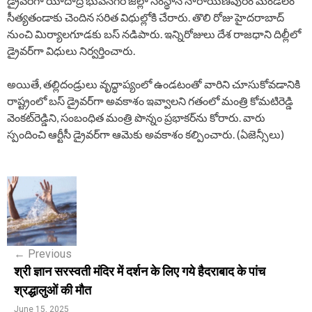
డ్రైవర్‌గా యాదాద్రి భువనగిరి జిల్లా సంస్థాన్‌ నారాయణపురం మండలం
సీత్యతండాకు చెందిన సరిత విధుల్లోకి చేరారు. తొలి రోజు హైదరాబాద్‌
నుంచి మిర్యాలగూడకు బస్‌ నడిపారు. ఇన్నిరోజులు దేశ రాజధాని దిల్లీలో
డ్రైవర్‌గా విధులు నిర్వర్తించారు.
అయితే, తల్లిదండ్రులు వృద్ధాప్యంలో ఉండటంతో వారిని చూసుకోవడానికి
రాష్ట్రంలో బస్‌ డ్రైవర్‌గా అవకాశం ఇవ్వాలని గతంలో మంత్రి కోమటిరెడ్డి
వెంకట్‌రెడ్డిని, సంబంధిత మంత్రి పొన్నం ప్రభాకర్‌ను కోరారు. వారు
స్పందించి ఆర్టీసీ డ్రైవర్‌గా ఆమెకు అవకాశం కల్పించారు. (ఏజెన్సీలు)
P
o
s
←
Previous
t
श्री ज्ञान सरस्वती मंदिर में दर्शन के लिए गये हैदराबाद के पांच
n
श्रद्धालुओं की मौत
June 15, 2025