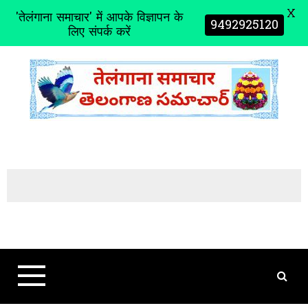
X
'तेलंगाना समाचार' में आपके विज्ञापन के
9492925120
लिए संपर्क करें
S
k
i
p
t
o
c
o
n
t
e
n
t