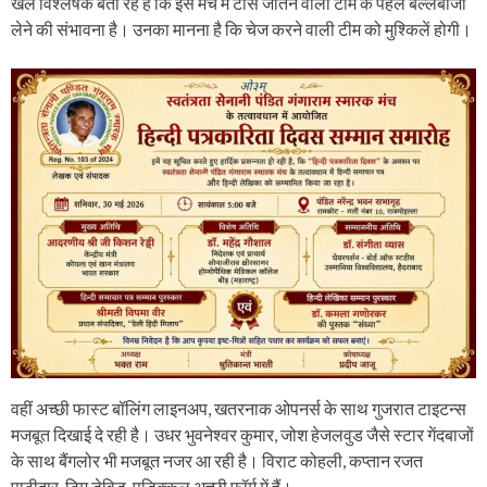
खेल विश्लेषक बता रहे हैं कि इस मैच में टॉस जीतने वाली टीम के पहले बल्लेबाजी
लेने की संभावना है। उनका मानना है कि चेज करने वाली टीम को मुश्किलें होगी।
वहीं अच्छी फास्ट बॉलिंग लाइनअप, खतरनाक ओपनर्स के साथ गुजरात टाइटन्स
मजबूत दिखाई दे रही है। उधर भुवनेश्वर कुमार, जोश हेजलवुड जैसे स्टार गेंदबाजों
के साथ बैंगलोर भी मजबूत नजर आ रही है। विराट कोहली, कप्तान रजत
पाटीदार, टिम डेविड, पडिक्कल अच्छी फॉर्म में हैं।