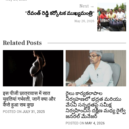
a
Next
→
v
"రేవంత్ రెడ్డి కర్కోటక ముఖ్యమంత్రి"
i
May 26, 2026
g
a
Related Posts
t
i
o
n
इस पीजी छात्रावास में सात
రైలు కార్యకలాపాల
युवतियां गर्भवती, जानें क्या और
నిర్వహణలో భద్రత మరియు
कैसे हुआ सब कुछ
వేసవి సన్నద్ధతపై సమీక్ష
నిర్వహించిన దక్షిణ మధ్య రైల్వే
POSTED ON
JULY 31, 2025
జనరల్ మేనేజర్
POSTED ON
MAY 4, 2026