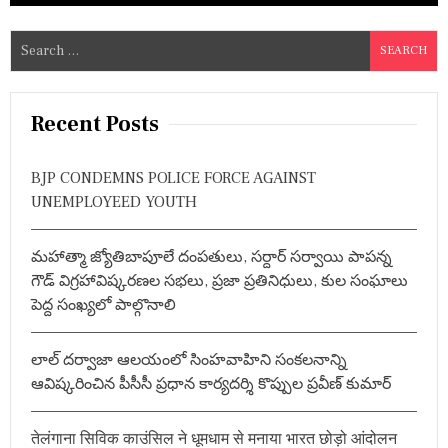
S
e
a
r
Recent Posts
c
h
BJP CONDEMNS POLICE FORCE AGAINST
f
UNEMPLOYEED YOUTH
o
r
మహాత్మా జ్యోతిబాపూలే దంపతులు, సర్దార్ సర్వాయి పాపన్న
:
గౌడ్ విగ్రహావిష్కరణల సభలు, ప్రజా ప్రతినిధులు, కుల సంఘాలు
పెద్ద సంఖ్యలో పాల్గొనాలి
లాల్ దర్వాజా ఆలయంలో సింహవాహిని సంకలనాన్ని
ఆవిష్కరించిన పీసీసీ ప్రధాన కార్యదర్శి కొప్పుల ప్రవీణ్ కుమార్
तेलंगाना सिविक काउंसिल ने धूमधाम से मनाया भारत छोड़ो आंदोलन