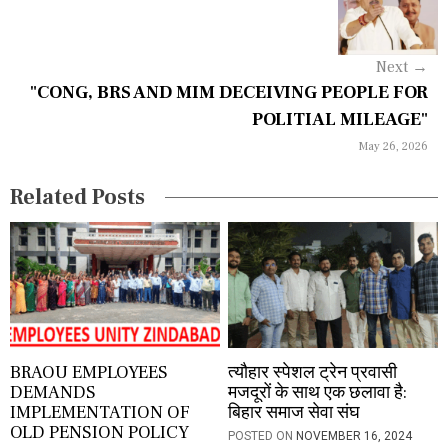
i
g
Next
→
a
"CONG, BRS AND MIM DECEIVING PEOPLE FOR
POLITIAL MILEAGE"
t
May 26, 2026
i
Related Posts
o
n
BRAOU EMPLOYEES
त्यौहार स्पेशल ट्रेन प्रवासी
DEMANDS
मजदूरों के साथ एक छलावा है:
IMPLEMENTATION OF
बिहार समाज सेवा संघ
OLD PENSION POLICY
POSTED ON
NOVEMBER 16, 2024