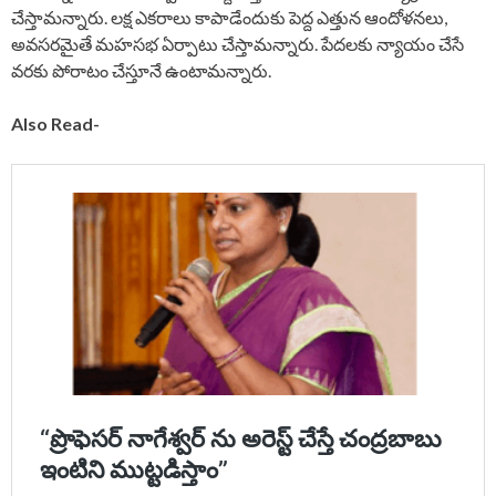
చేస్తామన్నారు. లక్ష ఎకరాలు కాపాడేందుకు పెద్ద ఎత్తున ఆందోళనలు,
అవసరమైతే మహసభ ఏర్పాటు చేస్తామన్నారు. పేదలకు న్యాయం చేసే
వరకు పోరాటం చేస్తూనే ఉంటామన్నారు.
Also Read-