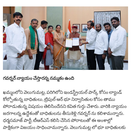
గవర్నర్ న్యాయం చేస్తారన్న నమ్మకం ఉంది
ఖమ్మంలోని వెలుగుమట్ల, పరిగిలోని ఇండస్ట్రీయల్ పార్క్ కోసం ల్యాండ్
కోల్పోతున్న బాధితులు, ట్రిపుల్ ఆర్ భూ నిర్వాసితుల కోసం తాము
పోరాడుతున్న విషయం తెలిసిందేనని కవిత గుర్తు చేశారు. వారికి న్యాయం
జరగాలన్న ఉద్దేశంతో బాధితులను తీసుకెళ్లి గవర్నర్ ను కలిశామన్నారు.
ధర్మసమాజ్ పార్టీ, టీఆర్ఎస్ కలిసి చేసిన పోరాటంతో ఈ అంశాల్లో
పాక్షికంగా విజయం సాధించామన్నారు. వెలుగుమట్ల లో భూ బాధితులకు