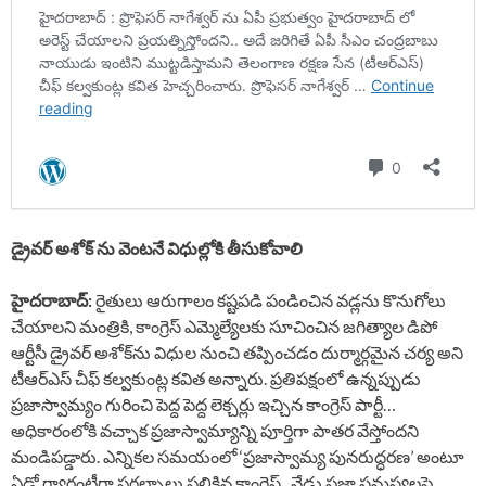
డ్రైవర్ అశోక్ ను వెంటనే విధుల్లోకి తీసుకోవాలి
హైదరాబాద్:
రైతులు ఆరుగాలం కష్టపడి పండించిన వడ్లను కొనుగోలు
చేయాలని మంత్రికి, కాంగ్రెస్ ఎమ్మెల్యేలకు సూచించిన జగిత్యాల డిపో
ఆర్టీసీ డ్రైవర్ అశోక్‌ను విధుల నుంచి తప్పించడం దుర్మార్గమైన చర్య అని
టీఆర్ఎస్ చీఫ్ కల్వకుంట్ల కవిత అన్నారు. ప్రతిపక్షంలో ఉన్నప్పుడు
ప్రజాస్వామ్యం గురించి పెద్ద పెద్ద లెక్చర్లు ఇచ్చిన కాంగ్రెస్ పార్టీ…
అధికారంలోకి వచ్చాక ప్రజాస్వామ్యాన్ని పూర్తిగా పాతర వేస్తోందని
మండిపడ్డారు. ఎన్నికల సమయంలో ‘ప్రజాస్వామ్య పునరుద్ధరణ’ అంటూ
ఏడో గ్యారంటీగా ప్రగల్భాలు పలికిన కాంగ్రెస్.. నేడు ప్రజా సమస్యలపై