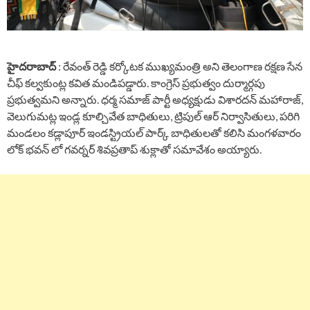
హైదరాబాద్
: రేవంత్ రెడ్డి కర్కోటక ముఖ్యమంత్రి అని తెలంగాణ రక్షణ సేన
చీఫ్ కల్వకుంట్ల కవిత మండిపడ్డారు. కాంగ్రెస్ ప్రభుత్వం దుర్మార్గపు
ప్రభుత్వమని అన్నారు. ధర్మ సమాజ్ పార్టీ అధ్యక్షుడు విశారదన్ మహారాజ్,
వెలుగుమట్ల ఇండ్ల కూల్చివేత బాధితులు, ట్రిపుల్ ఆర్ నిర్వాసితులు, పరిగి
మండలం కడ్లాపూర్ ఇండస్ట్రియల్ పార్క్ బాధితులతో కలిసి మంగళవారం
లోక్ భవన్ లో గవర్నర్ శివప్రతాప్ శుక్లాతో సమావేశం అయ్యారు.