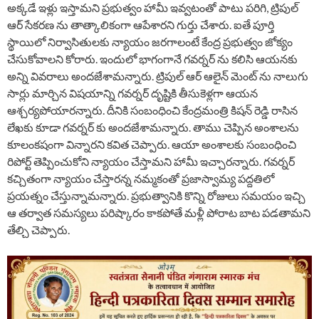
అక్కడే ఇళ్లు ఇస్తామని ప్రభుత్వం హామీ ఇవ్వటంతో పాటు పరిగి, ట్రిపుల్
ఆర్ సేకరణ ను తాత్కాలికంగా ఆపేశారని గుర్తు చేశారు. ఐతే పూర్తి
స్థాయిలో నిర్వాసితులకు న్యాయం జరగాలంటే కేంద్ర ప్రభుత్వం జోక్యం
చేసుకోవాలని కోరారు. ఇందులో భాగంగానే గవర్నర్ ను కలిసి ఆయనకు
అన్ని వివరాలు అందజేశామన్నారు. ట్రిపుల్ ఆర్ ఆలైన్ మెంట్ ను నాలుగు
సార్లు మార్చిన విషయాన్ని గవర్నర్ దృష్టికి తీసుకెళ్లగా ఆయన
ఆశ్చర్యపోయారన్నారు. దీనికి సంబంధించి కేంద్రమంత్రి కిషన్ రెడ్డి రాసిన
లేఖకు కూడా గవర్నర్ కు అందజేశామన్నారు. తాము చెప్పిన అంశాలను
కూలంకషంగా విన్నారని కవిత చెప్పారు. ఆయా అంశాలకు సంబంధించి
రిపోర్ట్ తెప్పించుకోని న్యాయం చేస్తామని హామీ ఇచ్చారన్నారు. గవర్నర్
కచ్చితంగా న్యాయం చేస్తారన్న నమ్మకంతో ప్రజాస్వామ్య పద్దతిలో
ప్రయత్నం చేస్తున్నామన్నారు. ప్రభుత్వానికి కొన్ని రోజులు సమయం ఇచ్చి
ఆ తర్వాత సమస్యలు పరిష్కారం కాకపోతే మళ్లీ పోరాట బాట పడతామని
తేల్చి చెప్పారు.