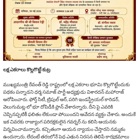
లక్ష ఎకరాలు కొల్లగొట్టే కుట్ర
ముఖ్యమంత్రి రేవంత్ రెడ్డి రాష్ట్రంలో లక్ష ఎకరాల భూమి కొల్లగొట్టేందుకు
పథకం పన్నాడని ధర్మ సమాజ్ పార్టీ అధ్యక్షుడు విశారదన్ మహారాజ్
ఆరోపించారు. ఫోర్త్ సిటీ, ట్రిపుల్ ఆర్, పరిగి ఇండస్ట్రీయల్ కారిడర్,
వెలుగుమట్ల లో భూ దోపిడీకి ప్లాన్ వేశారన్నారు. దీని పై ఎవరికి
చెప్పినప్పటికీ ఫలితం లేకుండా పోయిందని ఆవేదన వ్యక్తం చేశారు. అందుకే
ఇక చివరకు రాజ్యాంగ పరిరక్షకులైన గవర్నర్ ను కలిసి ఆయనకు
విన్నవించామన్నారు. కచ్చితంగా ఆయన న్యాయం చేస్తారని నమ్మకం
ఉందన్నారు. లేదంటే తర్వలోనే పెద్ద ఎత్తున నిరసన తెలిపే కార్యక్రమాలు