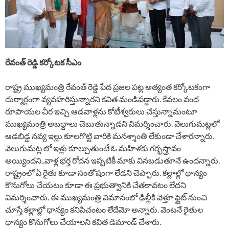
రేవంత్ రెడ్డి కర్కోటక సీఎం
రాష్ట్ర ముఖ్యమంత్రి రేవంత్ రెడ్డి పేద ప్రజల పట్ల అత్యంత కర్కోటకంగా
దుర్మార్గంగా వ్యవహరిస్తున్నారని కవిత మండిపడ్డారు. కేవలం వంద
రూపాయల చీర ఇచ్చి ఆడవాళ్లను కోటీశ్వరులు చేస్తున్నామంటూ
ముఖ్యమంత్రి అబద్దాలు చెబుతున్నాడని విమర్శించారు. వెలుగుమట్లలో
ఆడబిడ్డ నవ్య ఇల్లు కూలగొట్టి వారికి మనశ్శాంతి లేకుండా చేశారన్నారు.
వెలుగుమట్ల లో ఇళ్లు కూల్చుతుంటే ఓ మహిళకు గర్భస్త్రావం
అయ్యిందని..వాళ్ల భర్త రోదన ఇప్పటికీ మాకు వినబడుతూనే ఉందన్నారు.
రాష్ట్రంలో ఏ రైతు కూడా సంతోషంగా లేడని చెప్పారు. కల్లాల్లో ధాన్యం
కొనుగోలు చేయటం కూడా ఈ ప్రభుత్వానికి చేతకావటం లేదని
విమర్శించారు. ఈ ముఖ్యమంత్రి విమానంలో ఢిల్లీకి వెళ్తూ ఫ్లైట్ నుంచి
చూస్తే కల్లాల్లో ధాన్యం కనిపిచంటం లేేదేమో అన్నారు. వెంటనే రైతుల
ధాన్యం కొనుగోలు చేయాలని కవిత డిమాండ్ చేశారు.