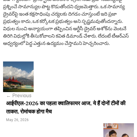
ప్రశ్నించే సామాన్యుల పొట్ట కొడుతోందని ధ్వజమెత్తారు. ఒక సామాన్య
డ్రైవర్‌పై ఇంత కక్షసాధింపు చర్యలకు దిగడం చూస్తుంటే ఇది ప్రజా
ప్రభుత్వం కాదు, ఒక కర్కోటక ప్రభుత్వం అని స్పష్టమవుతోందన్నారు.
విధుల నుంచి అన్యాయంగా తప్పించిన ఆర్టీసీ డ్రైవర్ అశోక్‌ను వెంటనే
తిరిగి విధుల్లోకి తీసుకోవాలని కవిత డిమాండ్ చేశారు. లేదంటే టీఆర్ఎస్
ఆధ్వర్యంలో పెద్ద ఎత్తున ఉద్యమం చేస్తామని హెచ్చరించారు.
P
o
s
←
Previous
t
आईपीएल-2026 का पहला क्वालिफायर आज, ये हैं दोनों टीमों की
n
ताकत, रोमांचक होगा मैच
a
May 26, 2026
v