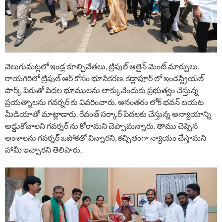
వెలుగుమట్లలో ఇండ్ల కూల్చివేతలు, ట్రిపుల్ ఆలైన్ మెంట్ మార్పులు,
రాయగిరిలో ట్రిపుల్ ఆర్ కోసం భూసేకరణ, కడ్లాపూర్ లో ఇండస్ట్రియల్
పార్క్ పేరుతో పేదల భూములను లాక్కునేందుకు ప్రభుత్వం చేస్తున్న
ప్రయత్నాలను గవర్నర్ కు వివరించారు. అనంతరం లోక్ భవన్ బయట
మీడియాతో మాట్లాడారు. రేవంత్ సర్కార్ పేదలకు చేస్తున్న అన్యాయాన్ని
అడ్డుకోవాలని గవర్నర్ ను కోరామని చెప్పామన్నారు. తాము చెప్పిన
అంశాలను గవర్నర్ ఒపోకతో విన్నారని, కచ్చితంగా న్యాయం చేస్తామని
హామీ ఇచ్చారని తెలిపారు.