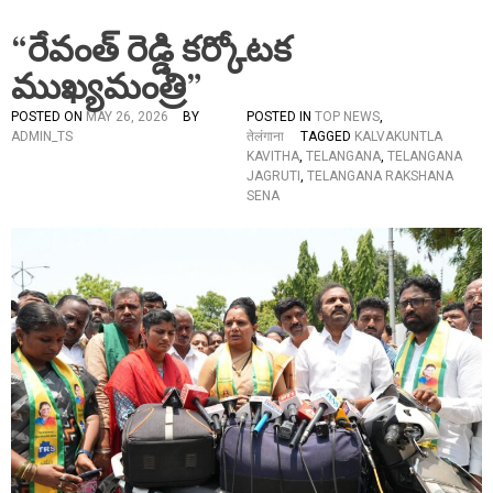
“రేవంత్ రెడ్డి కర్కోటక
ముఖ్యమంత్రి”
POSTED ON
MAY 26, 2026
BY
POSTED IN
TOP NEWS
,
ADMIN_TS
तेलंगाना
TAGGED
KALVAKUNTLA
KAVITHA
,
TELANGANA
,
TELANGANA
JAGRUTI
,
TELANGANA RAKSHANA
SENA