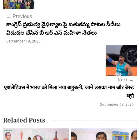
s
←
Previous
t
కాంగ్రెస్ ప్రభుత్వ వైఫల్యాల పై బతుకమ్మ పాటల సీడీలు
n
విడుదల చేసిన బీ ఆర్ ఎస్ మహిళా నేతలు
a
September 18, 2025
v
i
g
Next
→
a
एथलेटिक्स में भारत को मिला नया बाहुबली, जानें उसका नाम और बेस्ट
थ्रो
t
September 18, 2025
i
Related Posts
o
n