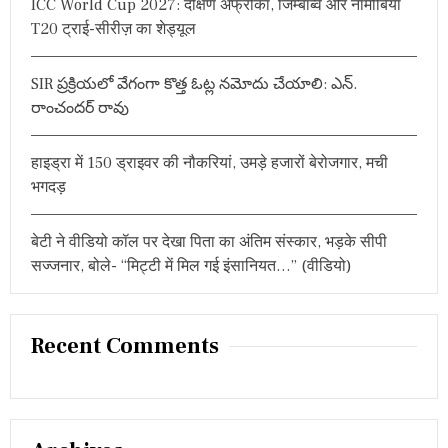
ICC World Cup 2027: दक्षिण अफ्रीका, जिम्बाब्वे और नामीबिया
:
T20 ट्राई-सीरीज़ का शेड्यूल
SIR ప్రక్రియలో వేగంగా కొత్త ఓట్ల నమోదు చేయాలి: ఎన్.
రాంచందర్ రావు
हाइड्रा में 150 ड्राइवर की नौकरियां, उमड़े हजारों बेरोजगार, मची
भगदड़
बेटी ने वीडियो कॉल पर देखा पिता का अंतिम संस्कार, भड़के सीपी
सज्जनार, बोले- “मिट्टी में मिल गई इंसानियत…” (वीडियो)
Recent Comments