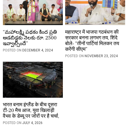
“మహాలక్ష్మి పథకం కింద ప్రతి
महाराष्ट्र में भाजपा गठबंधन की
ఆడబిడ్డకు నెలకు రూ. 2500
सरकार बनना लगभग तय, शिंदे
ఇవ్వాల్సిందే”
बोले- “तीनों पार्टियां मिलकर तय
करेंगी सीएम”
POSTED ON
DECEMBER 4, 2024
POSTED ON
NOVEMBER 23, 2024
भारत बनाम इंग्लैंड के बीच दूसरा
टी-20 मैच आज, युवा खिलाड़ी
वैभव के डेब्यू पर जोरों पर है चर्चा,
POSTED ON
JULY 4, 2026