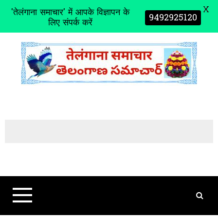
X
'तेलंगाना समाचार' में आपके विज्ञापन के
9492925120
लिए संपर्क करें
S
k
i
p
t
o
c
o
n
t
e
n
t