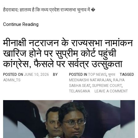
सु
हैदराबाद: ज्ञातव्य है कि मध्य प्रदेश राज्यसभा चुनाव में �
न
वा
ई
Continue Reading
के
लि
ए
मीनाक्षी नटराजन के राज्यसभा नामांकन
सु
प्री
खारिज होने पर सुप्रीम कोर्ट पहुंची
म
को
कांग्रेस, फैसले पर सर्वत्र उत्सुकता
र्ट
हो
POSTED ON
JUNE 10, 2026
BY
POSTED IN
TOP NEWS
,
चुनाव
TAGGED
ग
ADMIN_TS
MEENAKSHI NATARAJAN
,
RAJYA
ई
SABHA SEAT
,
SUPREME COURT
,
तै
O
TELANGANA
LEAVE A COMMENT
या
N
र
मी
,
ना
1
क्षी
2
न
जू
ट
न
रा
को
ज
हो