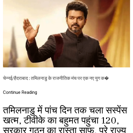
रा
A
हु
M
ल
I
गां
L
धी
N
औ
A
र
D
अ
U
भि
C
ने
M
त्री
V
तृ
I
षा
J
र
A
चेन्नई/हैदराबाद : तमिलनाडु के राजनीतिक मंच पर एक नए युग क�
ही
Y
स्पे
:
श
मैं
Continue Reading
ल
श
अ
प
ट्रै
थ
तमिलनाडु में पांच दिन तक चला सस्पेंस
क्श
ले
न
ता
खत्म, टीवीके का बहुमत पहुंचा 120,
हूं
सरकार गठन का रास्ता साफ, पूरे राज्य
…
त