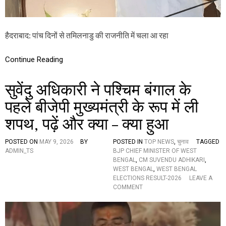
स
ख
त्म
,
हैदराबाद: पांच दिनों से तमिलनाडु की राजनीति में चला आ रहा
टी
वी
के
Continue Reading
का
ब
सुवेंदु अधिकारी ने पश्चिम बंगाल के
हु
म
पहले बीजेपी मुख्यमंत्री के रूप में ली
त
प
शपथ, पढ़ें और क्या – क्या हुआ
हुं
चा
1
POSTED ON
MAY 9, 2026
BY
POSTED IN
TOP NEWS
,
चुनाव
TAGGED
2
ADMIN_TS
BJP CHIEF MINISTER OF WEST
0
BENGAL
,
CM SUVENDU ADHIKARI
,
,
WEST BENGAL
,
WEST BENGAL
स
ELECTIONS RESULT-2026
LEAVE A
र
O
COMMENT
का
N
र
सु
ग
वें
ठ
दु