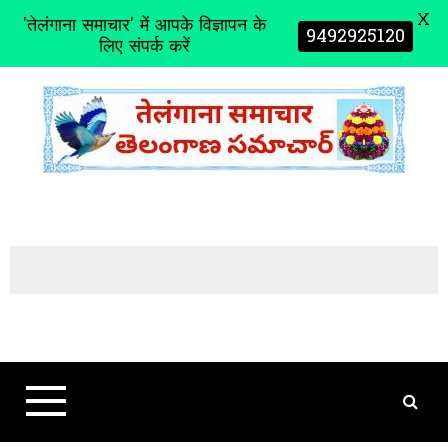
X
'तेलंगाना समाचार' में आपके विज्ञापन के
9492925120
लिए संपर्क करें
S
k
i
p
t
o
c
o
n
t
e
n
t