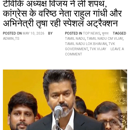
टीवीके अध्यक्ष विजय ने ली शपथ,
भा
र
कांग्रेस के वरिष्ठ नेता राहुल गांधी और
अभिनेत्री तृषा रही स्पेशल अट्रैक्शन
POSTED ON
MAY 10, 2026
BY
POSTED IN
TOP NEWS
,
चुनाव
TAGGED
ADMIN_TS
TAMIL NADU
,
TAMIL NADU CM VIJAY
,
TAMIL NADU LOK BHAVAN
,
TVK
GOVERNMENT
,
TVK VIJAY
LEAVE A
O
COMMENT
N
त
मि
ल
ना
डु
के
मु
ख्य
मं
त्री
के
रू
प