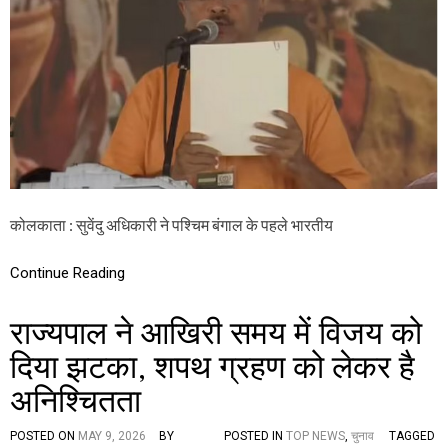
न
अ
का
धि
रा
का
स्ता
री
सा
ने
फ
प
,
श्चि
पू
म
रे
बं
रा
गा
ज्य
ल
में
के
कोलकाता : सुवेंदु अधिकारी ने पश्चिम बंगाल के पहले भारतीय
ज
प
श्न
ह
का
ले
Continue Reading
मा
बी
हौ
जे
ल
पी
राज्यपाल ने आखिरी समय में विजय को
मु
दिया झटका, शपथ ग्रहण को लेकर है
ख्य
मं
अनिश्चितता
त्री
के
रू
POSTED ON
MAY 9, 2026
BY
POSTED IN
TOP NEWS
,
चुनाव
TAGGED
प