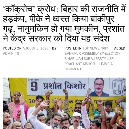
‘कॉक्रोच’ क्रोध: बिहार की राजनीति में
हड़कंप, पीके ने ध्वस्त किया बांकीपुर
गढ़, नामुमकिन हो गया मुमकीन, प्रशांत
ने केंद्र सरकार को दिया यह संदेश
POSTED ON
AUGUST 3, 2026
BY
POSTED IN
TOP NEWS
,
चुनाव
TAGGED
ADMIN_TS
BANKIPUR ASSEMBLY BY-ELECTION
,
BIHAR
,
JAN SURAJ PARTY
,
JSP
,
PRASHANT KISHOR
LEAVE A
O
COMMENT
N
‘
कॉ
क्रो
च
’
क्रो
ध
:
बि
हा