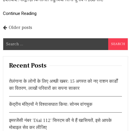
का
,
श
Continue Reading
प
थ
P
Older posts
ग्र
ह
o
ण
S
को
s
e
ले
a
क
t
र
r
Recent Posts
है
s
c
अ
h
नि
n
तेलंगाना के लोगों के लिए अच्छी खबर: 15 अगस्त को नए राशन कार्डों
श्चि
f
त
का वितरण, लाखों परिवारों का सपना साकार
a
o
ता
r
v
केंद्रीय मंत्रियों ने विश्वासघात किया: सोनम वांगचुक
:
i
इमरजेंसी नंबर ‘Dial 112’ सिस्टम की ये हैं खासियतें, इसे आपके
g
मोबाइल सेव कर लीजिए