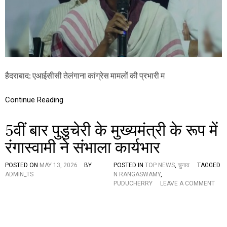
न
गा
के
दू
रा
ध
ज्य
का
स
दू
भा
ध
ना
औ
मां
र
हैदराबाद: एआईसीसी तेलंगाना कांग्रेस मामलों की प्रभारी म
क
पा
न
नी
खा
का
Continue Reading
रि
पा
ज
नी
हो
5वीं बार पुडुचेरी के मुख्यमंत्री के रूप में
ने
रंगास्वामी ने संभाला कार्यभार
प
र
सु
POSTED ON
MAY 13, 2026
BY
POSTED IN
TOP NEWS
,
चुनाव
TAGGED
प्री
ADMIN_TS
N RANGASWAMY
,
म
PUDUCHERRY
LEAVE A COMMENT
को
O
र्ट
N
प
5
हुं
वीं
ची