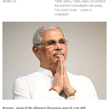
ADMIN_TS
TAMIL NADU
,
TAMIL NADU GOVERNER
में
RAJENDRA VISHWANATH ARLEKAR
,
ली
TVK CHIEF VIJAY
LEAVE A
श
O
COMMENT
प
N
थ
रा
,
ज्य
प
पा
ढ़ें
ल
औ
ने
र
आ
क्या
खि
–
री
क्या
स
हु
म
आ
य
में
वि
ज
य
को
दि
या
झ
ट
हैदराबाद : मालूम हो कि तमिलनाडु विधानसभा चुनाव में 108 सीटे