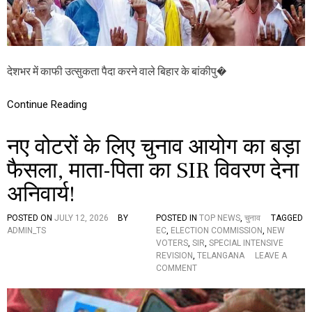
र
की
रा
ज
नी
ति
देशभर में काफी उत्सुकता पैदा करने वाले बिहार के बांकीपु�
में
ह
Continue Reading
ड़
कं
प
नए वोटरों के लिए चुनाव आयोग का बड़ा
,
पी
फैसला, माता-पिता का SIR विवरण देना
के
ने
अनिवार्य!
ध्व
स्त
POSTED ON
JULY 12, 2026
BY
POSTED IN
TOP NEWS
,
चुनाव
TAGGED
कि
ADMIN_TS
EC
,
ELECTION COMMISSION
,
NEW
या
VOTERS
,
SIR
,
SPECIAL INTENSIVE
बां
REVISION
,
TELANGANA
LEAVE A
की
O
COMMENT
पु
N
र
न
ग
ए
ढ़