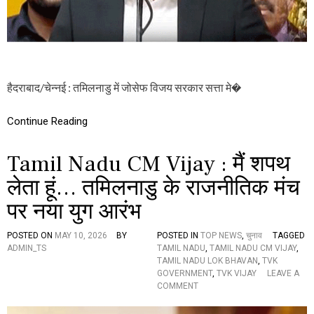
में
टी
वी
के
अ
ध्य
क्ष
हैदराबाद/चेन्नई : तमिलनाडु में जोसेफ विजय सरकार सत्ता मे�
वि
ज
य
Continue Reading
ने
ली
Tamil Nadu CM Vijay : मैं शपथ
श
प
लेता हूं… तमिलनाडु के राजनीतिक मंच
थ
,
पर नया युग आरंभ
कां
ग्रे
स
POSTED ON
MAY 10, 2026
BY
POSTED IN
TOP NEWS
,
चुनाव
TAGGED
के
ADMIN_TS
TAMIL NADU
,
TAMIL NADU CM VIJAY
,
व
TAMIL NADU LOK BHAVAN
,
TVK
रि
GOVERNMENT
,
TVK VIJAY
LEAVE A
ष्ठ
O
COMMENT
ने
N
ता
T