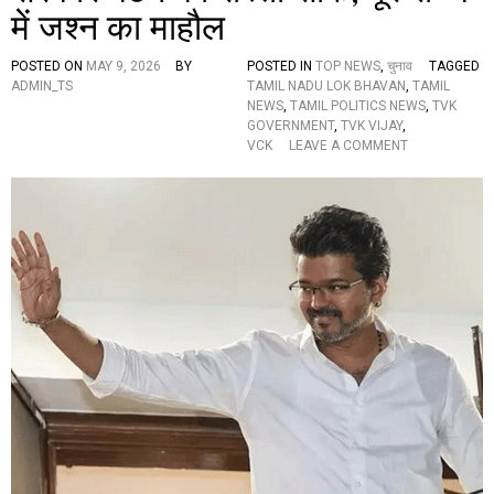
में जश्न का माहौल
मि
ल
ना
POSTED ON
MAY 9, 2026
BY
POSTED IN
TOP NEWS
,
चुनाव
TAGGED
डु
ADMIN_TS
TAMIL NADU LOK BHAVAN
,
TAMIL
के
NEWS
,
TAMIL POLITICS NEWS
,
TVK
रा
GOVERNMENT
,
TVK VIJAY
,
ज
O
VCK
LEAVE A COMMENT
नी
N
ति
त
क
मि
मं
ल
च
ना
प
डु
र
में
न
पां
या
च
यु
दि
ग
न
आ
त
रं
क
भ
च
ला
स
स्पें