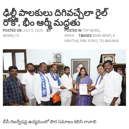
ఢిల్లీ పాలకులు దిగివచ్చేలా రైల్
రోకో, భీం ఆర్మీ మద్దతు
POSTED ON
JULY 5, 2025
BY
POSTED IN
TOP NEWS
,
ADMIN_TS
तेलंगाना
TAGGED
BHIM ARMY
,
K
KAVITHA
,
RAIL ROKO
,
TELANGANA
బీసీ రిజర్వేషన్ల ఉద్యమంలో పౌర సమాజం కలిసి రావాలి