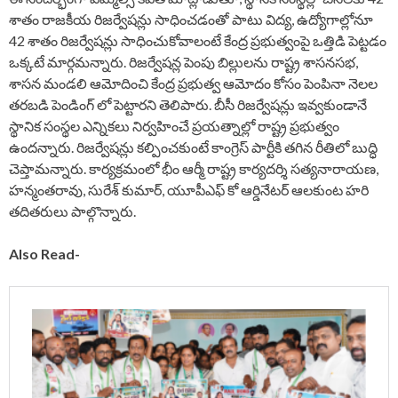
శాతం రాజకీయ రిజర్వేషన్లు సాధించడంతో పాటు విద్య, ఉద్యోగాల్లోనూ
42 శాతం రిజర్వేషన్లు సాధించుకోవాలంటే కేంద్ర ప్రభుత్వంపై ఒత్తిడి పెట్టడం
ఒక్కటే మార్గమన్నారు. రిజర్వేషన్ల పెంపు బిల్లులను రాష్ట్ర శాసనసభ,
శాసన మండలి ఆమోదించి కేంద్ర ప్రభుత్వ ఆమోదం కోసం పెంపినా నెలల
తరబడి పెండింగ్ లో పెట్టారని తెలిపారు. బీసీ రిజర్వేషన్లు ఇవ్వకుండానే
స్థానిక సంస్థల ఎన్నికలు నిర్వహించే ప్రయత్నాల్లో రాష్ట్ర ప్రభుత్వం
ఉందన్నారు. రిజర్వేషన్లు కల్పించకుంటే కాంగ్రెస్ పార్టీకి తగిన రీతిలో బుద్ధి
చెప్తామన్నారు. కార్యక్రమంలో భీం ఆర్మీ రాష్ట్ర కార్యదర్శి సత్యనారాయణ,
హన్మంతరావు, సురేశ్ కుమార్, యూపీఎఫ్ కో ఆర్డినేటర్ ఆలకుంట హరి
తదితరులు పాల్గొన్నారు.
Also Read-