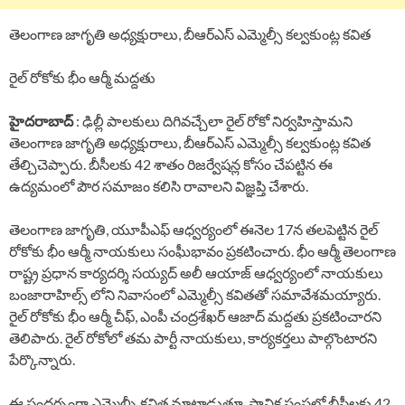
తెలంగాణ జాగృతి అధ్యక్షురాలు, బీఆర్ఎస్ ఎమ్మెల్సీ కల్వకుంట్ల కవిత
రైల్ రోకోకు భీం ఆర్మీ మద్దతు
హైదరాబాద్
: ఢిల్లీ పాలకులు దిగివచ్చేలా రైల్ రోకో నిర్వహిస్తామని
తెలంగాణ జాగృతి అధ్యక్షురాలు, బీఆర్ఎస్ ఎమ్మెల్సీ కల్వకుంట్ల కవిత
తేల్చిచెప్పారు. బీసీలకు 42 శాతం రిజర్వేషన్ల కోసం చేపట్టిన ఈ
ఉద్యమంలో పౌర సమాజం కలిసి రావాలని విజ్ఞప్తి చేశారు.
తెలంగాణ జాగృతి, యూపీఎఫ్ ఆధ్వర్యంలో ఈనెల 17న తలపెట్టిన రైల్
రోకోకు భీం ఆర్మీ నాయకులు సంఘీభావం ప్రకటించారు. భీం ఆర్మీ తెలంగాణ
రాష్ట్ర ప్రధాన కార్యదర్శి సయ్యద్ అలీ ఆయాజ్ ఆధ్వర్యంలో నాయకులు
బంజారాహిల్స్ లోని నివాసంలో ఎమ్మెల్సీ కవితతో సమావేశమయ్యారు.
రైల్ రోకోకు భీం ఆర్మీ చీఫ్, ఎంపీ చంద్రశేఖర్ ఆజాద్ మద్దతు ప్రకటించారని
తెలిపారు. రైల్ రోకోలో తమ పార్టీ నాయకులు, కార్యకర్తలు పాల్గొంటారని
పేర్కొన్నారు.
ఈ సందర్భంగా ఎమ్మెల్సీ కవిత మాట్లాడుతూ, స్థానిక సంస్థల్లో బీసీలకు 42