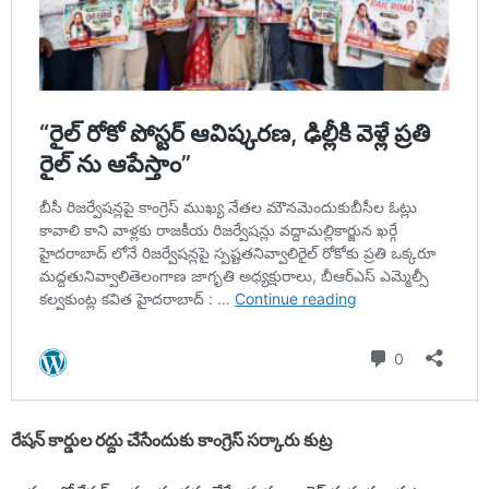
రేషన్ కార్డుల రద్దు చేసేందుకు కాంగ్రెస్ సర్కారు కుట్ర