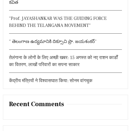
కవిత
r
:
“Prof. JAYASHANKAR WAS THE GUIDING FORCE
BEHIND THE TELANGANA MOVEMENT”
” తెలంగాణ ఉద్యమానికి దిక్సూచి ప్రొ. జయశంకర్”
तेलंगाना के लोगों के लिए अच्छी खबर: 15 अगस्त को नए राशन कार्डों
का वितरण, लाखों परिवारों का सपना साकार
केंद्रीय मंत्रियों ने विश्वासघात किया: सोनम वांगचुक
Recent Comments