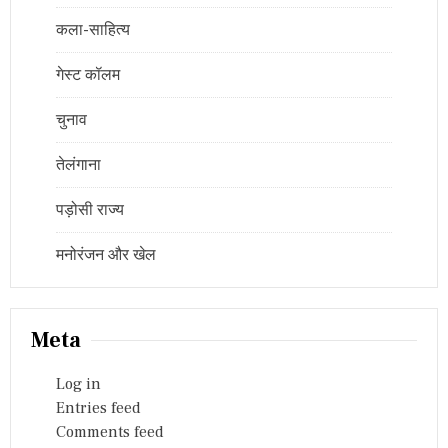
कला-साहित्य
गेस्ट कॉलम
चुनाव
तेलंगाना
पड़ोसी राज्य
मनोरंजन और खेल
Meta
Log in
Entries feed
Comments feed