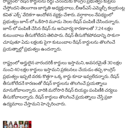
రాష్ట్రంలో రేషన్ కార్డులను రద్దు చేసేందుకు కాంగ్రెస్ ప్రభుత్వం కుట్రలు
చేస్తోందని తెలంగాణ జాగృతి అధ్యక్షురాలు, బీఆర్ఎస్ ఎమ్మెల్సీ కల్వకుంట్ల
కవిత ‘ఎక్స్’ వేదికగా ఆందోళన వ్యక్తం చేశారు. వర్షాకాలం నేపథ్యంలో
ప్రభుత్వం జూన్ లో ఒకేసారి మూడు నెలల రేషన్ పంపిణీ చేసిందన్నారు.
జూన్ లో పంపిణీ చేసిన రేషన్ ను అనివార్య కారణాలతో 7.24 లక్షల
కుటుంబాలు తీసుకోలేదని తెలిపారు. రేషన్ తీసుకోకపోవడాన్ని సాకుగా
చూపుతూ ఏడు లక్షలకు పైగా కుటుంబాల రేషన్ కార్డులను తొలగించే
ప్రయత్నాల్లో ప్రభుత్వం ఉందన్నారు.
రాష్ట్రంలో అర్హులైన వారందరికీ కార్డులు ఇస్తామని, అవసరమైతే 30 లక్షల
నుంచి 40 లక్షల కార్డులు ఇస్తామని ప్రకటనలు చేయడం తప్ప కాంగ్రెస్
ప్రభుత్వం ఇప్పటి వరకు కొత్తగా ఒక్క కార్డు కూడా ఇవ్వలేదన్నారు. రేషన్
తీసుకోలేదనే కారణంతో రేషన్ కార్డులను తొలగించే ప్రయత్నాలు
మానుకోవాలన్నారు. వారికి మరోసారి రేషన్ బియ్యం పంపిణీకి చర్యలు
తీసుకోవాలన్నారు. రేషన్ కార్డులు తొలగించే ప్రయత్నాలు చేస్తే ప్రజా
ఉద్యమాలు చేస్తామని హెచ్చరించారు.
P