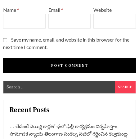
Name
*
Email
*
Website
Save my name, email, and website in this browser for the
next time I comment.
S
e
a
r
Recent Posts
c
h
… లేదంటే వెయ్యి కార్లతో ఛలో ఢిల్లీ కార్యక్రమం నిర్వహిస్తాం,
f
సామాజిక న్యాయ తెలంగాణ సంకల్ప సభలో గర్జించిన కల్వకుంట్ల
o