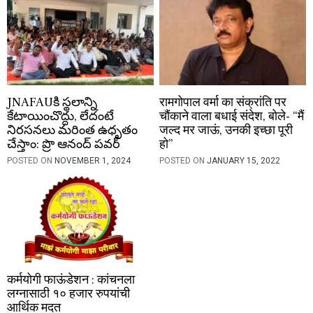
n
JNAFAUకి స్థలాన్ని
रामगोपाल वर्मा का संक्रांति पर
కేటాయించొద్దు, లేదంటే
चौंकाने वाला बधाई संदेश, बोले- “मैं
నిరసనలు మరింత ఉధృతం
जल्द मर जाऊं, उनकी इच्छा पूरी
చేస్తాం: ప్రొ ఆనంద్ పవర్
हो”
POSTED ON
NOVEMBER 1, 2024
POSTED ON
JANUARY 15, 2022
कर्मयोगी फाऊंडेशन : कांचनला
लग्नासाठी १० हजार रुपयांची
आर्थिक मदत