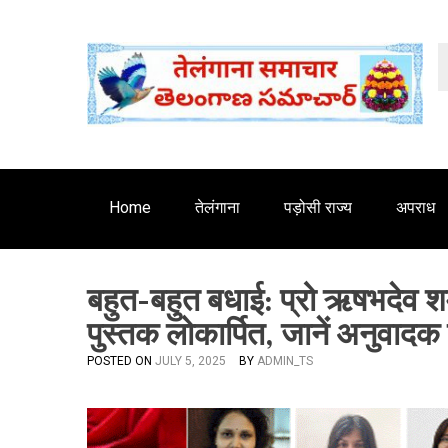
S
'
k
i
p
t
o
c
o
n
Home
तेलंगाना
पड़ोसी राज्य
अपराध
t
e
n
बहुत-बहुत बधाई: प्रो ऋषभदेव शर्
t
पुस्तक लोकार्पित, जानें अनुवादक
POSTED ON
JULY 5, 2025
BY
ADMIN_TS