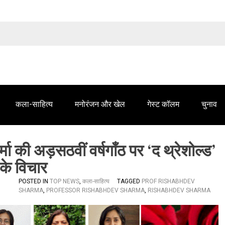
तेलंगाना समाचार' में आपके विज्ञापन के लिए संपर्क करें
कला-साहित्य
मनोरंजन और खेल
गेस्ट कॉलम
चुनाव
मा की अड़सठवीं वर्षगाँठ पर ‘द थ्रेशोल्ड’
 के विचार
POSTED IN
TOP NEWS
,
कला-साहित्य
TAGGED
PROF RISHABHDEV
SHARMA
,
PROFESSOR RISHABHDEV SHARMA
,
RISHABHDEV SHARMA