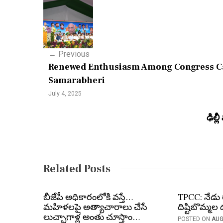
P
o
s
←
Previous
t
Renewed Enthusiasm Among Congress Cad
n
Samarabheri
a
July 4, 2025
v
ఢిల్ల
i
g
a
Related Posts
t
బీజేపీ అధికారంలోకి వస్తే…
TPCC: నేడు రా
i
మహిళలపై అత్యాచారాలు చేసే
దిష్టిబొమ్మల
లుచ్చాగాళ్ల అంతు చూస్తాం…
o
POSTED ON
AUG