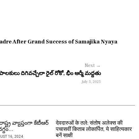
re After Grand Success of Samajika Nyaya
Next
→
ీ పాలకులు దిగివచ్చేలా రైల్ రోకో, భీం ఆర్మీ మద్దతు
July 5, 2025
ష్ట్ర వ్యాప్తంగా కేటీఆర్
देवदारुओं के तले: संतोष अलेक्‍स की
 దగ్దం…
पचासवीं किताब लोकार्पित, ये साहित्यकार
बनें साक्षी
UST 16, 2024