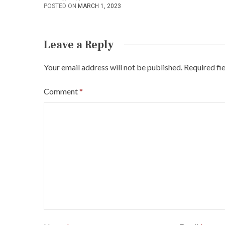
POSTED ON
MARCH 1, 2023
n
Leave a Reply
Your email address will not be published.
Required fi
Comment
*