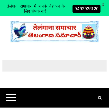
X
'तेलंगाना समाचार' में आपके विज्ञापन के
9492925120
लिए संपर्क करें
S
k
i
p
t
o
c
o
n
t
e
n
t