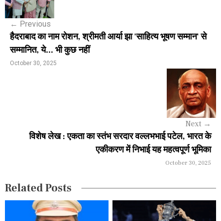
s
←
Previous
t
हैदराबाद का नाम रोशन, श्रीमती आर्या झा 'साहित्य भूषण सम्मान' से
n
सम्मानित, ये... भी कुछ नहीं
a
October 30, 2025
v
i
g
Next
→
a
विशेष लेख : एकता का स्तंभ सरदार वल्लभभाई पटेल, भारत के
एकीकरण में निभाई यह महत्वपूर्ण भूमिका
t
October 30, 2025
i
Related Posts
o
n