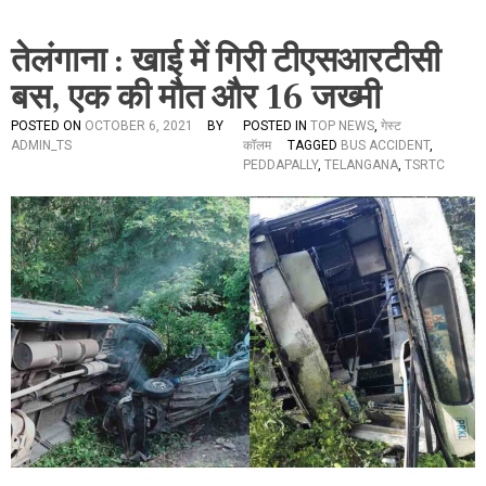
तेलंगाना : खाई में गिरी टीएसआरटीसी
बस, एक की मौत और 16 जख्मी
POSTED ON
OCTOBER 6, 2021
BY
POSTED IN
TOP NEWS
,
गेस्ट
ADMIN_TS
कॉलम
TAGGED
BUS ACCIDENT
,
PEDDAPALLY
,
TELANGANA
,
TSRTC