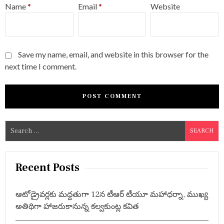
Name
*
Email
*
Website
Save my name, email, and website in this browser for the
next time I comment.
S
e
a
r
Recent Posts
c
h
ఆటోడ్రైవర్లకు మద్దతుగా 12న టీఆర్ టీయూ మహాధర్నా, ముఖ్య
f
అతిథిగా హాజరుకానున్న కల్వకుంట్ల కవిత
o
r