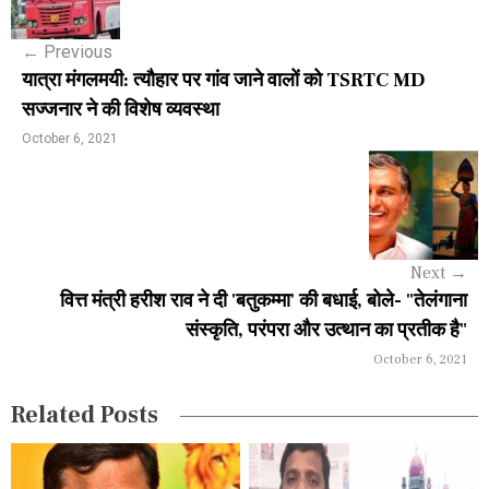
s
←
Previous
t
यात्रा मंगलमयी: त्यौहार पर गांव जाने वालों को TSRTC MD
n
सज्जनार ने की विशेष व्यवस्था
a
October 6, 2021
v
i
g
Next
→
a
वित्त मंत्री हरीश राव ने दी 'बतुकम्मा' की बधाई, बोले- "तेलंगाना
संस्कृति, परंपरा और उत्थान का प्रतीक है"
t
October 6, 2021
i
Related Posts
o
n