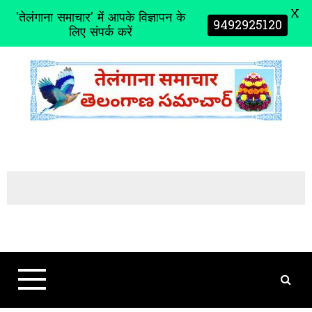
X
'तेलंगाना समाचार' में आपके विज्ञापन के
9492925120
लिए संपर्क करें
S
k
i
p
t
o
c
o
n
t
e
n
t