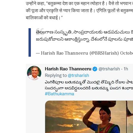
उन्होंने कहा, “बतुकम्मा देश का एक महान त्योहार है। वैसे तो भगवान 
की पूजा और प्रकृति से प्यार किया जाता है। एंगिलि फूलों से बतुक
बालिकाओं को बधाई।”
తెలంగాణ సంస్కృతి, సాంప్రదాయలకు ఆడపడుచులు ఔన్
జరుపుకోవాలని ఆకాంక్షిస్తున్నా. దేశంలోనే పూలను పూజిం
— Harish Rao Thanneeru (@BRSHarish)
Octob