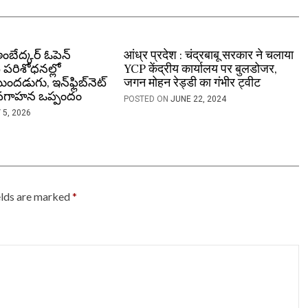
అంబేద్కర్ ఓపెన్
आंध्र प्रदेश : चंद्रबाबू सरकार ने चलाया
 పరిశోధనల్లో
YCP केंद्रीय कार्यालय पर बुलडोजर,
ుందడుగు, ఇన్‌ఫ్లిబ్‌నెట్
जगन मोहन रेड्डी का गंभीर ट्वीट
అవగాహన ఒప్పందం
POSTED ON
JUNE 22, 2024
 5, 2026
elds are marked
*