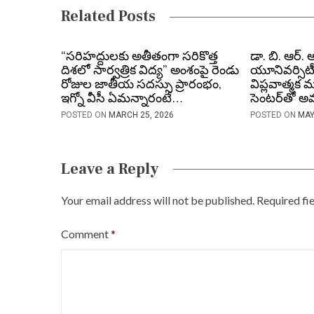
a
Related Posts
v
i
“సరిహద్దులకు అతీతంగా సరికొత్త
డా. బి. ఆర్. 
దిశలో సార్వత్రిక విద్య” అంశంపై రెండు
యూనివర్సిటీ
g
రోజుల జాతీయ సదస్సు ప్రారంభం,
విప్లవాత్మక మ
ఇగ్నో వీసీ ఏమన్నారంటే…
సెంటర్‌తో 
a
POSTED ON
MARCH 25, 2026
POSTED ON
MAY
t
i
Leave a Reply
o
Your email address will not be published.
Required fi
n
Comment
*