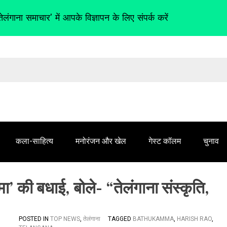
तेलंगाना समाचार' में आपके विज्ञापन के लिए संपर्क करें
कला-साहित्य
मनोरंजन और खेल
गेस्ट कॉलम
चुनाव
्मा’ की बधाई, बोले- “तेलंगाना संस्कृति,
POSTED IN
TOP NEWS
,
तेलंगाना
TAGGED
BATHUKAMMA
,
HARISH RAO
,