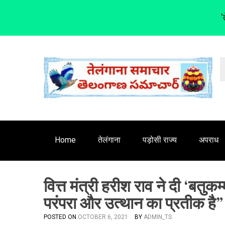
'
S
k
i
p
t
o
c
o
n
Home
तेलंगाना
पड़ोसी राज्य
अपराध
t
e
n
वित्त मंत्री हरीश राव ने दी ‘बतुकम
t
परंपरा और उत्थान का प्रतीक है”
POSTED ON
OCTOBER 6, 2021
BY
ADMIN_TS