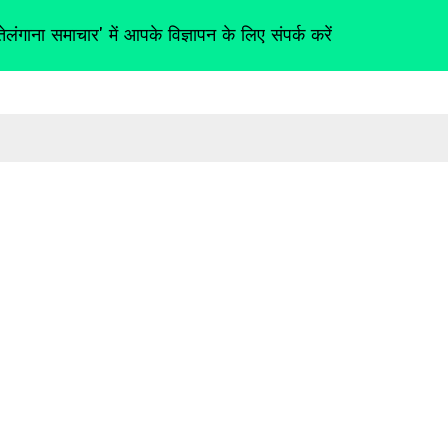
तेलंगाना समाचार' में आपके विज्ञापन के लिए संपर्क करें