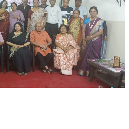
ष्ट्री
य
मा
तृ
दि
व
स
,
र
वी
न्द्र
ना
थ
ज
यं
ती
ए
वं
भ
क्ति
गी
त
का
भ