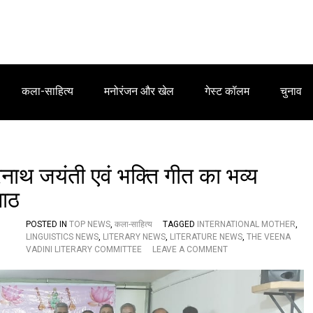
कला-साहित्य
मनोरंजन और खेल
गेस्ट कॉलम
चुनाव
्रनाथ जयंती एवं भक्ति गीत का भव्य
पाठ
POSTED IN
TOP NEWS
,
कला-साहित्य
TAGGED
INTERNATIONAL MOTHER
,
LINGUISTICS NEWS
,
LITERARY NEWS
,
LITERATURE NEWS
,
THE VEENA
O
VADINI LITERARY COMMITTEE
LEAVE A COMMENT
N
अ
न्त
र
रा