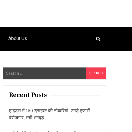
About Us
S
e
a
r
Recent Posts
c
h
हाइड्रा में 150 ड्राइवर की नौकरियां, उमड़े हजारों
f
बेरोजगार, मची भगदड़
o
r