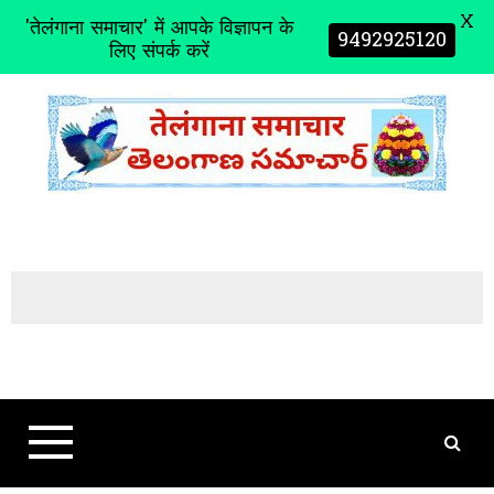
X
'तेलंगाना समाचार' में आपके विज्ञापन के
9492925120
लिए संपर्क करें
S
k
i
p
t
o
c
o
n
t
e
n
t