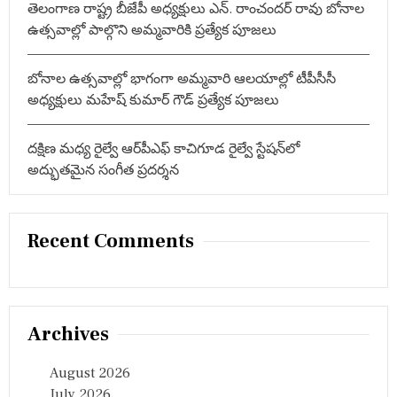
తెలంగాణ రాష్ట్ర బీజేపీ అధ్యక్షులు ఎన్. రాంచందర్ రావు బోనాల
ఉత్సవాల్లో పాల్గొని అమ్మవారికి ప్రత్యేక పూజలు
బోనాల ఉత్సవాల్లో భాగంగా అమ్మవారి ఆలయాల్లో టీపీసీసీ
అధ్యక్షులు మహేష్ కుమార్ గౌడ్ ప్రత్యేక పూజలు
దక్షిణ మధ్య రైల్వే ఆర్‌పీఎఫ్ కాచిగూడ రైల్వే స్టేషన్‌లో
అద్భుతమైన సంగీత ప్రదర్శన
Recent Comments
Archives
August 2026
July 2026