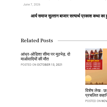
o
June 7, 2026
s
आर्य समाज सुल्तान बाजार सत्यार्थ प्रकाश कथा का 
t
n
a
Related Posts
v
i
आंध्र-ओडिशा सीमा पर मुठभेड़, दो
माओवादियों की मौत
g
POSTED ON
OCTOBER 13, 2021
a
t
i
विशेष लेख : छ
o
प्रचलित कहान
POSTED ON
NOV
n