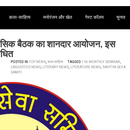
कला-साहित्य
मनोरंजन और खेल
गेस्ट कॉलम
चुनाव
 मासिक बैठक का शानदार आयोजन, इस
ोधित
POSTED IN
TOP NEWS
,
कला-साहित्य
TAGGED
136 MONTHLY SEMINAR
,
LINGUISTICS NEWS
,
LITERARY NEWS
,
LITERATURE NEWS
,
SAHITYA SEVA
SAMITI