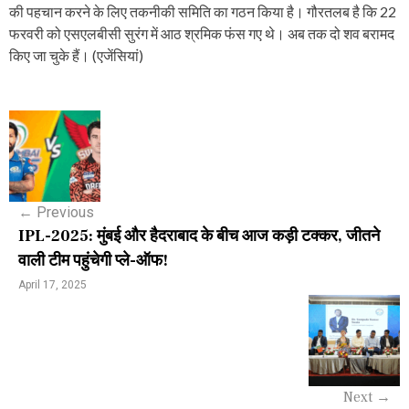
की पहचान करने के लिए तकनीकी समिति का गठन किया है। गौरतलब है कि 22
फरवरी को एसएलबीसी सुरंग में आठ श्रमिक फंस गए थे। अब तक दो शव बरामद
किए जा चुके हैं। (एजेंसियां)
P
o
s
←
Previous
t
IPL-2025: मुंबई और हैदराबाद के बीच आज कड़ी टक्कर, जीतने
n
वाली टीम पहुंचेगी प्ले-ऑफ!
a
April 17, 2025
v
i
g
Next
→