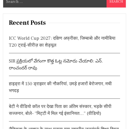
e
a
r
Recent Posts
c
h
ICC World Cup 2027: दक्षिण अफ्रीका, जिम्बाब्वे और नामीबिया
f
T20 ट्राई-सीरीज़ का शेड्यूल
o
r
SIR ప్రక్రియలో వేగంగా కొత్త ఓట్ల నమోదు చేయాలి: ఎన్.
:
రాంచందర్ రావు
हाइड्रा में 150 ड्राइवर की नौकरियां, उमड़े हजारों बेरोजगार, मची
भगदड़
बेटी ने वीडियो कॉल पर देखा पिता का अंतिम संस्कार, भड़के सीपी
सज्जनार, बोले- “मिट्टी में मिल गई इंसानियत…” (वीडियो)