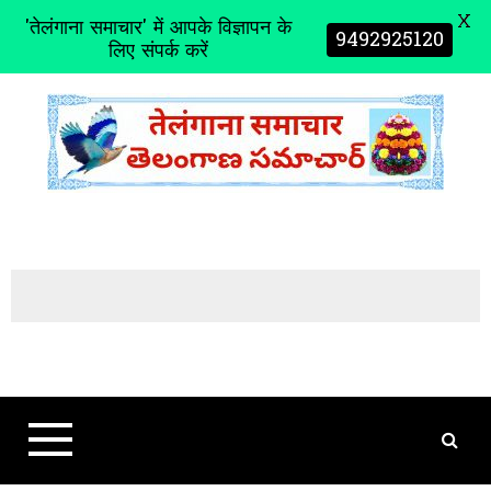
X
'तेलंगाना समाचार' में आपके विज्ञापन के
9492925120
लिए संपर्क करें
S
k
i
p
t
o
c
o
n
t
e
n
t