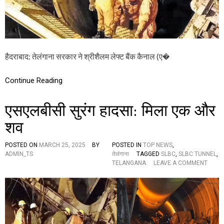
G
O
V
E
R
N
हैदराबाद: तेलंगाना सरकार ने श्रीशैलम लेफ्ट बैंक कैनाल (ए�
M
E
N
Continue Reading
T
:
श्री
एसएलबीसी सुरंग हादसा: मिला एक और
शै
ल
शव
म
ले
POSTED ON
MARCH 25, 2025
BY
POSTED IN
TOP NEWS
,
फ्ट
ADMIN_TS
तेलंगाना
TAGGED
SLBC
,
SLBC TUNNEL
,
बैं
O
TELANGANA
LEAVE A COMMENT
क
N
कै
ए
ना
स
ल
ए
ब
ल
चा
बी
व