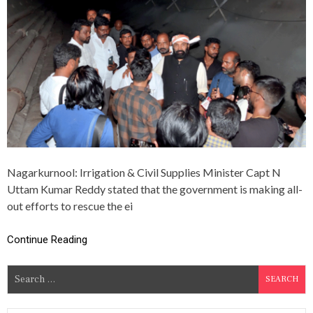
लो
N
गों
I
की
S
जी
T
वि
E
त
R
हो
U
ने
T
की
T
उ
A
म्मी
M
द
K
क
U
म
Nagarkurnool: Irrigation & Civil Supplies Minister Capt N
M
A
Uttam Kumar Reddy stated that the government is making all-
R
out efforts to rescue the ei
R
E
D
Continue Reading
D
Y
S
K
E
e
E
a
P