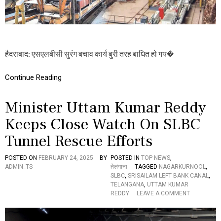
ये
I
वा
N
प
I
स
S
,
T
S
हैदराबाद: एसएलबीसी सुरंग बचाव कार्य बुरी तरह बाधित हो गय�
E
L
R
B
U
C
Continue Reading
T
सु
T
रं
A
ग
Minister Uttam Kumar Reddy
M
ढ
K
ह
Keeps Close Watch On SLBC
U
ने
M
Tunnel Rescue Efforts
का
A
ख
R
त
POSTED ON
FEBRUARY 24, 2025
BY
POSTED IN
TOP NEWS
,
R
रा
ADMIN_TS
तेलंगाना
TAGGED
NAGARKURNOOL
,
E
,
SLBC
,
SRISAILAM LEFT BANK CANAL
,
D
अं
TELANGANA
,
UTTAM KUMAR
D
द
O
REDDY
LEAVE A COMMENT
Y
र
N
फं
M
से
I