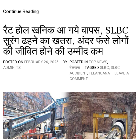
I
O
Continue Reading
N
U
रैट होल खनिक आ गये वापस, SLBC
N
D
सुरंग ढहने का खतरा, अंदर फंसे लोगों
E
R
की जीवित होने की उम्मीद कम
W
A
Y
POSTED ON
FEBRUARY 26, 2025
BY
POSTED IN
TOP NEWS
,
A
ADMIN_TS
तेलंगाना
TAGGED
SLBC
,
SLBC
T
ACCIDENT
,
TELANGANA
LEAVE A
S
O
COMMENT
L
N
B
रै
C
ट
T
हो
U
ल
N
ख
N
नि
E
क
L
आ
:
ग
M