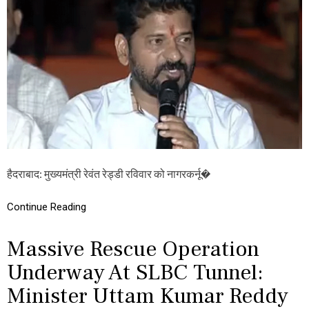
ए
म
रे
वं
त
रे
ड्डी
ने
कि
या
ए
स
ए
ल
हैदराबाद: मुख्यमंत्री रेवंत रेड्डी रविवार को नागरकर्नू�
बी
सी
का
Continue Reading
दौ
रा
,
Massive Rescue Operation
बो
ले
Underway At SLBC Tunnel:
-
Minister Uttam Kumar Reddy
“
दु