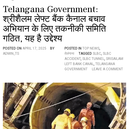
Telangana Government:
श्रीशैलम लेफ्ट बैंक कैनाल बचाव
अभियान के लिए तकनीकी समिति
गठित, यह है उद्देश्य
POSTED ON
APRIL 17, 2025
BY
POSTED IN
TOP NEWS
,
ADMIN_TS
तेलंगाना
TAGGED
SLBC
,
SLBC
ACCIDENT
,
SLBC TUNNEL
,
SRISAILAM
LEFT BANK CANAL
,
TELANGANA
GOVERNMENT
LEAVE A COMMENT
O
N
T
E
L
A
N
G
A
N
A