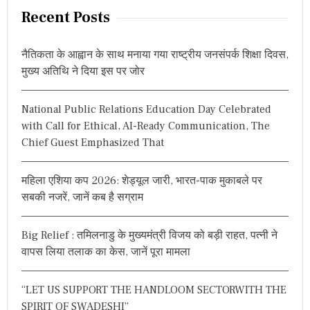
r
S
Recent Posts
C
c
L
h
O
नैतिकता के आह्वान के साथ मनाया गया राष्ट्रीय जनसंपर्क शिक्षा दिवस,
f
S
मुख्य अतिथि ने दिया इस पर जोर
E
o
W
r
A
National Public Relations Education Day Celebrated
:
T
with Call for Ethical, AI-Ready Communication, The
C
H
Chief Guest Emphasized That
O
N
S
महिला एशिया कप 2026: शेड्यूल जारी, भारत-पाक मुकाबले पर
L
सबकी नजरें, जानें कब है सग्राम
B
C
T
Big Relief : तमिलनाडु के मुख्यमंत्री विजय को बड़ी राहत, पत्नी ने
U
N
वापस लिया तलाक का केस, जानें पूरा मामला
N
E
L
“LET US SUPPORT THE HANDLOOM SECTORWITH THE
R
SPIRIT OF SWADESHI”