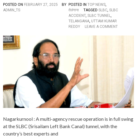
र्घ
POSTED ON
FEBRUARY 27, 2025
BY
POSTED IN
TOP NEWS
,
ट
ADMIN_TS
तेलंगाना
TAGGED
SLBC
,
SLBC
ना
ACCIDENT
,
SLBC TUNNEL
,
के
TELANGANA
,
UTTAM KUMAR
लि
O
REDDY
LEAVE A COMMENT
ए
N
पू
M
र्व
A
मु
S
ख्य
S
मं
I
त्री
V
के
E
सी
R
आ
E
र
S
है
C
जि
U
म्मे
E
दा
O
र
P
”
Nagarkurnool : A multi-agency rescue operation is in full swing
E
R
at the SLBC (Srisailam Left Bank Canal) tunnel, with the
A
country’s best experts and
T