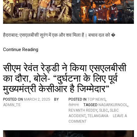
सी
अ
सु
भि
रं
या
ग
न
हा
के
द
लि
सा
हैदराबाद: एसएलबीसी सुरंग में एक और शव मिला है। बचाव दल को �
ए
:
त
मि
क
Continue Reading
ला
नी
ए
की
क
स
सीएम रेवंत रेड्डी ने किया एसएलबीसी
औ
मि
र
का दौरा, बोले- “दुर्घटना के लिए पूर्व
ति
श
ग
व
मुख्यमंत्री केसीआर है जिम्मेदार”
ठि
त
,
POSTED ON
MARCH 2, 2025
BY
POSTED IN
TOP NEWS
,
य
ADMIN_TS
तेलंगाना
TAGGED
NAGARKURNOOL
,
ह
REVANTH REDDY
,
SLBC
,
SLBC
है
ACCIDENT
,
TELANGANA
LEAVE A
उ
O
COMMENT
द्दे
N
श्य
सी