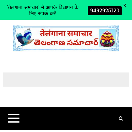
X
'तेलंगाना समाचार' में आपके विज्ञापन के
9492925120
लिए संपर्क करें
S
k
i
p
t
o
c
o
n
t
e
n
t