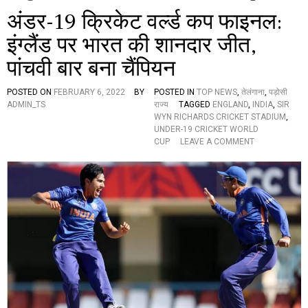
अंडर-19 क्रिकेट वर्ल्ड कप फाइनल:
इंग्लैंड पर भारत की शानदार जीत,
पांचवी बार बना चैंपियन
POSTED ON
FEBRUARY 6, 2022
BY
POSTED IN
TOP NEWS
,
तेलंगाना
,
पड़ोसी
ADMIN_TS
राज्य
TAGGED
ENGLAND
,
INDIA
,
SIR
WYN RICHARDS CRICKET STADIUM
,
UNDER-19 CRICKET WORLD
O
CUP
LEAVE A COMMENT
N
अं
ड
र
-
1
9
क्रि
के
ट
व
र्ल्ड
क