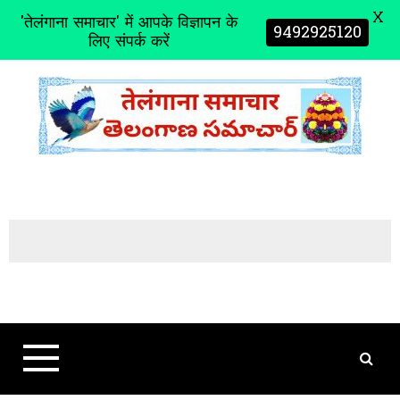
X
'तेलंगाना समाचार' में आपके विज्ञापन के
9492925120
लिए संपर्क करें
S
k
i
p
t
o
c
o
n
t
e
n
t