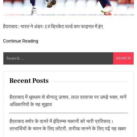
प
फा
इ
न
ल
हैदराबाद : भारत ने अंडर-19 क्रिकेट वर्ल्ड कप फाइनल में इंग्
:
इं
Continue Reading
ग्लैं
ड
प
S
र
e
भा
र
a
त
r
Recent Posts
की
c
शा
न
h
दा
हैदराबाद में धूमधाम से बोनालु उत्सव, लाल दरवाजा पर उमड़े भक्त, मानें
f
र
अधिकारियों के यह सुझाव
o
जी
त
r
,
हैदराबाद क्योर के दायरे में इंदिरम्मा मकानों को भारी प्रतिसाद।
:
पां
लाभार्थियों के चयन के लिए लॉटरी, तारीख जानने के लिए पढ़ें यह खबर
च
वी