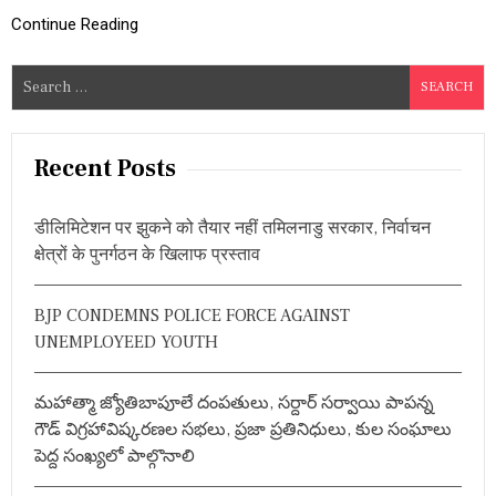
ति
Continue Reading
के
लि
ए
S
3
e
1
a
फी
स
r
Recent Posts
दी
c
आ
h
र
डीलिमिटेशन पर झुकने को तैयार नहीं तमिलनाडु सरकार, निर्वाचन
क्ष
f
क्षेत्रों के पुनर्गठन के खिलाफ प्रस्ताव
ण
o
బీ
r
సీ
BJP CONDEMNS POLICE FORCE AGAINST
ల
:
కు
UNEMPLOYEED YOUTH
3
1
%
మహాత్మా జ్యోతిబాపూలే దంపతులు, సర్దార్ సర్వాయి పాపన్న
రి
గౌడ్ విగ్రహావిష్కరణల సభలు, ప్రజా ప్రతినిధులు, కుల సంఘాలు
జ
ర్వే
పెద్ద సంఖ్యలో పాల్గొనాలి
ష
న్