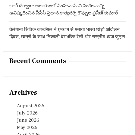
లాల్ దర్వాజా ఆలయంలో సింహవాహిని సంకలనాన్ని
ఆవిష్కరించిన పీసీసీ ప్రధాన కార్యదర్శి కొప్పుల ప్రవీణ్ కుమార్
तेलंगाना सिविक काउंसिल ने धूमधाम से मनाया भारत छोड़ो आंदोलन
दिवस, छात्रों के साथ निकाली देशभक्ति रैली और राष्ट्रीय ध्वज जुलूस
Recent Comments
Archives
August 2026
July 2026
June 2026
May 2026
April 2026