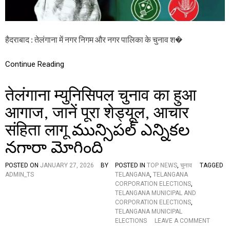
E
C
T
I
हैदराबाद : तेलंगाना में नगर निगम और नगर पालिका के चुनाव श�
O
N
S
Continue Reading
:
ई
सी
तेलंगाना म्युनिसिपल चुनाव का हुआ
ने
पा
आगाज, जानें पूरा शेड्यूल, आचार
र्टि
संहिता लागू మున్సిపల్ ఎన్నికల
यों
के
నగారా మోగింది
वो
टिं
ग
POSTED ON
JANUARY 27, 2026
BY
POSTED IN
TOP NEWS
,
चुनाव
TAGGED
फी
ADMIN_TS
TELANGANA
,
TELANGANA
स
CORPORATION ELECTIONS
,
दी
TELANGANA MUNICIPAL AND
की
CORPORATION ELECTIONS
,
घो
TELANGANA MUNICIPAL
ष
O
ELECTIONS
LEAVE A COMMENT
णा
N