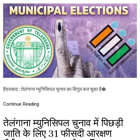
की
ते
,
लं
పా
गा
ర్టీ
ना
ల
म्यु
ఓ
नि
టిం
सि
గ్‌
प
శా
ल
తా
चु
లు
ना
ప్ర
व
క
का
టిం
हु
చి
आ
న
हैदराबाद : तेलंगाना म्युनिसिपल चुनाव का बिगुल बज चुका है�
आ
ఈ
गा
సీ
ज
Continue Reading
,
जा
नें
तेलंगाना म्युनिसिपल चुनाव में पिछड़ी
पू
रा
जाति के लिए 31 फीसदी आरक्षण
शे