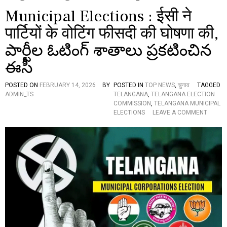
Municipal Elections : ईसी ने
पार्टियों के वोटिंग फीसदी की घोषणा की,
పార్టీల ఓటింగ్‌ శాతాలు ప్రకటించిన
ఈసీ
POSTED ON
FEBRUARY 14, 2026
BY
POSTED IN
TOP NEWS
,
चुनाव
TAGGED
ADMIN_TS
TELANGANA
,
TELANGANA ELECTION
COMMISSION
,
TELANGANA MUNICIPAL
O
ELECTIONS
LEAVE A COMMENT
N
M
U
N
I
C
I
P
A
L
E
L