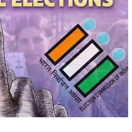
ना
म्यु
नि
सि
प
ल
चु
ना
व
का
हु
आ
आ
गा
ज
,
जा
नें
पू
रा
शे
ड्यू
ल
,