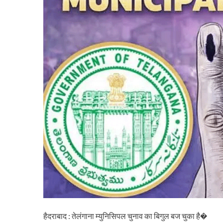
हैदराबाद : तेलंगाना म्युनिसिपल चुनाव का बिगुल बज चुका है�