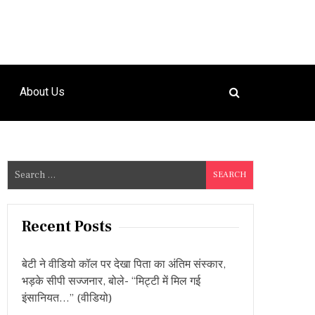
About Us
S
e
a
r
Recent Posts
c
h
बेटी ने वीडियो कॉल पर देखा पिता का अंतिम संस्कार,
f
भड़के सीपी सज्जनार, बोले- “मिट्टी में मिल गई
o
इंसानियत…” (वीडियो)
r