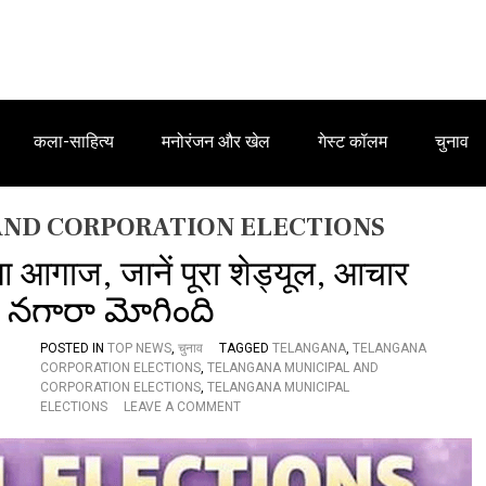
कला-साहित्य
मनोरंजन और खेल
गेस्ट कॉलम
चुनाव
AND CORPORATION ELECTIONS
ुआ आगाज, जानें पूरा शेड्यूल, आचार
కల నగారా మోగింది
POSTED IN
TOP NEWS
,
चुनाव
TAGGED
TELANGANA
,
TELANGANA
CORPORATION ELECTIONS
,
TELANGANA MUNICIPAL AND
CORPORATION ELECTIONS
,
TELANGANA MUNICIPAL
O
ELECTIONS
LEAVE A COMMENT
N
ते
लं
गा