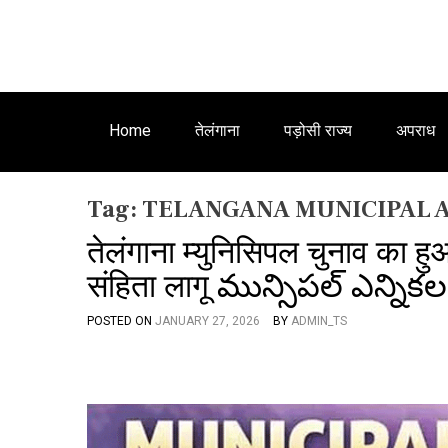
Home
तेलंगाना
पड़ोसी राज्य
अपराध
Tag:
TELANGANA MUNICIPAL 
तेलंगाना म्युनिसिपल चुनाव का ह
संहिता लागू మున్సిపల్ ఎన్ని
POSTED ON
JANUARY 27, 2026
BY
ADMIN_TS