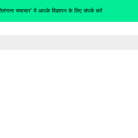
तेलंगाना समाचार' में आपके विज्ञापन के लिए संपर्क करें