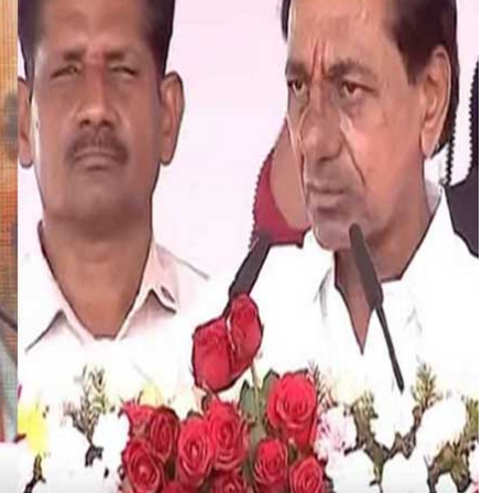
क
ता
दि
व
स
औ
र
ते
लं
गा
ना
मु
क्ति
दि
व
स
स
मा
रो
ह
से
गूं
ज
उ