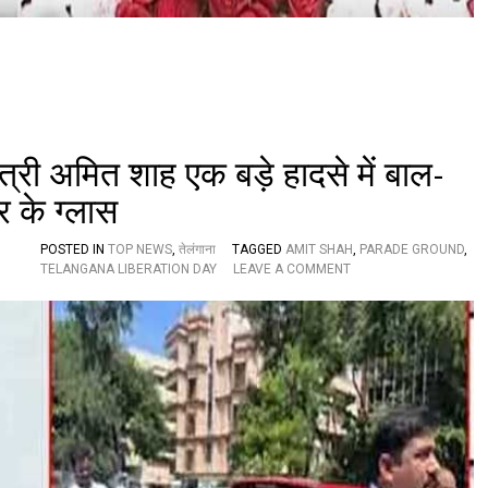
ठा
ते
लं
गा
ना
,
य
ह
है
्री अमित शाह एक बड़े हादसे में बाल-
रा
ार के ग्लास
ज
POSTED IN
TOP NEWS
,
तेलंगाना
TAGGED
AMIT SHAH
,
PARADE GROUND
,
O
TELANGANA LIBERATION DAY
LEAVE A COMMENT
N
B
R
E
A
K
I
N
G
N
E