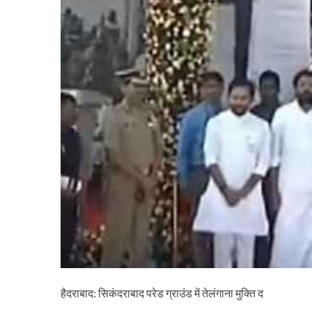
हैदराबाद: सिकंदराबाद परेड ग्राउंड में तेलंगाना मुक्ति द