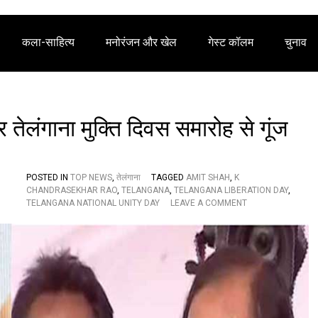
कला-साहित्य
मनोरंजन और खेल
गेस्ट कॉलम
चुनाव
 तेलंगाना मुक्ति दिवस समारोह से गूंज
POSTED IN
TOP NEWS
,
तेलंगाना
TAGGED
AMIT SHAH
,
K
CHANDRASEKHAR RAO
,
TELANGANA
,
TELANGANA LIBERATION DAY
,
O
TELANGANA NATIONAL UNITY DAY
LEAVE A COMMENT
N
ते
लं
गा
ना
रा
ष्ट्री
य
ए