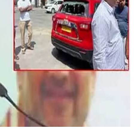
W
S
:
कें
द्री
य
गृ
ह
मं
त्री
अ
मि
त
शा
ह
ए
क
ब
ड़े
हा
द
से
में
बा
ल