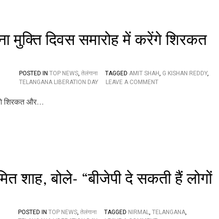
क
ला
का
रों
ना मुक्ति दिवस समारोह में करेंगे शिरकत
की
क
ला
प्र
POSTED IN
TOP NEWS
,
तेलंगाना
TAGGED
AMIT SHAH
,
G KISHAN REDDY
,
द
O
TELANGANA LIBERATION DAY
LEAVE A COMMENT
र्श
N
नी
है
द
रा
बा
द
प
हुं
चे
अ
अमित शाह, बोले- “बीजेपी दे सकती हैं लोगों
मि
त
शा
ह
POSTED IN
TOP NEWS
,
तेलंगाना
TAGGED
NIRMAL
,
TELANGANA
,
,