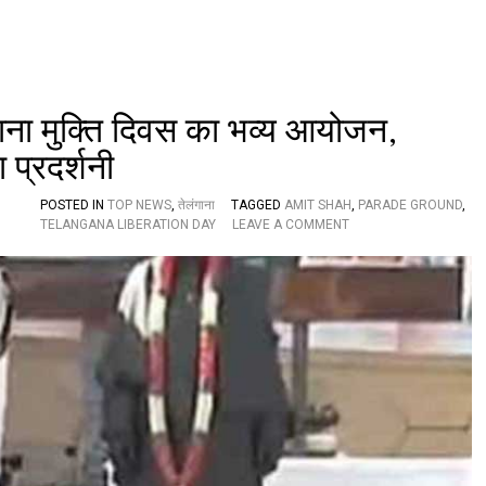
-
बा
ल
ब
चे
,
ंगाना मुक्ति दिवस का भव्य आयोजन,
सु
प्रदर्शनी
र
क्षा
क
POSTED IN
TOP NEWS
,
तेलंगाना
TAGGED
AMIT SHAH
,
PARADE GROUND
,
र्मि
O
TELANGANA LIBERATION DAY
LEAVE A COMMENT
यों
N
ने
सि
तो
कं
ड़े
द
का
रा
र
बा
के
द
ग्ला
प
स
रे
ड
ग्रा
उं
ड