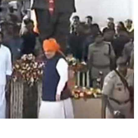
में
ते
लं
गा
ना
मु
क्ति
दि
व
स
का
भ
व्य
आ
यो
ज
न
,
आ
क
र्ष
णी
य
र
हा