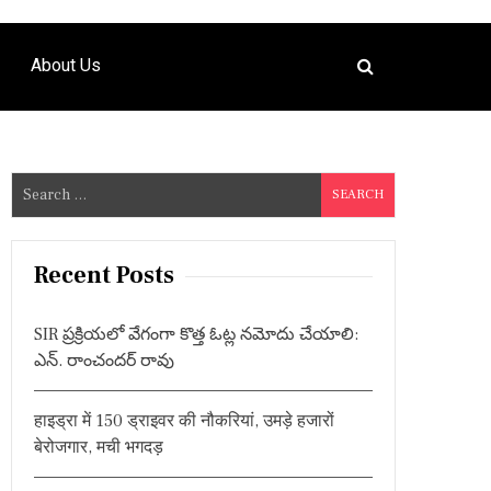
About Us
S
e
a
r
Recent Posts
c
h
SIR ప్రక్రియలో వేగంగా కొత్త ఓట్ల నమోదు చేయాలి:
f
ఎన్. రాంచందర్ రావు
o
r
हाइड्रा में 150 ड्राइवर की नौकरियां, उमड़े हजारों
:
बेरोजगार, मची भगदड़