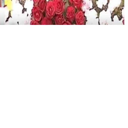
से
गूं
ज
उ
ठा
ते
लं
गा
ना
,
य
ह
है
रा
ज