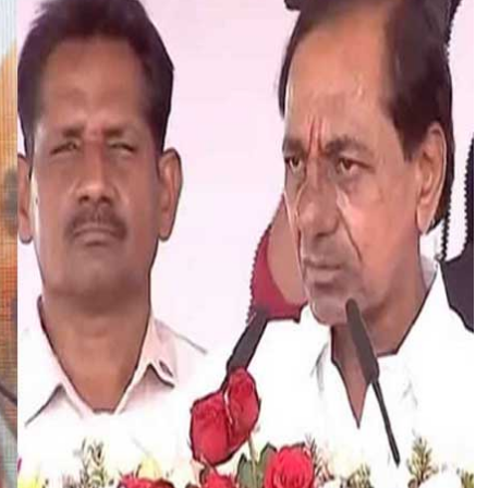
रा
ष्ट्री
य
ए
क
ता
दि
व
स
औ
र
ते
लं
गा
ना
मु
क्ति
दि
व
स
स
मा
रो
ह