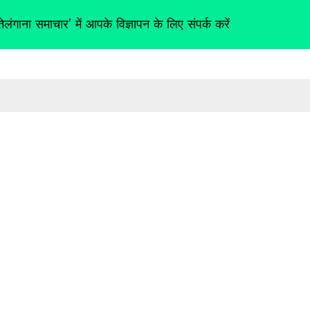
तेलंगाना समाचार' में आपके विज्ञापन के लिए संपर्क करें