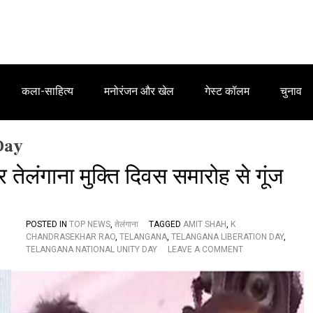
कला-साहित्य
मनोरंजन और खेल
गेस्ट कॉलम
चुनाव
Day
 तेलंगाना मुक्ति दिवस समारोह से गूंज
POSTED IN
TOP NEWS
,
तेलंगाना
TAGGED
AMIT SHAH
,
K
CHANDRASEKHAR RAO
,
TELANGANA
,
TELANGANA LIBERATION DAY
,
O
TELANGANA NATIONAL UNITY DAY
LEAVE A COMMENT
N
ते
लं
गा
ना