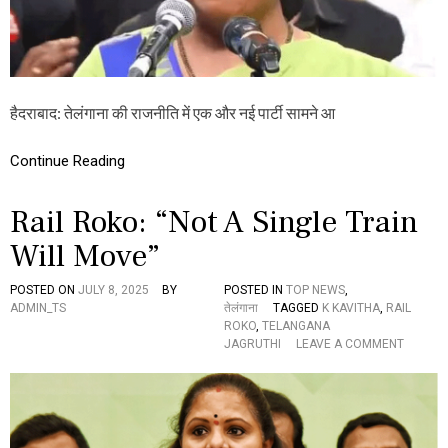
మ
రో
కొ
త్త
పా
ర్టీ
हैदराबाद: तेलंगाना की राजनीति में एक और नई पार्टी सामने आ
-
‘
తె
Continue Reading
లం
గా
ణ
Rail Roko: “Not A Single Train
రా
ష్ట్ర
Will Move”
సే
న
POSTED ON
JULY 8, 2025
BY
POSTED IN
TOP NEWS
,
’
ADMIN_TS
तेलंगाना
TAGGED
K KAVITHA
,
RAIL
ते
ROKO
,
TELANGANA
लं
O
JAGRUTHI
LEAVE A COMMENT
गा
N
ना
R
में
A
न
I
ए
L
रा