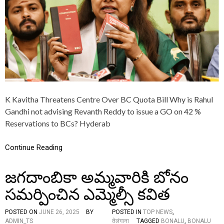
R
ज
O
नी
K
ति
O
क
:
पा
“
र्टी
N
का
O
उ
T
द
A
य
S
-
K Kavitha Threatens Centre Over BC Quota Bill Why is Rahul
I
ते
N
Gandhi not advising Revanth Reddy to issue a GO on 42 %
लं
G
गा
Reservations to BCs? Hyderab
L
ना
E
रा
T
Continue Reading
ष्ट्र
R
से
A
ना
జగదాంబికా అమ్మవారికి బోనం
I
(
N
T
సమర్పించిన ఎమ్మెల్సీ కవిత
W
R
I
S
L
)
POSTED ON
JUNE 26, 2025
BY
POSTED IN
TOP NEWS
,
L
ADMIN_TS
तेलंगाना
TAGGED
BONALU
,
BONALU