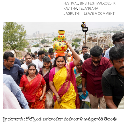
M
FESTIVAL
,
BRS
,
FESTIVAL-2025
,
K
O
KAVITHA
,
TELANGANA
V
O
JAGRUTHI
LEAVE A COMMENT
E
N
”
జ
గ
దాం
బి
కా
అ
మ్మ
వా
రి
కి
బో
నం
స
మ
ర్పిం
చి
న
ఎ
మ్మె
హైదరాబాద్ : గోల్కొండ జగదాంబికా మహంకాళి అమ్మవారికి తెలం�
ల్సీ
క