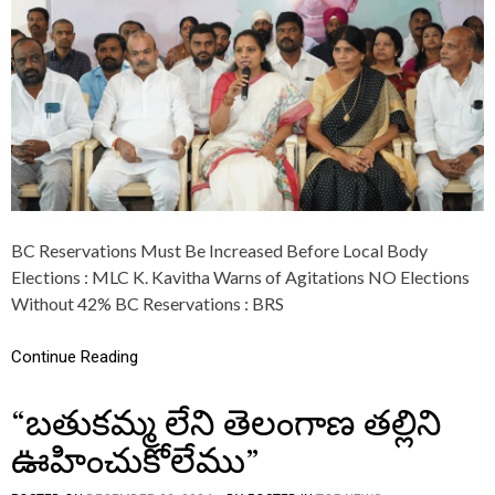
K
K
K
A
A
V
V
I
I
T
T
H
H
A
A
C
A
A
N
L
D
L
T
S
BC Reservations Must Be Increased Before Local Body
E
A
L
Elections : MLC K. Kavitha Warns of Agitations NO Elections
T
A
U
Without 42% BC Reservations : BRS
N
D
G
E
A
Continue Reading
N
N
T
A
S
“బతుకమ్మ లేని తెలంగాణ తల్లిని
J
T
A
O
ఊహించుకోలేము”
G
L
R
E
U
A