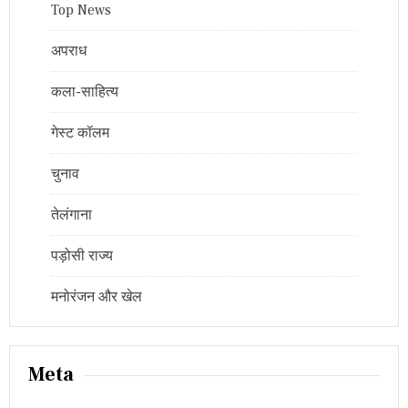
Top News
अपराध
कला-साहित्य
गेस्ट कॉलम
चुनाव
तेलंगाना
पड़ोसी राज्य
मनोरंजन और खेल
Meta