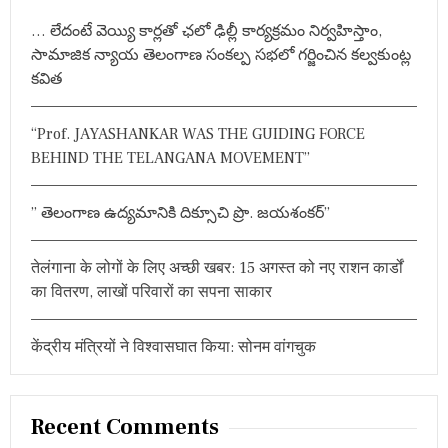
O
h
n
B
… లేదంటే వెయ్యి కార్లతో ఛలో ఢిల్లీ కార్యక్రమం నిర్వహిస్తాం,
f
C
సామాజిక న్యాయ తెలంగాణ సంకల్ప సభలో గర్జించిన కల్వకుంట్ల
a
o
C
కవిత
O
r
v
M
:
M
i
“Prof. JAYASHANKAR WAS THE GUIDING FORCE
I
S
BEHIND THE TELANGANA MOVEMENT”
g
S
I
a
O
” తెలంగాణ ఉద్యమానికి దిక్సూచి ప్రొ. జయశంకర్”
N
t
S
O
तेलंगाना के लोगों के लिए अच्छी खबर: 15 अगस्त को नए राशन कार्डों
i
O
का वितरण, लाखों परिवारों का सपना साकार
N
o
केंद्रीय मंत्रियों ने विश्वासघात किया: सोनम वांगचुक
n
Recent Comments