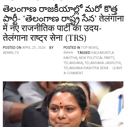
తెలంగాణ రాజకీయాల్లో మరో కొత్త
పార్టీ- ‘తెలంగాణ రాష్ట్ర సేన’ तेलंगाना
में नए राजनीतिक पार्टी का उदय-
तेलंगाना राष्ट्र सेना (TRS)
POSTED ON
APRIL 25, 2026
BY
POSTED IN
TOP NEWS
,
ADMIN_TS
तेलंगाना
TAGGED
KALVAKUNTLA
KAVITHA
,
NEW POLITICAL PARTY
,
TELANGANA
,
TELANGANA JAGRUTHI
,
TELANGANA RASHTRA SENA
LEAVE
O
A COMMENT
N
తె
లం
గా
ణ
రా
జ
కీ
యా
ల్లో