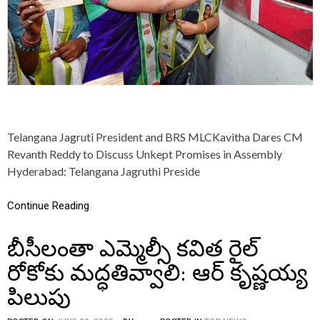
A
S
L
A
M
S
C
O
N
G
R
Telangana Jagruti President and BRS MLCKavitha Dares CM
E
Revanth Reddy to Discuss Unkept Promises in Assembly
S
Hyderabad: Telangana Jagruthi Preside
S
O
V
Continue Reading
E
R
F
బీసీలంతా ఎమ్మెల్సీ కవిత రైల్
A
I
రోకోకు మద్ధతివ్వాలి: ఆర్ కృష్ణయ్య
L
E
పిలుపు
D
G