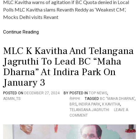
MLC Kavitha warns of agitation if BC Quota denied in Local
G
Polls MLC Kavitha slams Revanth Reddy as ‘Weakest CM’,
R
U
Mocks Delhi visits Revant
T
H
Continue Reading
I
P
R
MLC K Kavitha And Telangana
E
S
Jagruthi To Lead BC “Maha
I
D
Dharna” At Indira Park On
E
N
January 3
T
A
POSTED ON
DECEMBER 27, 2024
BY
POSTED IN
TOP NEWS
,
N
ADMIN_TS
तेलंगाना
TAGGED
BC “MAHA DHARNA”
,
D
BRS
,
INDIRA PARK
,
K KAVITHA
,
B
TELANGANA JAGRUTHI
LEAVE A
R
O
COMMENT
S
N
M
M
L
L
C
C
K