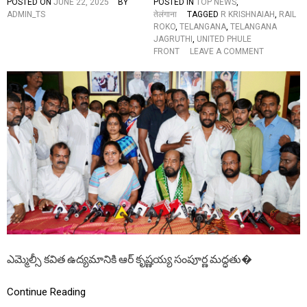
POSTED ON
JUNE 22, 2025
BY
POSTED IN
TOP NEWS
,
U
ADMIN_TS
तेलंगाना
TAGGED
R KRISHNAIAH
,
RAIL
A
ROKO
,
TELANGANA
,
TELANGANA
R
JAGRUTHI
,
UNITED PHULE
A
O
FRONT
LEAVE A COMMENT
N
N
T
బీ
E
సీ
E
లం
S
తా
,
ఎ
S
మ్మె
E
ల్సీ
N
క
D
వి
S
త
P
రై
O
ల్
S
రో
T
కో
C
కు
A
ఎమ్మెల్సీ కవిత ఉద్యమానికి ఆర్ కృష్ణయ్య సంపూర్ణ మద్ధతు�
మ
R
ద్ధ
D
తి
S
Continue Reading
వ్వా
T