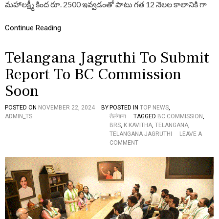
మహాలక్ష్మీ కింద రూ. 2500 ఇవ్వడంతో పాటు గత 12 నెలల కాలానికి గా
డ
బి
డ్డ
Continue Reading
కు
నె
Telangana Jagruthi To Submit
ల
కు
Report To BC Commission
రూ
.
Soon
2
5
0
POSTED ON
NOVEMBER 22, 2024
BY
POSTED IN
TOP NEWS
,
0
ADMIN_TS
तेलंगाना
TAGGED
BC COMMISSION
,
ఇ
BRS
,
K KAVITHA
,
TELANGANA
,
వ్వా
TELANGANA JAGRUTHI
LEAVE A
ల్సిం
O
COMMENT
దే
N
”
T
E
L
A
N
G
A