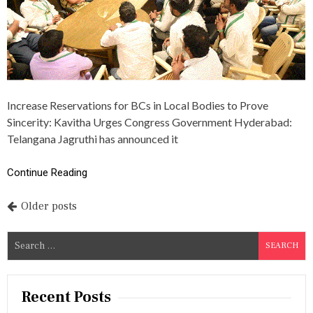
N
A
J
A
G
R
U
T
Increase Reservations for BCs in Local Bodies to Prove
H
I
Sincerity: Kavitha Urges Congress Government Hyderabad:
T
Telangana Jagruthi has announced it
O
S
U
Continue Reading
B
M
P
Older posts
I
T
o
R
S
E
s
e
P
O
a
t
R
r
Recent Posts
T
s
c
T