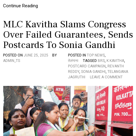
వి
Continue Reading
త
MLC Kavitha Slams Congress
Over Failed Guarantees, Sends
Postcards To Sonia Gandhi
POSTED ON
JUNE 25, 2025
BY
POSTED IN
TOP NEWS
,
ADMIN_TS
तेलंगाना
TAGGED
BRS
,
K KAVITHA
,
POSTCARD CAMPAIGN
,
REVANTH
REDDY
,
SONIA GANDHI
,
TELANGANA
O
JAGRUTHI
LEAVE A COMMENT
N
M
L
C
K
A
V
I
T
H