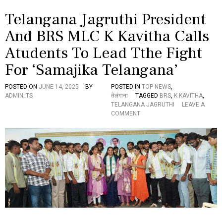
లి
O
:
Telangana Jagruthi President
S
ఆ
O
ర్
And BRS MLC K Kavitha Calls
N
కృ
I
Atudents To Lead Tthe Fight
ష్ణ
A
య్య
G
For ‘Samajika Telangana’
పి
A
లు
N
పు
D
POSTED ON
JUNE 14, 2025
BY
POSTED IN
TOP NEWS
,
H
ADMIN_TS
तेलंगाना
TAGGED
BRS
,
K KAVITHA
,
I
TELANGANA JAGRUTHI
LEAVE A
O
COMMENT
N
T
E
L
A
N
G
A
N
A
J
A